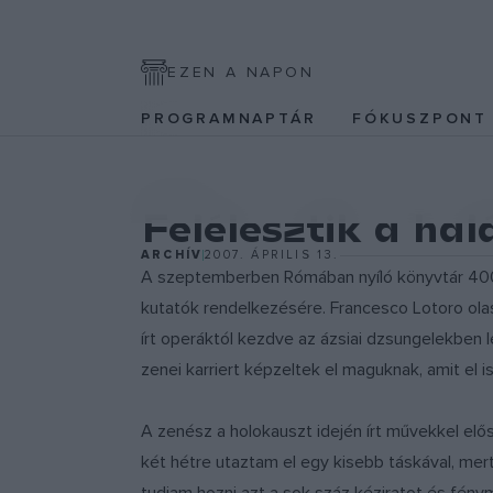
EZEN A NAPON
PROGRAMNAPTÁR
FÓKUSZPON
KULTPOL
Felélesztik a hal
ARCHÍV
2007. ÁPRILIS 13.
A szeptemberben Rómában nyíló könyvtár 4000 
kutatók rendelkezésére. Francesco Lotoro ola
írt operáktól kezdve az ázsiai dzsungelekben 
zenei karriert képzeltek el maguknak, amit el i
A zenész a holokauszt idején írt művekkel elő
két hétre utaztam el egy kisebb táskával, mert