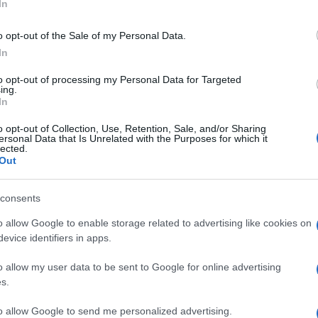
In
o opt-out of the Sale of my Personal Data.
er ide küldött zsidóból 33 ezer meghalt, 90 ezret pedig továbbk
In
et folyt, operákat, koncerteket és kabarékat adtak elő. A zene a lá
játszottak a kabaréműsorok után, és amelynek dallama megegyezik
to opt-out of processing my Personal Data for Targeted
ing.
In
o opt-out of Collection, Use, Retention, Sale, and/or Sharing
olgozott, ezek között vannak Rudolf Karel, cseh zeneszerző darabja
ersonal Data that Is Unrelated with the Purposes for which it
lected.
tonai börtönben, vérhastól szenvedve WC papírra írta műveit, egy
Out
azután is folytatta a komponálást, hogy átszállították a theresien
la előtt négy nappal írta 1945 márciusában.
consents
o allow Google to enable storage related to advertising like cookies on
adti zsidók által írt darabokat tartalmazza, hanem a nácik által 
evice identifiers in apps.
int Edmund Lilly amerikai ezredes zenéjét is, aki dalokat és verseke
o allow my user data to be sent to Google for online advertising
zsidó fogoly által írt művek ugyanazt a történelmi értéket képvisel
s.
to allow Google to send me personalized advertising.