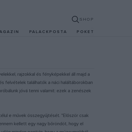
SHOP
AGAZIN
PALACKPOSTA
POKET
ekkel, rajzokkal és fényképekkel áll majd a
 felvételek találhatók a náci haláltáborokban
róbálunk jóvá tenni valamit: ezek a zenészek
célul e művek összegyűjtését. "Először csak
 vennem kellett egy nagy bőröndöt, hogy el