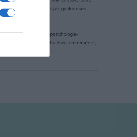
 "kreatív robbanást", amely lehetővé tette,
 művek keletkezzenek, amelyek gyökeresen
 mondja David Meghnagi, pszichológia-
ntette. Ily módon meg tudta őrizni emberségét,