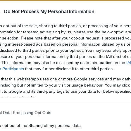
ásolatot" . Lotoro15 évig kutatott - nagyrészt saját költségén -
lélőktől vagy a családtagoktól összegyűjtse ezeket a zenei alkotás
 -
Do Not Process My Personal Information
vezett anyagból már öt megjelent. A szakértők szerint ez az első 
to opt-out of the sale, sharing to third parties, or processing of your per
formation for targeted advertising by us, please use the below opt-out s
em tudom, hogy van-e olyan intézmény, amely csak zenei dokumen
r selection. Please note that after your opt-out request is processed y
- mondja Bret Werb, a washingtoni Holokauszt Emlékmúzeum zene
eing interest-based ads based on personal information utilized by us or
disclosed to third parties prior to your opt-out. You may separately opt-
losure of your personal information by third parties on the IAB’s list of
. This information may also be disclosed by us to third parties on the
IA
 történészek eddig előnyben részesítették a dokumentumokból, fi
Participants
that may further disclose it to other third parties.
llió zsidó sorsával, és a háború más szörnyűségeivel kapcsolatban
 that this website/app uses one or more Google services and may gath
észek nem tették jól a dolgukat. Valakinek ezzel is foglalkozni kelle
including but not limited to your visit or usage behaviour. You may click 
 to Google and its third-party tags to use your data for below specifi
ogle consent section.
ezdet, mivel a darabok azokat a szörnyűséges körülményeket idé
azokat. Az összegyűjtött művek többsége a csehországi Theresie
l Data Processing Opt Outs
áborként, és ahol több zsidó vezető személyiség és művész is s
nélést, ugyanis a tábort propaganda célokra használták fel a ne
o opt-out of the Sharing of my personal data.