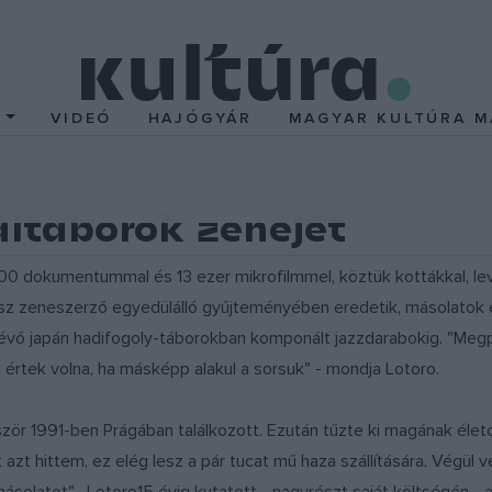
T
VIDEÓ
HAJÓGYÁR
MAGYAR KULTÚRA M
áltáborok zenéjét
dokumentummal és 13 ezer mikrofilmmel, köztük kottákkal, level
sz zeneszerző egyedülálló gyűjteményében eredetik, másolatok és
lévő japán hadifogoly-táborokban komponált jazzdarabokig. "Megp
s értek volna, ha másképp alakul a sorsuk" - mondja Lotoro.
ször 1991-ben Prágában találkozott. Ezután tűzte ki magának élet
 azt hittem, ez elég lesz a pár tucat mű haza szállítására. Végül