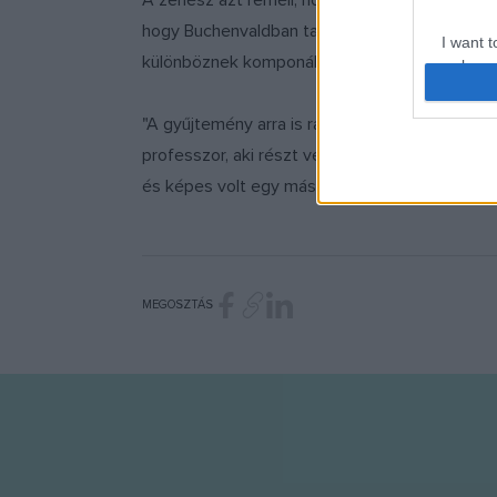
A zenész azt reméli, hogy a könyvtár segítség
hogy Buchenvaldban tangót írjanak, az olaszo
I want t
különböznek komponálásuk helyétől.
web or d
I want t
"A gyűjtemény arra is rávilágít, hogy mennyir
or app.
professzor, aki részt vett a könyvtár létrehoz
I want t
és képes volt egy másik jövőt elképzelni ma
I want t
authenti
MEGOSZTÁS