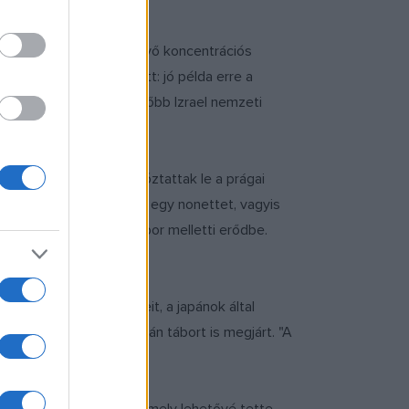
üldtek a keletebbre fekvő koncentrációs
zadás jelképe is lehetett: jó példa erre a
 a Hatikvával amely később Izrael nemzeti
i is, akit a nácik tartóztattak le a prágai
 öt felvonásos operát és egy nonettet, vagyis
stadti koncentrációs tábor melletti erődbe.
elhurcolt cigányok műveit, a japánok által
t írt, miközben több japán tábort is megjárt. "A
ik" - állítja Lotoro.