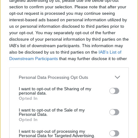
targeted advertising by us, please use the below opt-out
bevételeket, hogy az állami kiadásokat fedezni tudják.
section to confirm your selection. Please note that after your
opt-out request is processed you may continue seeing
Elsősorban az udvar kiadásai, a spanyolok elleni háború és a
interest-based ads based on personal information utilized by
svédek támogatása a harmincéves háború során került
us or personal information disclosed to third parties prior to
sokba. A parasztság felkelésekkel védekezett a miniszteri
your opt-out. You may separately opt-out of the further
disclosure of your personal information by third parties on the
karosszékben ülő gyűlölt "idegennel" szemben. Mazarin
IAB’s list of downstream participants. This information may
helyzete akkor vált igazán kritikussá, amikor a (törvényhozó
also be disclosed by us to third parties on the
IAB’s List of
jog nélkül ülésező) párizsi parlament maga is követelni
Downstream Participants
that may further disclose it to other
third parties.
kezdte a felelősség megosztását az adópolitikában,
valamint a rendfenntartás és az igazságszolgáltatás
Please note that this website/app uses one or more Google
Personal Data Processing Opt Outs
services and may gather and store information including but
reformját. Amikor az anyakirálynő a parlament vezetői közül
not limited to your visit or usage behaviour. You may click to
I want to opt-out of the Sharing of my
néhányat letartóztatott, Párizs az ún. "barikádok napjá"-val
personal data.
grant or deny consent to Google and its third-party tags to
Opted In
válaszol. A lakosság kierőszakolja a bebörtönzöttek
use your data for below specified purposes in below Google
consent section.
szabadon engedését, és ezzel átmeneti győzelmet arat
I want to opt-out of the Sale of my
Personal Data.
(1653).
Opted In
I want to opt-out of processing my
Personal Data for Targeted Advertising.