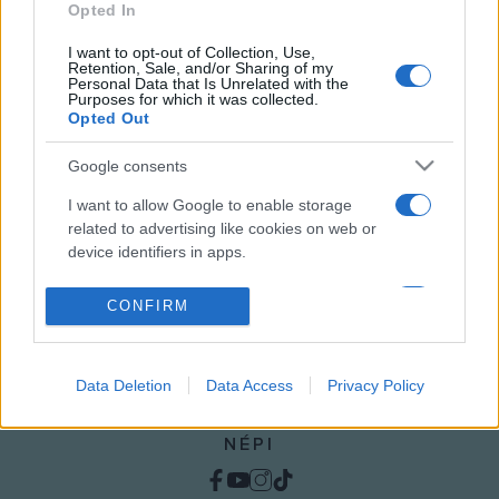
Opted In
I want to opt-out of Collection, Use,
Retention, Sale, and/or Sharing of my
HÍREK
Personal Data that Is Unrelated with the
Purposes for which it was collected.
Opted Out
MEGOSZTÁS
Google consents
I want to allow Google to enable storage
related to advertising like cookies on web or
device identifiers in apps.
I want to allow my user data to be sent to
CONFIRM
Google for online advertising purposes.
I want to allow Google to send me
Data Deletion
Data Access
Privacy Policy
personalized advertising.
I want to allow Google to enable storage
NÉPI
related to analytics like cookies on web or
device identifiers in apps.