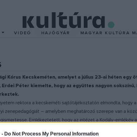
T
VIDEÓ
HAJÓGYÁR
MAGYAR KULTÚRA M
s
gi Kórus Kecskeméten, amelyet a július 23-ai héten egy öt
, Erdei Péter kiemelte, hogy az együttes nagyon sokszínű,
rkeztek.
gyetem rektora a kecskeméti sajtótájékoztatón elmondta, hogy 
ályi zenepedagógiát – amelyben meghatározó szerepe van a köz
egismertesse. Emlékeztetett, hogy az intézet a Kodály-emlékév a
ági fiatal mellett kilenc határon túli énekes is tagja lett, képvise
 -
Do Not Process My Personal Information