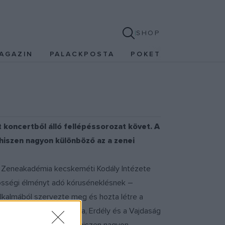
SHOP
AGAZIN
PALACKPOSTA
POKET
 koncertből álló fellépéssorozat követ. A
 hiszen nagyon különböző az a zenei
a Zeneakadémia kecskeméti Kodály Intézete
össégi élményt adó kóruséneklésnek –
lkalmából szervezte meg és hozta létre a
lve a Felvidék, Kárpátalja, Erdély és a Vajdaság