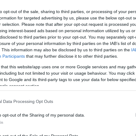
készítését vezető egyik karnagy, Erdei Péter kiemelte, hogy az eg
 Kecskemétre érkeztek.
to opt-out of the sale, sharing to third parties, or processing of your per
formation for targeted advertising by us, please use the below opt-out s
r selection. Please note that after your opt-out request is processed y
eing interest-based ads based on personal information utilized by us or
disclosed to third parties prior to your opt-out. You may separately opt-
ytatók, de egészen más területről érkezők is, így ápolónő, cukrás
losure of your personal information by third parties on the IAB’s list of
. This information may also be disclosed by us to third parties on the
IA
kodó. Mindezek ellenére a megszólaltatott kórusművek olyan rep
Participants
that may further disclose it to other third parties.
ézsége miatt – tette hozzá. Az együttes másik vezető karnagya
 that this website/app uses one or more Google services and may gath
ály Zoltán művei mellett nagy hangsúlyt helyez a kortárs magyar s
including but not limited to your visit or usage behaviour. You may click 
ella Máté, Kocsár Miklós és Vajda János egy-egy műve is.
 to Google and its third-party tags to use your data for below specifi
ogle consent section.
l Data Processing Opt Outs
y és Varga Judit kifejezetten a Nemzeti Ifjúsági Kórus számára 
o opt-out of the Sharing of my personal data.
asztó békéért való fohász. Varga Judit
The night
című művének é
In
ként megszólalnak az éjszakai természet hangjait utánzó hangzáso
o opt-out of the Sale of my Personal Data.