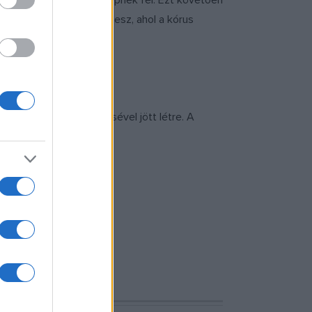
g bécsi nagykövetségén lépnek fel. Ezt követően
lsó állomása Kecskemét lesz, ahol a kórus
 Egyetem közreműködésével jött létre. A