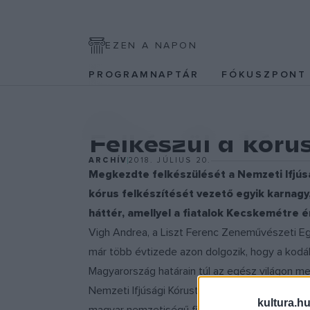
EZEN A NAPON
PROGRAMNAPTÁR
FÓKUSZPON
EGYÉB
Felkészül a kóru
ARCHÍV
2018. JÚLIUS 20.
Megkezdte felkészülését a Nemzeti Ifjúsá
kórus felkészítését vezető egyik karnagy
háttér, amellyel a fiatalok Kecskemétre é
Vigh Andrea, a Liszt Ferenc Zeneművészeti E
már több évtizede azon dolgozik, hogy a kod
Magyarország határain túl az egész világon m
Nemzeti Ifjúsági Kórust, amelynek 53 magyarorsz
kultura.hu