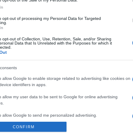
szthelyen, a Festetics-kastélyban, majd július 24-én Magyarorszá
In
 26-án Budapesten, a Pesti Vigadóban mutatkoznak be. A turné uto
.
to opt-out of processing my Personal Data for Targeted
ing.
In
o opt-out of Collection, Use, Retention, Sale, and/or Sharing
ersonal Data that Is Unrelated with the Purposes for which it
lected.
ok Minisztériuma támogatásával és a Liszt Ferenc Zeneművészeti
Out
arolta.
consents
o allow Google to enable storage related to advertising like cookies on
evice identifiers in apps.
o allow my user data to be sent to Google for online advertising
s.
to allow Google to send me personalized advertising.
CONFIRM
o allow Google to enable storage related to analytics like cookies on