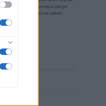
nds látható John Cassavetes három filmjének
részleteivel, erőteljes személyes jelleget
sednek ? az első teremben már hallható