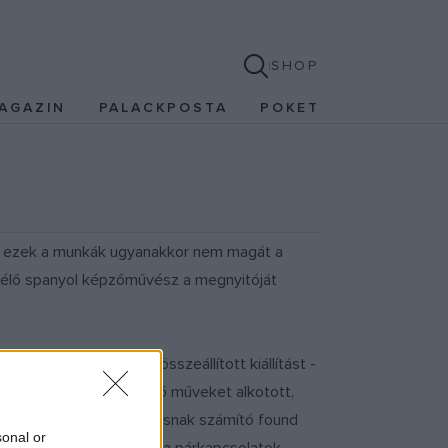
SHOP
AGAZIN
PALACKPOSTA
POKET
árt, ezek a munkák ugyanakkor nem magát a
n élő spanyol képzőművész a megnyitóját
rólag videomunkákból összeállított kiállítást -
s mozgóképeiből építkező műveket alkotott,
nak. A manapság oly divatosnak számító found
sonal or