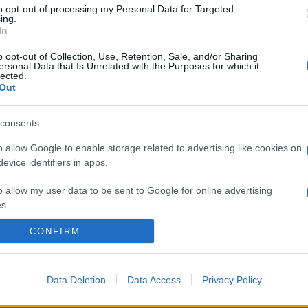
lja az Anya telefonhívásra című munka, melynek során Gena Rowla
to opt-out of processing my Personal Data for Targeted
nek Eli Cortinas és édesanyja rögzített telefonbeszélgetéseinek 
ing.
In
yrendszere David Lynch filmjeit idéző pszico-víziókká terebélye
o opt-out of Collection, Use, Retention, Sale, and/or Sharing
án felborzolja a kedélyeket.
ersonal Data that Is Unrelated with the Purposes for which it
lected.
Out
ható a Mélycsarnokban.
consents
o allow Google to enable storage related to advertising like cookies on
evice identifiers in apps.
o allow my user data to be sent to Google for online advertising
s.
CONFIRM
to allow Google to send me personalized advertising.
o allow Google to enable storage related to analytics like cookies on
Data Deletion
Data Access
Privacy Policy
evice identifiers in apps.