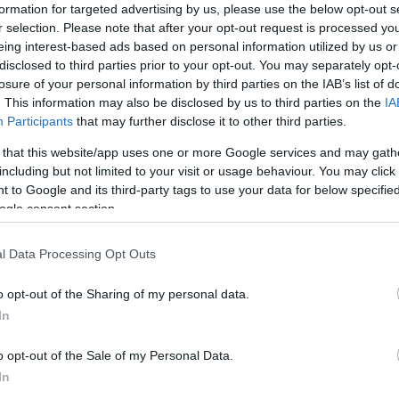
tion art) és újrahasznosítja ? így lesz a nagy klasszikus filmekből 
formation for targeted advertising by us, please use the below opt-out s
r selection. Please note that after your opt-out request is processed y
eing interest-based ads based on personal information utilized by us or
disclosed to third parties prior to your opt-out. You may separately opt-
 viszonyokat és szociális kliséket vázolnak fel, és így az ismert
losure of your personal information by third parties on the IAB’s list of
dni nézőjüket a valóságból - hangsúlyozta Rózsás Lívia.
. This information may also be disclosed by us to third parties on the
IA
Participants
that may further disclose it to other third parties.
gű videomunkák láthatók, melyekben a narratívának nincs szerepe: 
 that this website/app uses one or more Google services and may gath
including but not limited to your visit or usage behaviour. You may click 
ítja, a Fin (Vége) feliratot az egész jelenetre kihúzva, míg Luis Bu
 to Google and its third-party tags to use your data for below specifi
gymás mellé, mikor a szereplők gyalogolnak. Ez utóbbinak a Hűtl
ogle consent section.
l Data Processing Opt Outs
ott függöny előtt számtalan film részleteiből építkezik, olyan 
o opt-out of the Sharing of my personal data.
gönymotívum egyszerre elválaszt és bevezet, egyben utalás a spa
In
gönyöket a néző szemét a főmotívum felé irányítva. A kiállítás e
o opt-out of the Sale of my Personal Data.
In