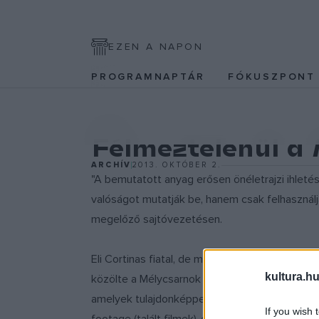
EZEN A NAPON
PROGRAMNAPTÁR
FÓKUSZPON
EGYÉB
Félmeztelenül a
ARCHÍV
2013. OKTÓBER 2.
"A bemutatott anyag erősen önéletrajzi ihleté
valóságot mutatják be, hanem csak felhasználj
megelőző sajtóvezetésen.
Eli Cortinas fiatal, de már jelentős szakmai mú
kultura.hu
közölte a Mélycsarnok tárlatának kurátora. R
amelyek tulajdonképpen idézetek, hiszen kizáró
If you wish 