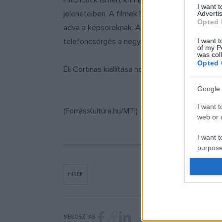
Hitchcock ismert krimijének címét parafrazeá
I want 
jeleneteiben. A filmek hangjai azonban kevered
Advertis
Opted 
adva a képsoroknak. Az anya és a lánya viszon
I want t
telefoncsörgés a negyedik helységbe érve igaz
of my P
was col
Opted 
Eli Cortinas kiállítása november 17-ig látogat
Google 
I want t
(Forrás:Kultúra.hu/MTI)
web or d
I want t
purpose
I want 
HÍREK
I want t
web or d
MEGOSZTÁS