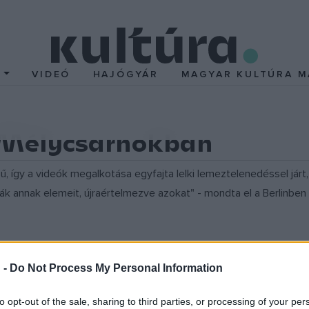
T
VIDEÓ
HAJÓGYÁR
MAGYAR KULTÚRA M
 Mélycsarnokban
sű, így a videók megalkotása egyfajta lelki lemeztelenedéssel j
ák annak elemeit, újraértelmezve azokat" - mondta el a Berlinbe
lttal rendelkező alkotó, aki most Budapesten mutat be először kizá
 -
Do Not Process My Personal Information
ózsás Lívia elmondása szerint Cortinas neves rendezők klassziku
lag talált felvételek kisajátításán és újrafelhasználásán alapul
to opt-out of the sale, sharing to third parties, or processing of your per