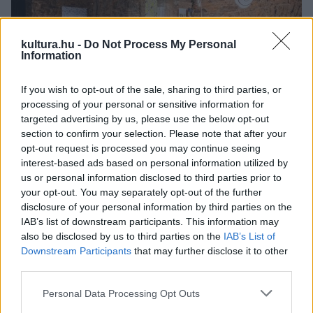
kultura.hu -
Do Not Process My Personal
Information
If you wish to opt-out of the sale, sharing to third parties, or
processing of your personal or sensitive information for
targeted advertising by us, please use the below opt-out
section to confirm your selection. Please note that after your
opt-out request is processed you may continue seeing
A sorozatban gyártott darabok mellett kis szériában
interest-based ads based on personal information utilized by
készülő bútorok és kiegészítők, prototípusok, sőt kísérleti
us or personal information disclosed to third parties prior to
darabok is helyet kaptak, mi több, a dizájn és a
your opt-out. You may separately opt-out of the further
disclosure of your personal information by third parties on the
képzőművészet határán elhelyezkedő egyedi munkákkal,
IAB’s list of downstream participants. This information may
tárgy- és anyagkísérletekkel és képzőművészeti
also be disclosed by us to third parties on the
IAB’s List of
alkotásokkal is találkozhat a látogató. A meghívottak közül
Downstream Participants
that may further disclose it to other
third parties.
sokan olyan aktuális társadalmi és ökológiai kérdésekkel
foglalkoznak, mint a fenntarthatóság vagy a szociális
Please note that this website/app uses one or more Google
Personal Data Processing Opt Outs
services and may gather and store information including but
felelősség. A válogatásban különböző generációk munkái