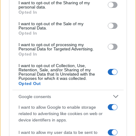
not limited to your visit or usage behaviour. You may click to
I want to opt-out of the Sharing of my
szerepelnek.
personal data.
grant or deny consent to Google and its third-party tags to
Opted In
use your data for below specified purposes in below Google
consent section.
A kiállítás középpontjában a régiós
I want to opt-out of the Sale of my
Personal Data.
tervezők bemutatásán túl a finn
Opted In
formatervezés áll.
I want to opt-out of processing my
Personal Data for Targeted Advertising.
A válogatás átfogó képet nyújt a finn dizájn nemzetközi
Opted In
szinten is meghatározó szerepéről, az egyedi szemléletű
I want to opt-out of Collection, Use,
Retention, Sale, and/or Sharing of my
finn dizájnoktatásról, ezen belül a fenntarthatóság
Personal Data that Is Unrelated with the
Purposes for which it was collected.
fontosságáról, valamint a finn kultúrára jellemző
Opted Out
nyitottságról, befogadókészségről és kreativitásról. A
válogatásban a dizájn különféle területein jelen lévő és
Google consents
különböző generációkhoz tartozó alkotók mellett
I want to allow Google to enable storage
progresszív, a globális piacon is sikeres finn márkák is helyet
related to advertising like cookies on web or
device identifiers in apps.
kapnak, a főszerepben Alvar Aalto és az Aalto Egyetem
Dizájn és Építész Tanszéke hallgatóinak munkáival.
I want to allow my user data to be sent to