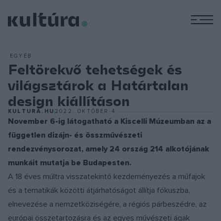
M
EGYÉB
Feltörekvő tehetségek és
világsztárok a Határtalan
design kiállításon
KULTURA.HU
2022. OKTÓBER 4.
November 6-ig látogatható a Kiscelli Múzeumban az a
független dizájn- és összművészeti
rendezvénysorozat, amely 24 ország 214 alkotójának
munkáit mutatja be Budapesten.
A 18 éves múltra visszatekintő kezdeményezés a műfajok
és a tematikák közötti átjárhatóságot állítja fókuszba,
elnevezése a nemzetköziségére, a régiós párbeszédre, az
európai összetartozásra és az egyes művészeti ágak