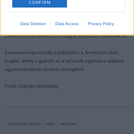
mottójához –
Találkozások terei – építészet és design
–
CONFIRM
csatlakozva többek között az építészet és a dizájn
határterületén alkotó holland Kas Oosterhuis munkái
Data Deletion
Data Access
Privacy Policy
láthatók. A kortárs ékszertervezőket bemutató sorozatban
széles körű nemzetközi és magyar válogatást mutatnak be.
Szervesen kapcsolódik a kiállításhoz a
Texhibition
című
projekt, amely a gyártók és a tervezők egymásra találását,
együttműködését hivatott elősegíteni.
Fotók: Digitális Képműhely
HATÁRTALAN DESIGN
HÍREK
PROGRAM