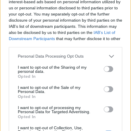
interest-based ads based on personal information utilized by
egyértelmű."
us or personal information disclosed to third parties prior to
your opt-out. You may separately opt-out of the further
disclosure of your personal information by third parties on the
A Sasfészek és az obersalzbergi épületegyüttes Hitler ,
IAB’s list of downstream participants. This information may
ahol többször tartott kormányüléseket, sőt sokszor itt
also be disclosed by us to third parties on the
IAB’s List of
fogadta szövetségeseit is. A területet 1945-ben
Downstream Participants
that may further disclose it to other
third parties.
szövetséges légibombázás tette tönkre, majd az újjáépített
szállodát az amerikai hadsereg használta pihenőhelynek. Az
Please note that this website/app uses one or more Google
Personal Data Processing Opt Outs
services and may gather and store information including but
épületet 1996-ban adták vissza Németországnak, ahol
not limited to your visit or usage behaviour. You may click to
I want to opt-out of the Sharing of my
1999-ben Dokumentációs Központot rendeztek be.
personal data.
grant or deny consent to Google and its third-party tags to
Opted In
use your data for below specified purposes in below Google
consent section.
A Sasfészek még ma is a turisták kedvelt látogatóhelye: a
I want to opt-out of the Sale of my
Personal Data.
Führer egykori lakhelyén.
Opted In
I want to opt-out of processing my
Personal Data for Targeted Advertising.
Opted In
MEGOSZTÁS
I want to opt-out of Collection, Use,