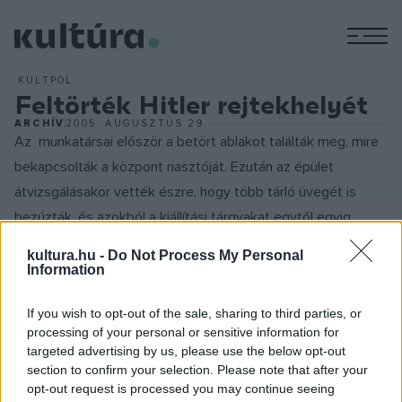
M
KULTPOL
Feltörték Hitler rejtekhelyét
ARCHÍV
2005. AUGUSZTUS 29.
Az munkatársai először a betört ablakot találták meg, mire
bekapcsolták a központ riasztóját. Ezután az épület
átvizsgálásakor vették észre, hogy több tárló üvegét is
bezúzták, és azokból a kiállítási tárgyakat egytől egyig
elvitték.
kultura.hu -
Do Not Process My Personal
Information
A közeli város, Traunstein rendőrei azonban nem közölték a
If you wish to opt-out of the sale, sharing to third parties, or
sajtóval, hogy pontosan milyen fegyvereket és
processing of your personal or sensitive information for
kitüntetéseket loptak el a betörők. A Dokumentációs
targeted advertising by us, please use the below opt-out
Központ szóvivője, Fritz Braun szerint: "Valószínűleg egy
section to confirm your selection. Please note that after your
opt-out request is processed you may continue seeing
profi banda volt. Az eset politikai háttere azonban nem