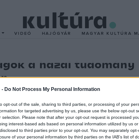
T
VIDEÓ
HAJÓGYÁR
MAGYAR KULTÚRA M
ságok a hazai tudomány
an
 -
Do Not Process My Personal Information
k (OTKA) működésének folytonos centralizációja aláássa a szak
- és Technikatörténet zsűri 2005. márciusban lemondott elnöke. 
to opt-out of the sale, sharing to third parties, or processing of your per
formation for targeted advertising by us, please use the below opt-out s
r selection. Please note that after your opt-out request is processed y
eing interest-based ads based on personal information utilized by us or
n a TRT-zsűri által nagy gonddal, időben és a kívánalmaknak meg
disclosed to third parties prior to your opt-out. You may separately opt-
-i ülésén a zsűrivel (a zsűri elnökével) való konzultáció nélkül 
losure of your personal information by third parties on the IAB’s list of