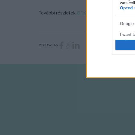
was col
Opted 
További részletek
OTKA-dolgok
címmel az Éle
Google 
I want t
web or d
MEGOSZTÁS
I want t
purpose
I want 
I want t
web or d
I want t
or app.
I want t