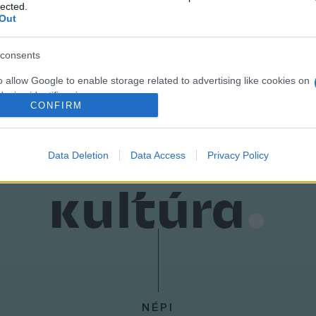
lected.
Out
t és Irodalom 49. évfolyamának 15. számában olvashatók.
consents
o allow Google to enable storage related to advertising like cookies on
evice identifiers in apps.
CONFIRM
o allow my user data to be sent to Google for online advertising
s.
Data Deletion
Data Access
Privacy Policy
to allow Google to send me personalized advertising.
o allow Google to enable storage related to analytics like cookies on
evice identifiers in apps.
o allow Google to enable storage related to functionality of the website
o allow Google to enable storage related to personalization.
NÉPI