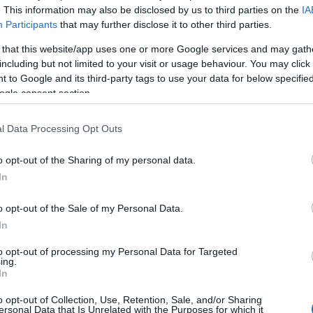
 a testület ezzel megsértette az OTKA ügyrendjét is.
. This information may also be disclosed by us to third parties on the
IA
Participants
that may further disclose it to other third parties.
 kifogásolható. Egyrészt azért, mert eljárásával felrúgta az azn
 that this website/app uses one or more Google services and may gath
including but not limited to your visit or usage behaviour. You may click 
listájáról), illetve diszkriminatív módon alkalmazta az akkor elf
 to Google and its third-party tags to use your data for below specifi
ogle consent section.
rint - rossz, megalapozatlan szakmai döntést hozott, melylyel a z
l Data Processing Opt Outs
sűri tudta, beleegyezése és szakmai meggyőződése ellenében megh
o opt-out of the Sharing of my personal data.
nek tulajdonított elutasító véleményt kapja kézhez, miközben a dön
In
 valamint az OTKA Bizottság elnöke egyaránt félreérthetetlenné 
o opt-out of the Sale of my Personal Data.
gálják felül és nem korrigálják, nem látom többé értelmét zsűri
In
to opt-out of processing my Personal Data for Targeted
ing.
 rendszerében tapasztalható anomáliák elleni erélyes tiltakozá
In
nka végzésére felkért zsűrik tevékenységének nyilvánvaló leér
o opt-out of Collection, Use, Retention, Sale, and/or Sharing
bályok tetszés szerinti érvényesítésében nyilvánulnak meg."
ersonal Data that Is Unrelated with the Purposes for which it