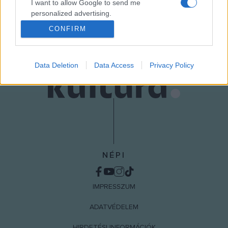
I want to allow Google to send me
personalized advertising.
MEGOSZTÁS
CONFIRM
I want to allow Google to enable storage
related to analytics like cookies on web or
device identifiers in apps.
Data Deletion
Data Access
Privacy Policy
I want to allow Google to enable storage
related to functionality of the website or app.
I want to allow Google to enable storage
related to personalization.
I want to allow Google to enable storage
related to security, including authentication
NÉPI
functionality and fraud prevention, and other
user protection.
IMPRESSZUM
ADATVÉDELEM
HIRDETÉSI INFORMÁCIÓK