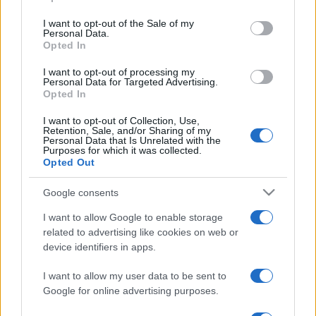
use your data for below specified purposes in below Google
vezetője, a darab rendező-koreográfusa.
consent section.
I want to opt-out of the Sale of my
Personal Data.
Opted In
A nemzeti összetartozás éve alkalmából augusztus végén
I want to opt-out of processing my
Szlovéniában lép fel az együttes, szeptemberben pedig
Personal Data for Targeted Advertising.
Opted In
országos turnéra indul, amennyiben azt a járványügyi
korlátozások engedik.
I want to opt-out of Collection, Use,
Retention, Sale, and/or Sharing of my
Personal Data that Is Unrelated with the
Purposes for which it was collected.
Nyitókép forrása: a Magyar Állami Népi Együttes Facebook
Opted Out
oldala.
Google consents
I want to allow Google to enable storage
related to advertising like cookies on web or
device identifiers in apps.
FELVIDÉK
FOLK
MAGYAR ÁLLAMI NÉPI EGYÜTTES
NÉPTÁNC
I want to allow my user data to be sent to
Google for online advertising purposes.
PROGRAM
TURNÉ