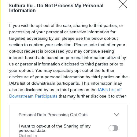
kultura.hu -
Do Not Process My Personal
a Kárpát-medence kulturális értékeinek zászlóvivőjévé vált,
Information
kül- és belföldön egyaránt. A társulat tíz éve szisztematikus
következetességgel állítja színpadra a határon túli területek
If you wish to opt-out of the sale, sharing to third parties, or
processing of your personal or sensitive information for
hagyományos népi kultúráját felvillantó műsorait. A
targeted advertising by us, please use the below opt-out
Felvidéken a
Megidézett Kárpátalja, Hágókon innen és túl
section to confirm your selection. Please note that after your
című előadással vendégszerepelnek. A műsorban a Keleti-
opt-out request is processed you may continue seeing
interest-based ads based on personal information utilized by
Kárpátokban és annak előterében, Kárpátalján élő népek,
us or personal information disclosed to third parties prior to
magyarok, ukránok, ruszinok, huculok, románok, cigányok,
your opt-out. You may separately opt-out of the further
zsidók sokszínű és gazdag tradicionális kultúrája egyaránt
disclosure of your personal information by third parties on the
IAB’s list of downstream participants. This information may
helyet kap.
also be disclosed by us to third parties on the
IAB’s List of
Downstream Participants
that may further disclose it to other
„Az előadással igyekszünk bemutatni mindazt, ami e népek
third parties.
hagyományaiban közös és ami nemzeti sajátosság. A
Please note that this website/app uses one or more Google
Personal Data Processing Opt Outs
hangsúlyt azonban az együttélés szükséges és
services and may gather and store information including but
not limited to your visit or usage behaviour. You may click to
I want to opt-out of the Sharing of my
megtermékenyítő természetességére helyezzük” –
personal data.
grant or deny consent to Google and its third-party tags to
Opted In
mondta Mihályi Gábor, a Magyar Állami Népi Együttes