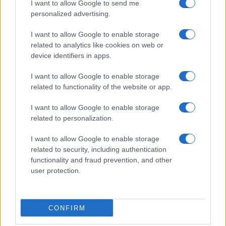
találjanak ki valami olyat, amelyet jelenetként színre
I want to allow Google to send me
personalized advertising.
vihetünk. A feladatot remekül megoldották?
? mesélte
büszkén Tasnádi István, aki a Szemlén bemutatkozó többi
I want to allow Google to enable storage
produkció közül Szálinger Balázs Köztársaság és a
related to analytics like cookies on web or
device identifiers in apps.
Komáromi Jókai Színház A hentessegéd című darabjára a
leginkább kíváncsi. Ez utóbbi, amely egyébként Ladislav
I want to allow Google to enable storage
Ballek művének színpadi változata a Thália Színház
related to functionality of the website or app.
nagyszínpadán, május 18-án tekinthet meg a közönség.
I want to allow Google to enable storage
related to personalization.
I want to allow Google to enable storage
A rendezvény célja, hogy bemutatkozási lehetőséget
related to security, including authentication
kínáljon a határon túli színházak számára, de kiváló alkalom
functionality and fraud prevention, and other
ez a társulatok közötti tapasztalatcserére is.
user protection.
Tasnádi István
az őszintén örül annak, hogy az egyébként nehéz
körülmények között próbáló szerbiai magyar társulat Pesten
CONFIRM
is megmutathatja tehetségét és virtuozitását, ezzel