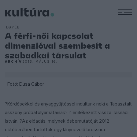
M
EGYÉB
A férfi-női kapcsolat
dimenzióval szembesít a
szabadkai társulat
ARCHÍV
2013. MÁJUS 16.
Fotó: Dusa Gábor
?Kérdésekkel és anyaggyűjtéssel indultunk neki a Tapasztalt
asszony próbafolyamatainak­­­? ? emlékezett vissza Tasnádi
István. ?Az előadás, melynek ősbemutatóját 2012
októberében tartottuk egy lánynevelő brossura