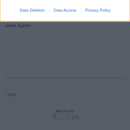
színesítheti és gazdagíthatja a színházi repertoárt.
Data Deletion
Data Access
Privacy Policy
Jónás Ágnes
HÍREK
MEGOSZTÁS