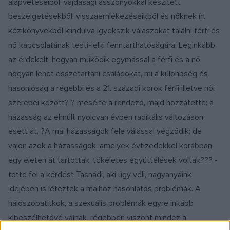
alapvetéseiből, vajdasági asszonyokkal készített
beszélgetésekből, visszaemlékezéseikből és nőknek írt
kézikönyvekből kiindulva igyekszik válaszokat találni férfi és
nő kapcsolatának testi-lelki fenntarthatóságára. Leginkább
az érdekelt, hogyan működik egymással a férfi és a nő,
hogyan lehet összetartani családokat, mi a különbség és
hasonlóság a régebbi és a 21. századi korok férfi illetve női
szerepei között? ? mesélte a rendező, majd hozzátette: a
házasság az elmúlt nyolcvan évben radikális változáson
esett át. ?A mai házasságok fele válással végződik: de
vajon azok a házasságok, amelyek évtizedekkel korábban
egy életen át tartottak, tökéletes együttélések voltak??? ­
tette fel a kérdést Tasnádi, aki úgy véli, nagyanyáink
idejében is léteztek a maihoz hasonlatos problémák. A
hálószobatitkok, a szexuális problémák egyre inkább
kibeszélhetővé válnak, régebben viszont mindez a