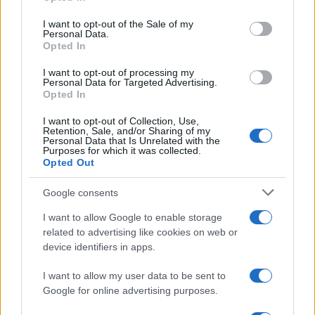
use your data for below specified purposes in below Google
consent section.
I want to opt-out of the Sale of my
Personal Data.
A rendező hangsúlyozta, az előadás nem ítélkezni akar,
Opted In
hanem felvillantani olyan témákat, amelyeknek nem biztos,
I want to opt-out of processing my
hogy tudatában vagyunk, vagy, ha igen, akkor nem szívesen
Personal Data for Targeted Advertising.
Opted In
nézünk szembe velük. Tasnádi István elárulta azt is, mit takar
a darab műfaját jelölő genre-revü: látványos, szórakoztató
I want to opt-out of Collection, Use,
Retention, Sale, and/or Sharing of my
zenés-táncos műsor, abszurd, ironikus jelenetekkel,
Personal Data that Is Unrelated with the
Purposes for which it was collected.
monológokkal összekötött szövegek keretbe foglalt
Opted Out
egysége. A Tapasztalt asszony című darabnak éppen ezért
Google consents
nincs is ától?zéig tartó története, nem egy adott karakter
I want to allow Google to enable storage
vagy karakterek jellemének változását mutatja be. A
related to advertising like cookies on web or
középpontban a férfi és a nő áll. Kabaré, tánc, ének együtt
device identifiers in apps.
jut érvényre a színpadon. Ráadásul az előadás a színészi
I want to allow my user data to be sent to
improvizációnak is teret enged. ?Azt a feladatot adtam a
Google for online advertising purposes.
színészeknek, hogy legénybúcsú és leánybúcsú témában