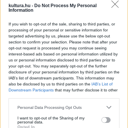
tabutémák és az illetlenség körébe tartozott.
kultura.hu -
Do Not Process My Personal
Information
If you wish to opt-out of the sale, sharing to third parties, or
processing of your personal or sensitive information for
A rendező felidézte, régebben a vagyon megtartása
targeted advertising by us, please use the below opt-out
érdekében a felek egymás mellett maradtak még akkor is,
section to confirm your selection. Please note that after your
opt-out request is processed you may continue seeing
ha cserébe boldogtalanság, szexuális elhidegülés kísérte
interest-based ads based on personal information utilized by
végig az együtt leélt évtizedeket. ?Nem túlzás azt mondani,
us or personal information disclosed to third parties prior to
hogy ötven-nyolcvan évvel ezelőtt bizony gazdasági
your opt-out. You may separately opt-out of the further
disclosure of your personal information by third parties on the
kényszerből házasodtak és maradtak együtt a felek.
IAB’s list of downstream participants. This information may
Nagyanyáink, dédszüleink idejében az egyéni karrier, a
also be disclosed by us to third parties on the
IAB’s List of
gazdasági boldogulás, a pénz hajszolása egyáltalán nem
Downstream Participants
that may further disclose it to other
third parties.
tartozott a boldogság központú élet alapfeltételei közé,
ellentétben a 21. század társadalmi felfogásával, miszerint
Please note that this website/app uses one or more Google
Personal Data Processing Opt Outs
services and may gather and store information including but
már nők is építhetnek karriert, kivívhatják
not limited to your visit or usage behaviour. You may click to
I want to opt-out of the Sharing of my
egyenjogúságukat.?
personal data.
grant or deny consent to Google and its third-party tags to
Opted In