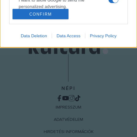
MEGOSZTÁS
personalized advertising.
CONFIRM
I want to allow Google to enable storage
related to analytics like cookies on web or
device identifiers in apps.
Data Deletion
Data Access
Privacy Policy
I want to allow Google to enable storage
related to functionality of the website or app.
I want to allow Google to enable storage
related to personalization.
I want to allow Google to enable storage
NÉPI
related to security, including authentication
functionality and fraud prevention, and other
user protection.
IMPRESSZUM
ADATVÉDELEM
HIRDETÉSI INFORMÁCIÓK