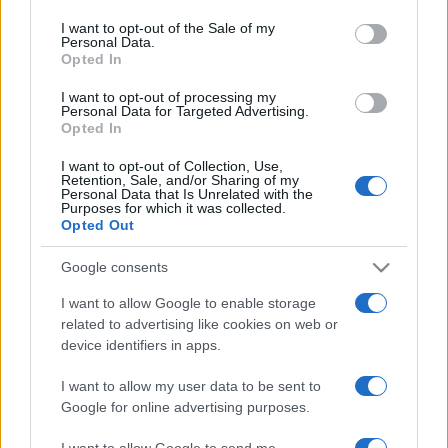
use your data for below specified purposes in below Google
consent section.
I want to opt-out of the Sale of my
Personal Data.
KRITIKÁNK:
Álomtól álomig ? BIBLIOTHEQUE PASCAL
Opted In
I want to opt-out of processing my
Personal Data for Targeted Advertising.
Opted In
Biblioth?que Pascal
I want to opt-out of Collection, Use,
Retention, Sale, and/or Sharing of my
(színes feliratos magyar-német filmdráma 111 p. 2010)(16)
Personal Data that Is Unrelated with the
Purposes for which it was collected.
Opted Out
Rendező: Hajdu Szabolcs
Google consents
Színész: Andi Vasluianu, Oana Pellea, Razvan Vasilescu,
I want to allow Google to enable storage
related to advertising like cookies on web or
Török-Illyés Orsolya
device identifiers in apps.
Forgalmazza: Szuez Film
I want to allow my user data to be sent to
Google for online advertising purposes.
I want to allow Google to send me