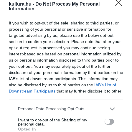
kultura.hu -
Do Not Process My Personal
Az idei Filmszemle fődíjával kitüntetett, a Berlinalét is
Information
megjárt
Biblioth?que Pascal
egy román újhullámos
hangulatú kerettörténetbe helyezett mágikus-realista
If you wish to opt-out of the sale, sharing to third parties, or
processing of your personal or sensitive information for
horrormese, melyben egy Mona nevű erdélyi nő (
Török-
targeted advertising by us, please use the below opt-out
Illyés Orsolya
) lassú prostituálásának lehetünk tanúi, és
section to confirm your selection. Please note that after your
követhetjük útját a Fekete-tenger partjától egészen
opt-out request is processed you may continue seeing
interest-based ads based on personal information utilized by
Liverpoolig, ahol a címadó bordélyban különféle irodalmi
us or personal information disclosed to third parties prior to
szerepköröket tölt be. A
Biblioth?que
... sem hangulatában,
your opt-out. You may separately opt-out of the further
sem üzenetében nem hasonlítható a
Lilja 4-ever
hez, mert
disclosure of your personal information by third parties on the
IAB’s list of downstream participants. This information may
olyan eklektikus, akár egy Greenaway-film és mozgalmas,
also be disclosed by us to third parties on the
IAB’s List of
mint egy Kusturica-operett, ám ha meg kellene bélyegezni,
Downstream Participants
that may further disclose it to other
csakis a Hajdu-művek billogját érdemelné: öntörvényű,
third parties.
soknyelvű, határsértő és megállíthatatlan. Ha Jancsó punk
Please note that this website/app uses one or more Google
Personal Data Processing Opt Outs
lett volna, ezt a filmet a hatvanas években leforgatja, így
services and may gather and store information including but
not limited to your visit or usage behaviour. You may click to
I want to opt-out of the Sharing of my
azonban mi élvezhetjük először Hajdu agytekervényeinek
personal data.
grant or deny consent to Google and its third-party tags to
finom visszacsatolásait.
Opted In