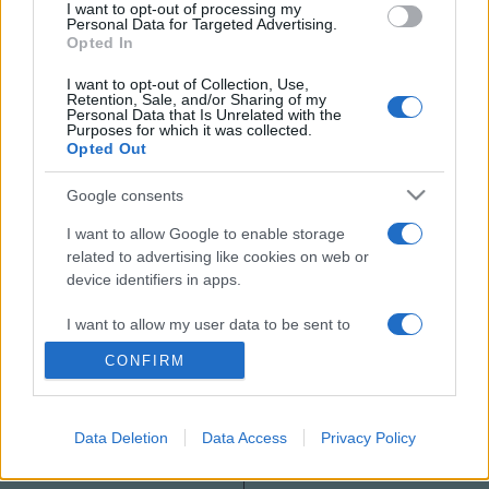
I want to opt-out of processing my
Blanca Suárez
Personal Data for Targeted Advertising.
Opted In
Marisa Paredes
Bárbara Lennie
I want to opt-out of Collection, Use,
Retention, Sale, and/or Sharing of my
Jan Cornet
Personal Data that Is Unrelated with the
Purposes for which it was collected.
Eduard Fernández
Opted Out
Fernando Cayo
Google consents
MEGOSZTÁS
I want to allow Google to enable storage
related to advertising like cookies on web or
device identifiers in apps.
I want to allow my user data to be sent to
Google for online advertising purposes.
CONFIRM
I want to allow Google to send me
personalized advertising.
Data Deletion
Data Access
Privacy Policy
I want to allow Google to enable storage
related to analytics like cookies on web or