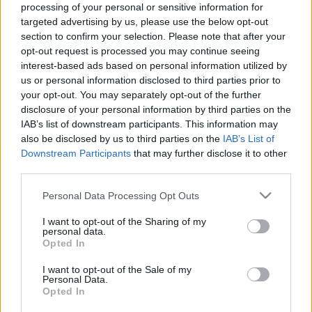
processing of your personal or sensitive information for
targeted advertising by us, please use the below opt-out
A bőr, amelyben élek
section to confirm your selection. Please note that after your
(La piel que habito / The Skin I Live In)
opt-out request is processed you may continue seeing
interest-based ads based on personal information utilized by
Filmelőzetes
us or personal information disclosed to third parties prior to
színes, feliratos, spanyol filmdráma, 120 perc, 2011
your opt-out. You may separately opt-out of the further
disclosure of your personal information by third parties on the
IAB’s list of downstream participants. This information may
rendező:
Pedro Almodóvar
also be disclosed by us to third parties on the
IAB’s List of
forgatókönyvíró:
Pedro Almodóvar
,
Thierry Jonquet
Downstream Participants
that may further disclose it to other
zeneszerző:
Alberto Iglesias
third parties.
operatőr:
José Luis Alcaine
Please note that this website/app uses one or more Google
Personal Data Processing Opt Outs
producer:
Agustín Almodóvar
services and may gather and store information including but
not limited to your visit or usage behaviour. You may click to
I want to opt-out of the Sharing of my
producer:
Pedro Almodóvar
personal data.
grant or deny consent to Google and its third-party tags to
Opted In
vágó:
José Salcedo
use your data for below specified purposes in below Google
szereplő(k):
consent section.
I want to opt-out of the Sale of my
Personal Data.
Antonio Banderas
Opted In
Elena Anaya