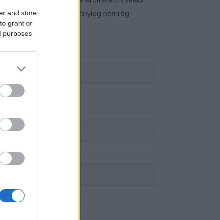
mantikával és egy kissé erőltetett családi
er and store
n szereplőket javarészt tényleg nemrég
to grant or
ed purposes