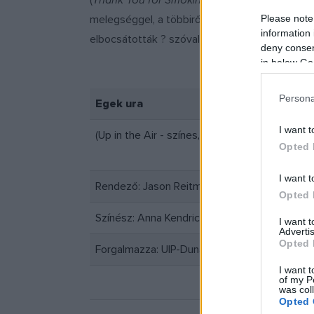
(
Thank You for Smoking
,
Juno
) frappánsan ke
Please note
melegséggel, a többiről pedig Clooney és a tö
information 
elbocsátották ? szóval van, ami vicces, és van
deny consent
in below Go
Persona
Egek ura
I want t
(Up in the Air - színes, feliratos amerikai szatí
Opted 
I want t
Rendező: Jason Reitman
Opted 
Színész: Anna Kendrick, George Clooney, Jas
I want 
Advertis
Opted 
Forgalmazza: UIP-Duna Film
I want t
of my P
was col
Opted 