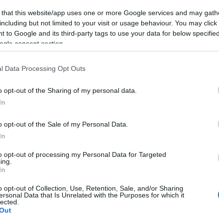
veri kedvenc témáját, a tenyérbemászó yuppie-életmódot némi ro
 that this website/app uses one or more Google services and may gath
kéletes technikai kivitelezés gondoskodik. A filmbéli kirúgásoko
including but not limited to your visit or usage behaviour. You may click 
, ami egyáltalán nem az.
 to Google and its third-party tags to use your data for below specifi
ogle consent section.
l Data Processing Opt Outs
o opt-out of the Sharing of my personal data.
ra 109 p. 2009) (12)
In
o opt-out of the Sale of my Personal Data.
In
on Bateman, Vera Farmiga
to opt-out of processing my Personal Data for Targeted
ing.
In
o opt-out of Collection, Use, Retention, Sale, and/or Sharing
ersonal Data that Is Unrelated with the Purposes for which it
lected.
Out