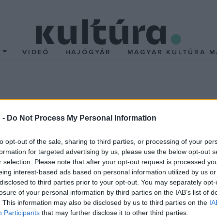
T
VIDEÓ
HAJÓGYÁR
MAGYAR KULTÚRA M
 -
Do Not Process My Personal Information
 Clooney
nem tartozik közéjük, és most is magabiztosan hozza a
séget is mellékelt a makulátlan összképhez. Igaz, a látszat mást 
to opt-out of the sale, sharing to third parties, or processing of your per
ba repül, hogy embereket rúgjon ki, olyan főnökök helyett, akik ne
formation for targeted advertising by us, please use the below opt-out s
r selection. Please note that after your opt-out request is processed y
eing interest-based ads based on personal information utilized by us or
 de Ryan tapintatosan és hatékonyan dolgozik, ráadásul rendkívül 
disclosed to third parties prior to your opt-out. You may separately opt-
 kolléganő, aki megszüntetné a költséges ide-oda repülgetést, é
losure of your personal information by third parties on the IAB’s list of
. This information may also be disclosed by us to third parties on the
IA
zza a törzsutaskártyái miatt élő férfit. A meglepő módon még cs
Participants
that may further disclose it to other third parties.