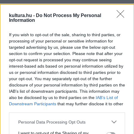
az oroszlán, az elefánt, a csimpánz, a zsiráf meg a többiek
beavatják Griffint a párválasztás ősi trükkjeibe.
kultura.hu -
Do Not Process My Personal
Information
If you wish to opt-out of the sale, sharing to third parties, or
A gondozoo
processing of your personal or sensitive information for
(Zookeeper)
targeted advertising by us, please use the below opt-out
section to confirm your selection. Please note that after your
Filmelőzetes
opt-out request is processed you may continue seeing
színes, magyarul beszélő, amerikai családi vígjáték, 100 perc,
interest-based ads based on personal information utilized by
2011
us or personal information disclosed to third parties prior to
your opt-out. You may separately opt-out of the further
disclosure of your personal information by third parties on the
rendező:
Frank Coraci
IAB’s list of downstream participants. This information may
forgatókönyvíró:
Nick Bakay
,
Rock Reuben
,
Kevin James
,
Jay
also be disclosed by us to third parties on the
IAB’s List of
Downstream Participants
that may further disclose it to other
Scherick
,
David Ronn
third parties.
zeneszerző:
Rupert Gregson-Williams
Please note that this website/app uses one or more Google
Personal Data Processing Opt Outs
operatőr:
Michael Barrett
services and may gather and store information including but
szinkronhang:
not limited to your visit or usage behaviour. You may click to
I want to opt-out of the Sharing of my