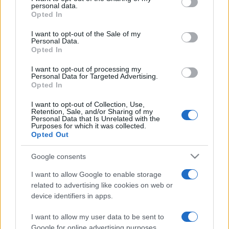
personal data.
Holl Nándor
grant or deny consent to Google and its third-party tags to
Opted In
use your data for below specified purposes in below Google
Pikali Gerda
consent section.
I want to opt-out of the Sale of my
Bogdányi Titanilla
Personal Data.
Opted In
Dévai Balázs
producer:
Todd Garner
I want to opt-out of processing my
Personal Data for Targeted Advertising.
producer:
Jack Giarraputo
Opted In
producer:
Kevin James
I want to opt-out of Collection, Use,
producer:
Adam Sandler
Retention, Sale, and/or Sharing of my
Personal Data that Is Unrelated with the
vágó:
Purposes for which it was collected.
Opted Out
Scott Hill
szereplő(k):
Google consents
Kevin James
I want to allow Google to enable storage
Rosario Dawson
related to advertising like cookies on web or
Leslie Bibb
device identifiers in apps.
Donnie Wahlberg
I want to allow my user data to be sent to
Ken Jeong
Google for online advertising purposes.