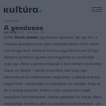
M
SZÍNPAD
A gondozoo
ARCHÍV
2011. JÚLIUS 22.
Griffin (
Kevin James
) egy kedves gondozó, aki úgy érzi, a
munkája akadályozza az Igazi megtalálásában, ezért nehéz
szívvel úgy dönt, felmond. Persze nagy hibát követ el. Egy
állatkerti gondozó ugyanis nem hagyhatja el a pozícióját
csak úgy: ahhoz a gondozottjainak is lesz néhány keresetlen
szava. Az állatok - miután értesültek róla, hogy napi
takarmányuk és zsákmányuk megbízható szállítója el akarja
hagyni őket - megszegik ősi esküjüket, és elárulják, hogy az
ők is tudnak beszélni. Amikor szép szóval nem tudják
maradásra bírni barátjukat, üzletet ajánlanak: ha marad, akkor
megtanítják mindarra, amit a csajozásról tudni érdemes - és