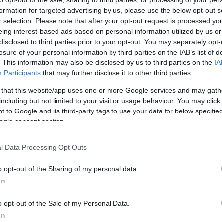
to opt-out of the sale, sharing to third parties, or processing of your per
formation for targeted advertising by us, please use the below opt-out s
 Dawn Treader)
r selection. Please note that after your opt-out request is processed y
eing interest-based ads based on personal information utilized by us or
ilm, 113 perc, 2010
disclosed to third parties prior to your opt-out. You may separately opt-
losure of your personal information by third parties on the IAB’s list of
. This information may also be disclosed by us to third parties on the
IA
Participants
that may further disclose it to other third parties.
 that this website/app uses one or more Google services and may gath
 McFeely
,
Michael Petroni
including but not limited to your visit or usage behaviour. You may click 
 to Google and its third-party tags to use your data for below specifi
ogle consent section.
l Data Processing Opt Outs
o opt-out of the Sharing of my personal data.
In
o opt-out of the Sale of my Personal Data.
In