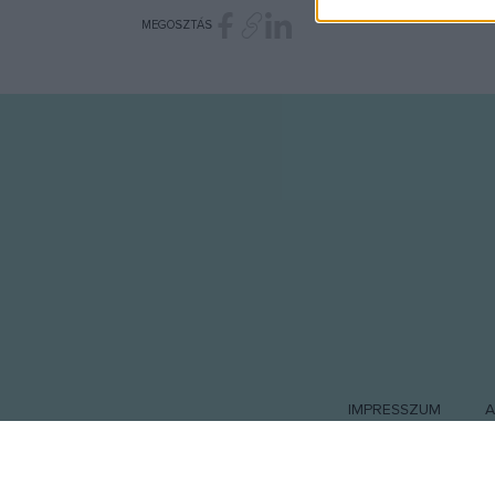
I want t
MEGOSZTÁS
or app.
I want t
I want t
authenti
IMPRESSZUM
A