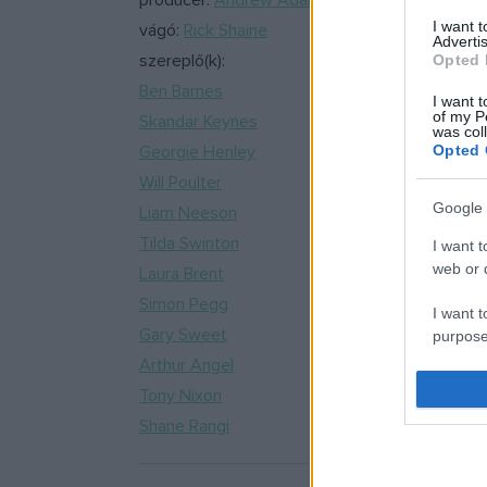
producer:
Andrew Adamson
I want 
vágó:
Rick Shaine
Advertis
szereplő(k):
Opted 
Ben Barnes
I want t
of my P
Skandar Keynes
was col
Georgie Henley
Opted 
Will Poulter
Google 
Liam Neeson
Tilda Swinton
I want t
web or d
Laura Brent
Simon Pegg
I want t
Gary Sweet
purpose
Arthur Angel
I want 
Tony Nixon
Shane Rangi
I want t
web or d