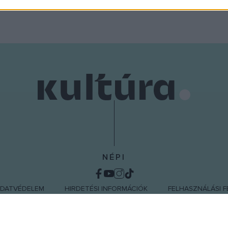
o allow Google to enable storage related to functionality of the website
o allow Google to enable storage related to personalization.
o allow Google to enable storage related to security, including
cation functionality and fraud prevention, and other user protection.
NÉPI
DATVÉDELEM
HIRDETÉSI INFORMÁCIÓK
FELHASZNÁLÁSI F