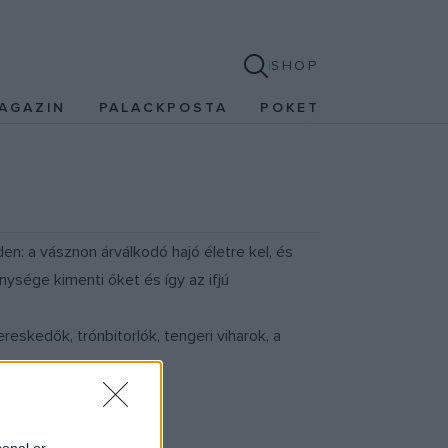
SHOP
AGAZIN
PALACKPOSTA
POKET
n: a vásznon árválkodó hajó életre kel, és
ysége kimenti őket és így az ifjú
reskedők, trónbitorlók, tengeri viharok, a