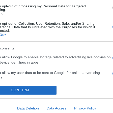
to opt-out of processing my Personal Data for Targeted
ing.
In
o opt-out of Collection, Use, Retention, Sale, and/or Sharing
ersonal Data that Is Unrelated with the Purposes for which it
lected.
Out
consents
o allow Google to enable storage related to advertising like cookies on
evice identifiers in apps.
o allow my user data to be sent to Google for online advertising
s.
to allow Google to send me personalized advertising.
CONFIRM
o allow Google to enable storage related to analytics like cookies on
evice identifiers in apps.
Data Deletion
Data Access
Privacy Policy