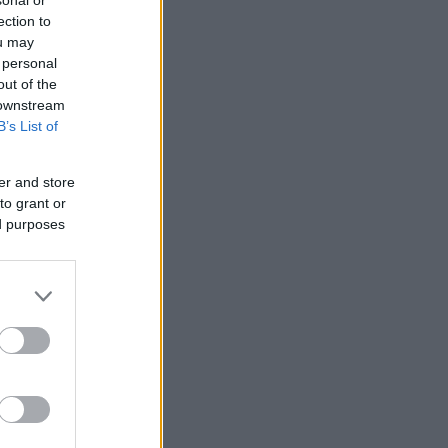
sonal or
ection to
ou may
 personal
out of the
 downstream
B’s List of
er and store
to grant or
ed purposes