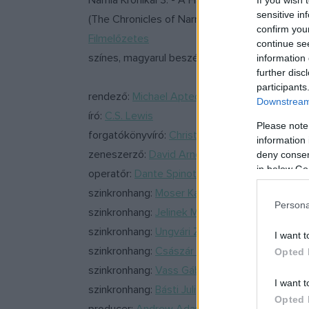
Narnia Krónikái 3. - A Hajnalvándor útja
If you wish 
sensitive in
(The Chronicles of Narnia: The Voyage of the
confirm you
Filmelőzetes
continue se
színes, magyarul beszélő, angol családi kalandf
information 
further disc
participants
rendező:
Michael Apted
Downstream 
író:
C.S. Lewis
Please note
forgatókönyvíró:
Christopher Markus
,
Stephen
information 
zeneszerző:
David Arnold
deny consent
in below Go
operatőr:
Dante Spinotti
szinkronhang:
Moser Károly
Persona
szinkronhang:
Jelinek Márk
szinkronhang:
Ungvári Zsófia
I want t
szinkronhang:
Császár András
Opted 
szinkronhang:
Vass Gábor
I want t
szinkronhang:
Básti Juli
Opted 