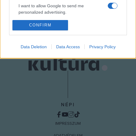
I want to allow Google to send me
personalized advertising.
MEGOSZTÁS
I want to allow Google to enable storage
CONFIRM
related to analytics like cookies on web or
device identifiers in apps.
Data Deletion
Data Access
Privacy Policy
I want to allow Google to enable storage
related to functionality of the website or app.
I want to allow Google to enable storage
related to personalization.
I want to allow Google to enable storage
related to security, including authentication
functionality and fraud prevention, and other
NÉPI
user protection.
IMPRESSZUM
ADATVÉDELEM