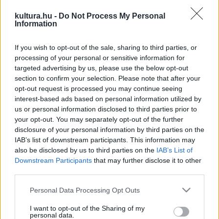
háborúból úgy cseppen Nottinghambe, hogy elhullott
kultura.hu -
Do Not Process My Personal
feljebbvalója páncélját és azonosságát veszi fel, aztán
Information
kegyes csalásként beköltözik a nemesúri uradalmába és
If you wish to opt-out of the sale, sharing to third parties, or
nejének (a mindig lebilincselő
Cate Blanchett
) ágyába.
processing of your personal or sensitive information for
targeted advertising by us, please use the below opt-out
Eközben a köztudottan csalárd franciák egy áruló
section to confirm your selection. Please note that after your
opt-out request is processed you may continue seeing
segítségével taszítanák le a trónról az akaratgyenge János
interest-based ads based on personal information utilized by
királyt, és hát kire esne a haza megmentése, mint a köznép
us or personal information disclosed to third parties prior to
ambíciózus fiára? A felállás a szintén Sir Scott rendezte
your opt-out. You may separately opt-out of the further
disclosure of your personal information by third parties on the
Mennyei királyság
ból lehet ismerős ? és némileg a
IAB’s list of downstream participants. This information may
Lovagregény
ből is ?, az eddigi legkorosabb Robin
also be disclosed by us to third parties on the
IAB’s List of
Hoodként feszítő Crowe pedig a
Gladiátor
t hozza még
Downstream Participants
that may further disclose it to other
third parties.
hanghordozásában is, meglepő módon a francia invázió
lebonyolításában még a
Ryan közlegény megmentése
is
Please note that this website/app uses one or more Google
Personal Data Processing Opt Outs
services and may gather and store information including but
visszaköszön, és csak a helyszűke miatt nem idézünk még
not limited to your visit or usage behaviour. You may click to
I want to opt-out of the Sharing of my
öt alkotást. Vagyis ez Robin Hoodként tényleg új, de
personal data.
grant or deny consent to Google and its third-party tags to