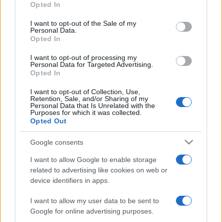
Opted In
közelebbről nézve aligha, a csatákra pedig annyit kell várni,
use your data for below specified purposes in below Google
consent section.
hogy rücskös lesz tőle az ember feneke.
I want to opt-out of the Sale of my
Personal Data.
Opted In
I want to opt-out of processing my
Personal Data for Targeted Advertising.
Robin Hood
Opted In
(Robin Hood - színes, feliratos amerikai-angol kalandfilm
I want to opt-out of Collection, Use,
Retention, Sale, and/or Sharing of my
110 p. 2010) (12)
Personal Data that Is Unrelated with the
Purposes for which it was collected.
Opted Out
Rendező: Ridley Scott
Google consents
I want to allow Google to enable storage
Színész: Cate Blanchett, Danny Huston, Kevin Durand,
related to advertising like cookies on web or
Mark Strong, Matthew MacFadyen, Max von Sydow,
device identifiers in apps.
Russell Crowe, William Hurt
I want to allow my user data to be sent to
Google for online advertising purposes.
Forgalmazza: UIP-Duna Film