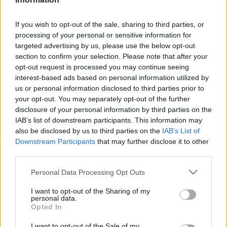
teljesülnie.
Ebben hol gátolja, hol akadályozza a tűztörzs uralkodójának
If you wish to opt-out of the sale, sharing to third parties, or
processing of your personal or sensitive information for
kegyvesztett fia, akinek egyrészt bizonyítanivalója van,
targeted advertising by us, please use the below opt-out
másrészt viszont nem olyan rossz gyerek. Mivel a srác, fiú,
section to confirm your selection. Please note that after your
gyerek és kölyök szavakat sűrűn emlegettük, talán már
opt-out request is processed you may continue seeing
interest-based ads based on personal information utilized by
evidens, hogy tinimoziról van szó, amely pont az
Alkonyat
us or personal information disclosed to third parties prior to
alatti korosztályt próbálja telibe kapni, szintén a fantasy
your opt-out. You may separately opt-out of the further
besorolásban. Ami furcsa, az a rendező személye, aki nem
disclosure of your personal information by third parties on the
IAB’s list of downstream participants. This information may
más, mint M. Night Shyamalan (
Hatodik érzék
,
Jelek
), aki
also be disclosed by us to third parties on the
IAB’s List of
színes karrierje során először dolgozik hozott anyagból,
Downstream Participants
that may further disclose it to other
vagyis egy rajzfilmsorozat első évadjának adaptálására
third parties.
vállalkozott. Az eredmény egy zavaróan ugráló szerkezetű
Please note that this website/app uses one or more Google
Personal Data Processing Opt Outs
történet, szimpatikus gyerekszereplőkkel, illetve a
services and may gather and store information including but
not limited to your visit or usage behaviour. You may click to
I want to opt-out of the Sharing of my
lenyűgöző és gagyi között libikókázó látványvilággal.
personal data.
grant or deny consent to Google and its third-party tags to
Opted In
use your data for below specified purposes in below Google
consent section.
I want to opt-out of the Sale of my