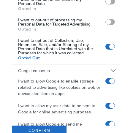
Personal Data.
Az utolsó léghajlító
Opted In
I want to opt-out of processing my
(The Last Airbender. színes amerikai fantasy 103 p. 2010)
Personal Data for Targeted Advertising.
(12)
Opted In
I want to opt-out of Collection, Use,
Retention, Sale, and/or Sharing of my
Personal Data that Is Unrelated with the
Rendező: M. Night Shyamalan
Purposes for which it was collected.
Opted Out
Színész: Cliff Curtis, Dev Patel, Jackson Rathbone, Nicola
Google consents
Peltz
I want to allow Google to enable storage
Forgalmazza: UIP-Duna Film
related to advertising like cookies on web or
device identifiers in apps.
I want to allow my user data to be sent to
MEGOSZTÁS
Google for online advertising purposes.
I want to allow Google to send me
personalized advertising.
CONFIRM