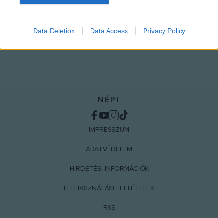
I want to allow Google to enable storage
related to analytics like cookies on web or
Data Deletion
Data Access
Privacy Policy
device identifiers in apps.
I want to allow Google to enable storage
related to functionality of the website or app.
I want to allow Google to enable storage
related to personalization.
NÉPI
I want to allow Google to enable storage
related to security, including authentication
IMPRESSZUM
functionality and fraud prevention, and other
user protection.
ADATVÉDELEM
HIRDETÉSI INFORMÁCIÓK
FELHASZNÁLÁSI FELTÉTELEK
RSS