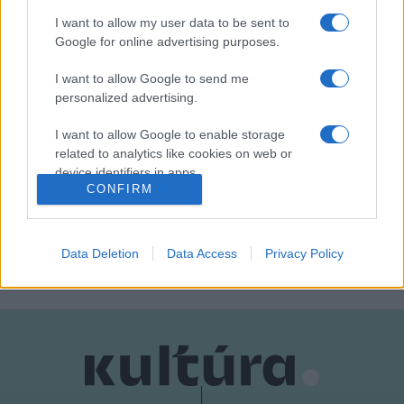
Gesztesi Károly (Feri)
I want to allow my user data to be sent to
Google for online advertising purposes.
Kecskés Karina (Betti)
I want to allow Google to send me
personalized advertising.
Szilágyi Tibor (Oszi)
I want to allow Google to enable storage
related to analytics like cookies on web or
Kovács Koko István
device identifiers in apps.
CONFIRM
I want to allow Google to enable storage
related to functionality of the website or app.
MEGOSZTÁS
Data Deletion
Data Access
Privacy Policy
I want to allow Google to enable storage
related to personalization.
I want to allow Google to enable storage
related to security, including authentication
functionality and fraud prevention, and other
user protection.