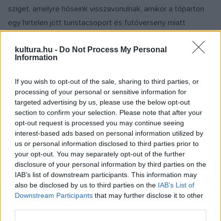
sziget, amelyre hőseink visszavonulnak, amikor a tóparton
egy hirtelen jött turistacsoport és futóverseny miatt
számukra már elviselhetetlenül nyüzsgővé válik az élet.
kultura.hu -
Do Not Process My Personal
Information
rendező:
Rudolf Péter
If you wish to opt-out of the sale, sharing to third parties, or
forgatókönyvíró:
Rudolf Péter, Buss Olivér Gábor
processing of your personal or sensitive information for
targeted advertising by us, please use the below opt-out
section to confirm your selection. Please note that after your
operatőr:
Vecsernyés János
opt-out request is processed you may continue seeing
interest-based ads based on personal information utilized by
us or personal information disclosed to third parties prior to
producer:
Kovács Gábor, Pataki Ági
your opt-out. You may separately opt-out of the further
disclosure of your personal information by third parties on the
vágó:
Kiss Wanda
IAB’s list of downstream participants. This information may
also be disclosed by us to third parties on the
IAB’s List of
Downstream Participants
that may further disclose it to other
szereplők:
third parties.