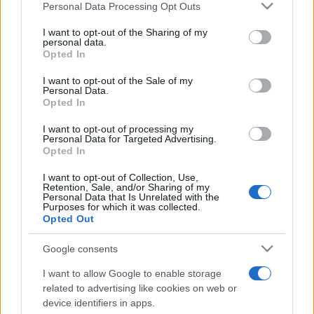
Please note that this website/app uses one or more Google
Personal Data Processing Opt Outs
Rudolf Péter
(Lali)
services and may gather and store information including but
not limited to your visit or usage behaviour. You may click to
I want to opt-out of the Sharing of my
personal data.
grant or deny consent to Google and its third-party tags to
Reviczky Gábor
(Gaben)
Opted In
use your data for below specified purposes in below Google
consent section.
I want to opt-out of the Sale of my
Csuja Imre
(Csoki)
Personal Data.
Opted In
Gáspár Sándor (Róka)
I want to opt-out of processing my
Personal Data for Targeted Advertising.
Opted In
Szarvas József (Cingár)
I want to opt-out of Collection, Use,
Retention, Sale, and/or Sharing of my
Personal Data that Is Unrelated with the
Purposes for which it was collected.
Horváth Lajos Ottó (Sanyi)
Opted Out
Bodrogi Gyula (Lali apja)
Google consents
I want to allow Google to enable storage
Básti Juli (Joli)
related to advertising like cookies on web or
device identifiers in apps.