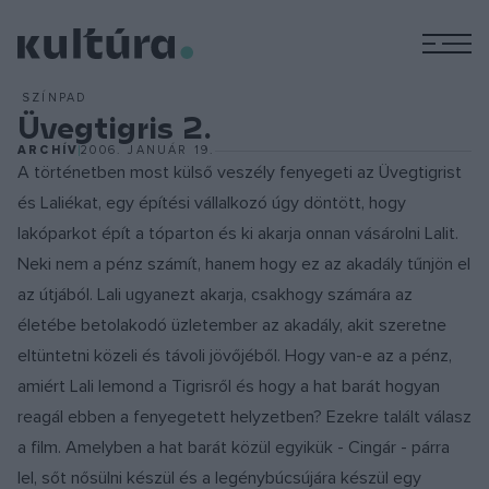
M
SZÍNPAD
Üvegtigris 2.
ARCHÍV
2006. JANUÁR 19.
A történetben most külső veszély fenyegeti az Üvegtigrist
és Laliékat, egy építési vállalkozó úgy döntött, hogy
lakóparkot épít a tóparton és ki akarja onnan vásárolni Lalit.
Neki nem a pénz számít, hanem hogy ez az akadály tűnjön el
az útjából. Lali ugyanezt akarja, csakhogy számára az
életébe betolakodó üzletember az akadály, akit szeretne
eltüntetni közeli és távoli jövőjéből. Hogy van-e az a pénz,
amiért Lali lemond a Tigrisről és hogy a hat barát hogyan
reagál ebben a fenyegetett helyzetben? Ezekre talált válasz
a film. Amelyben a hat barát közül egyikük - Cingár - párra
lel, sőt nősülni készül és a legénybúcsújára készül egy