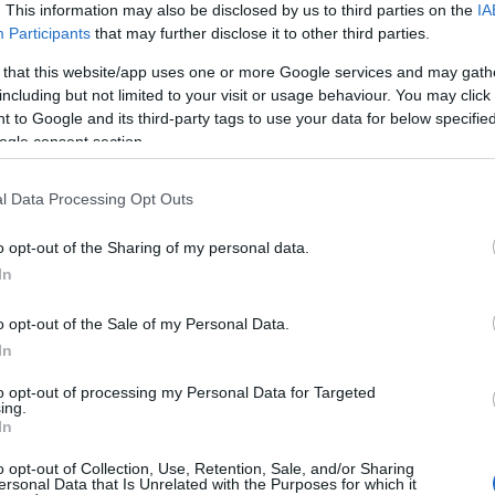
. This information may also be disclosed by us to third parties on the
IA
zenét hallhatunk, ami elől ugyanúgy nincs menekvés, mint a hősökn
Participants
that may further disclose it to other third parties.
ő nem kívülről, mint valami egzotikumhoz közelít az erdélyi tájh
 that this website/app uses one or more Google services and may gath
smerné minden mélységüket. Mindennek köszönhetően pedig hiába 
including but not limited to your visit or usage behaviour. You may click 
 to Google and its third-party tags to use your data for below specifi
egyszerűen túl szép és túl szomorú ahhoz, hogy ezzel foglalkoz
ogle consent section.
IN BALLADÁJA
l Data Processing Opt Outs
o opt-out of the Sharing of my personal data.
In
o opt-out of the Sale of my Personal Data.
ol-román filmdráma 82 p. 2009) (16)
In
to opt-out of processing my Personal Data for Targeted
ing.
In
riliu, Kántor Melinda, Roberto Giacomello
o opt-out of Collection, Use, Retention, Sale, and/or Sharing
ersonal Data that Is Unrelated with the Purposes for which it