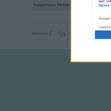
was col
Forgalmazza: Filmklik Kft.
Opted 
Google 
I want t
web or d
MEGOSZTÁS
I want t
purpose
I want 
I want t
web or d
I want t
or app.
I want t