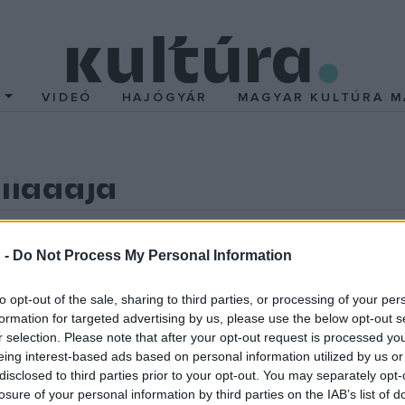
T
VIDEÓ
HAJÓGYÁR
MAGYAR KULTÚRA M
lladája
örtént vele mindez, de egyre több minden derül ki, míg a film egy
 -
Do Not Process My Personal Information
to opt-out of the sale, sharing to third parties, or processing of your per
 magyar címe. A sejtetés, a "balladai homály" és a tragikus, végz
formation for targeted advertising by us, please use the below opt-out s
 Katalin balladájá
nak gyönyörűek a képei is, ezúttal a hangkuliss
r selection. Please note that after your opt-out request is processed y
yönyörűen beszélnek, és hiteles minden szavukon kívül minden da
eing interest-based ads based on personal information utilized by us or
disclosed to third parties prior to your opt-out. You may separately opt-
losure of your personal information by third parties on the IAB’s list of