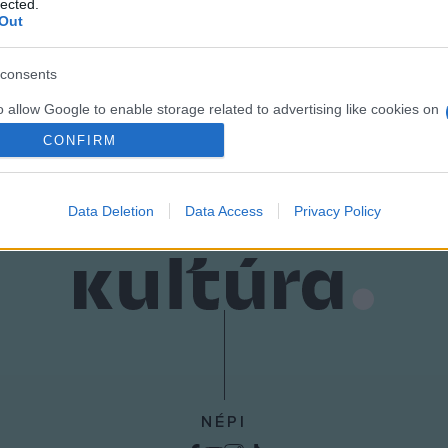
lected.
Out
consents
o allow Google to enable storage related to advertising like cookies on
evice identifiers in apps.
CONFIRM
o allow my user data to be sent to Google for online advertising
s.
Data Deletion
Data Access
Privacy Policy
to allow Google to send me personalized advertising.
o allow Google to enable storage related to analytics like cookies on
evice identifiers in apps.
o allow Google to enable storage related to functionality of the website
o allow Google to enable storage related to personalization.
NÉPI