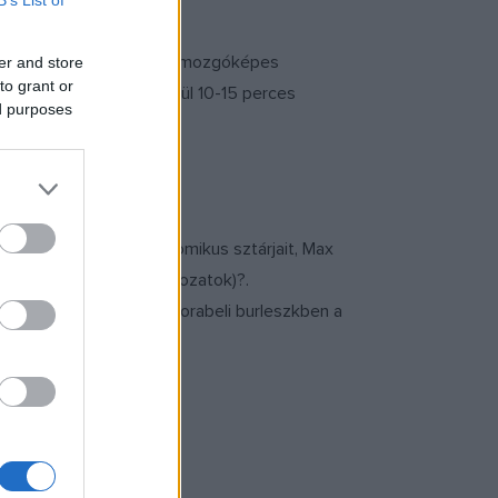
an megjelenő karikatúrák mozgóképes
er and store
to grant or
egyfelvonásos, körülbelül 10-15 perces
ed purposes
ltek.
velte ki a műfaj első komikus sztárjait, Max
, a
Max és a Rigadin
sorozatok)?.
kkant fel. ?A legtöbb korabeli burleszkben a
 köré szerveződött.?