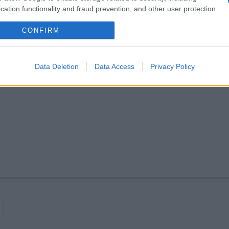
rülményeivel nem szolgálta a burleszk rendezők improvizatív, sz
cation functionality and fraud prevention, and other user protection.
t a hangosfilm elterjedésével csak elvétve bukkant fel egy-két o
es, ötvenes években alkotott maradandót
Hulot
-sorozatával. Ez a
CONFIRM
n, a tragikomédiában és a fekete komédiában, a gegekre épülő mo
Data Deletion
Data Access
Privacy Policy