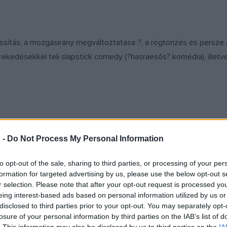
lassítás, a mozgásirány megváltoztatása ?, a rögtönzés és persze
ekedésekkel teli slapstick comedy (?hasraesős? komédia), illetve 
 -
Do Not Process My Personal Information
dia dell?arte (rögtönzött színjáték, mely a 16. század közepén alak
lt, melyet a zömmel itáliai komédiások előszeretettel építettek be r
to opt-out of the sale, sharing to third parties, or processing of your per
médiás előadások. ?Számtalan ilyen társulat működött Európában 
formation for targeted advertising by us, please use the below opt-out s
utását?: Chaplin és Stan Laurel például az angol Fred Karno társ
r selection. Please note that after your opt-out request is processed y
eing interest-based ads based on personal information utilized by us or
disclosed to third parties prior to your opt-out. You may separately opt-
losure of your personal information by third parties on the IAB’s list of
. This information may also be disclosed by us to third parties on the
IA