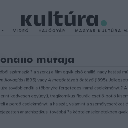
T
VIDEÓ
HAJÓGYÁR
MAGYAR KULTÚRA M
 önálló műfaja
óból származik ? a szerk.) a film egyik első önálló, nagy hatású műf
 műlovaglás
(1895) vagy
A megöntözött öntöző
(1895). Jellegze
 újra továbblendíti a többnyire fergeteges iramú cselekményt.? A
zerint kedvesen együgyű, tragikomikus figurák, csetlő-botló kise
eli a pergő cselekményt, a hajszát, valamint a személycseréket 
fejezetten anarchisztikus, továbbá ?a képtelen jelenetekben gy