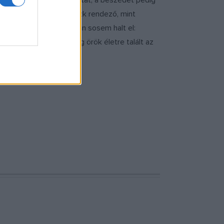
abad filmezési gyakorlatát, a beszédet pedig
lyan nagy hatású burleszk rendező, mint
 különleges műfaj azonban sosem halt el:
zgóképi komikum pedig örök életre talált az