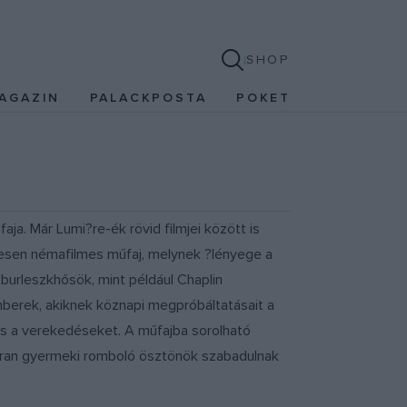
SHOP
AGAZIN
PALACKPOSTA
POKET
aja. Már Lumi?re-ék rövid filmjei között is
tesen némafilmes műfaj, melynek ?lényege a
 burleszkhősök, mint például Chaplin
mberek, akiknek köznapi megpróbáltatásait a
és a verekedéseket. A műfajba sorolható
akran gyermeki romboló ösztönök szabadulnak