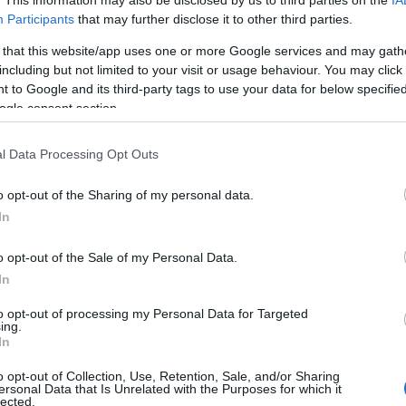
Participants
that may further disclose it to other third parties.
 épülő, alig egyperces filmecskék, sokszor képregények, újságb
 that this website/app uses one or more Google services and may gath
including but not limited to your visit or usage behaviour. You may click 
 készült
A megöntözött öntöző
. Az 1910-es évekre elsősorban az 
 to Google and its third-party tags to use your data for below specifi
yjátékfilm hosszúságú, rangosabb darabjai a ?20-as években készü
ogle consent section.
l Data Processing Opt Outs
o opt-out of the Sharing of my personal data.
 Franciaországban és Olaszországban. A francia Pathé filmgyár ne
In
?itt készültek 1907 körül az első burleszksorozatok is (a
Boireau
ezernél is több komikus film készült, és számos komikus sztár bu
o opt-out of the Sale of my Personal Data.
ípusai ? a szobafestő, a rendőr, a tűzoltó, a felszarvazott férj ?
In
to opt-out of processing my Personal Data for Targeted
ing.
In
o opt-out of Collection, Use, Retention, Sale, and/or Sharing
ersonal Data that Is Unrelated with the Purposes for which it
lected.