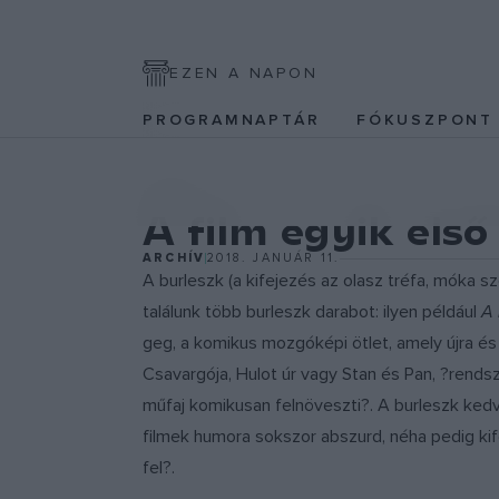
EZEN A NAPON
PROGRAMNAPTÁR
FÓKUSZPON
EGYÉB
A film egyik első
ARCHÍV
2018. JANUÁR 11.
A burleszk (a kifejezés az olasz tréfa, móka sz
találunk több burleszk darabot: ilyen például
A
geg, a komikus mozgóképi ötlet, amely újra és
Csavargója, Hulot úr vagy Stan és Pan, ?rends
műfaj komikusan felnöveszti?. A burleszk kedv
filmek humora sokszor abszurd, néha pedig ki
fel?.