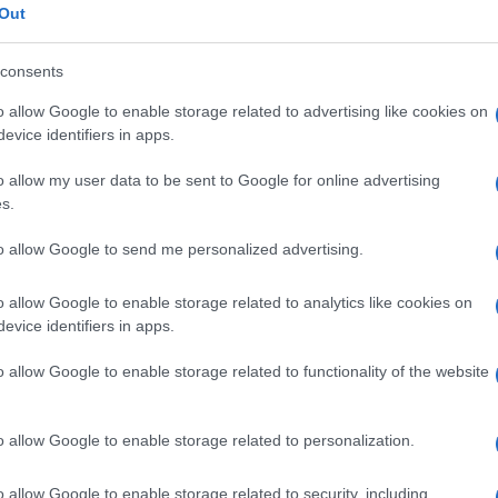
Out
szk lendületét, ?az USA-ban viszont virágzott a műfaj, mindeneke
akciók, melyekben pillanatnyi szünet nélkül, láncreakció-szerűen
consents
aga köré groteszk, sokszor torz figurákat, mint amilyen a kövér
o allow Google to enable storage related to advertising like cookies on
 kezdték karrierjüket, mint Charlie Chaplin, Harold Lloyd és Harry
evice identifiers in apps.
o allow my user data to be sent to Google for online advertising
s.
Ekkor születtek Chaplin (
A kölyök
, 1921;
Aranyláz
, 1925;
Cirkusz
; 
to allow Google to send me personalized advertising.
old Lloyd (
Felhőkarcoló szerelem
, 1923;
A kisebbik testvér
, 1927
o allow Google to enable storage related to analytics like cookies on
pviselő klasszikus burleszkjei, melyek többnyire túlmutatnak a
evice identifiers in apps.
öntével a burleszk gyors hanyatlásnak indult. Chaplin ugyan még
o allow Google to enable storage related to functionality of the website
, a
Modern idők
et, valamint
A diktátor
t ?, de Langdon teljesen el
o allow Google to enable storage related to personalization.
o allow Google to enable storage related to security, including