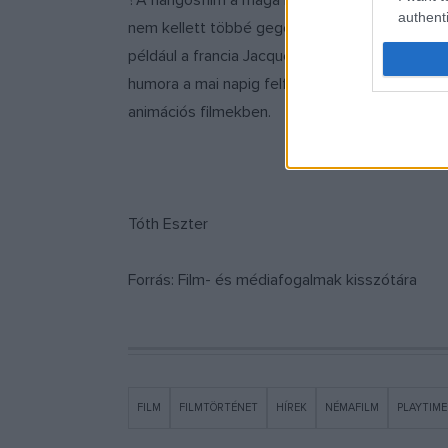
?A hangosfilm a maga nehézkesebb gyártási kö
authenti
nem kellett többé gegekkel pótolni.? Épp ezér
például a francia Jacques Tati, aki a negyven
humora a mai napig felfedezhető a vígjátékba
animációs filmekben.
Tóth Eszter
Forrás: Film- és médiafogalmak kisszótára
FILM
FILMTÖRTÉNET
HÍREK
NÉMAFILM
PLAYTIME