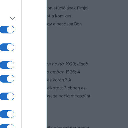
lőtt Mack Sennett Keyston stúdiójának filmjei
 szervezve követik egymást a komikus
 Roscoe Fatty Arbuckle vagy a bandzsa Ben
 Langdon.
1928), Buster Keaton (
Isten hozta
, 1923;
Ifjabb
), Harry Langdon (
Az erős ember
, 1926;
A
z olcsó tömegszórakoztatás körén.? A
 számos jelentős filmet alkotott ? ebben az
tűnt, Buster Keaton önállósága pedig megszűnt.