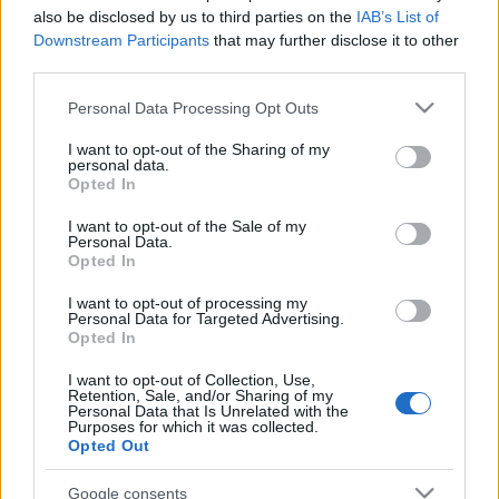
also be disclosed by us to third parties on the
IAB’s List of
Downstream Participants
that may further disclose it to other
Sin szerint a fiúzenekarral kapcsolatban jól el lehet képzelni,
third parties.
hogyan épülnek a tagok különböző identitásai a
Please note that this website/app uses one or more Google
Personal Data Processing Opt Outs
marketingcéloknak megfelelően. De önmagukban nem
services and may gather and store information including but
léteznek. Sin az identitás kérdését egy csaknem félórás
not limited to your visit or usage behaviour. You may click to
I want to opt-out of the Sharing of my
personal data.
grant or deny consent to Google and its third-party tags to
videóban is vizsgálja, amelynek elkészítéséhez egy ősi
Opted In
use your data for below specified purposes in below Google
taoista filozófus, Csuang-ce egy írását vette alapul.
consent section.
I want to opt-out of the Sale of my
Personal Data.
Opted In
Pollard munkái a rejtett rasszizmus kérdésével foglalkoznak
különböző tárgyak bemutatásával. Például rámutat, hogy
I want to opt-out of processing my
Personal Data for Targeted Advertising.
Angliában több tucatnyi olyan kocsma van, amit Black
Opted In
Boynak (Fekete Fiúnak) neveznek. Pollard szerint ez is a
I want to opt-out of Collection, Use,
Retention, Sale, and/or Sharing of my
populáris kultúrába beszivárgó rasszizmus létezését
Personal Data that Is Unrelated with the
Purposes for which it was collected.
bizonyítja – magyarázta Legg. A művész az erdőben talált,
Opted Out
„félelmet keltő” tárgyakat is kiállított: régi fűrészeket,
barkácsolt gépeket, amelyek működés közben
Google consents