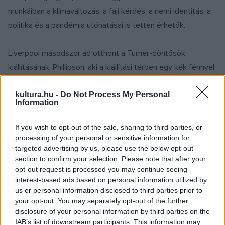
munkáiban a klímaváltozás, a faji kérdés, a nemi identitás, a
politika és a pandémia utóhatásai is tetten érhetők.
Liverpool másodszor ad otthont a Turner-döntősök
kiállításának. Phillipson, aki a kiállítási térben egy kék fénnyel
megvilágított, apokalipszis utáni tájképet hozott létre,
zenészként és költőként különleges hangzásvilággal teszi
kultura.hu -
Do Not Process My Personal
Information
teljessé az alkotást, amely Legg szerint a klímaváltozás
hatásainak költői megfogalmazása.
If you wish to opt-out of the sale, sharing to third parties, or
processing of your personal or sensitive information for
targeted advertising by us, please use the below opt-out
Sin Wai Kin, a nem bináris kanadai művész egy kitalált
section to confirm your selection. Please note that after your
fiúbandát ábrázol: a négytagú együttes különböző karakterű
opt-out request is processed you may continue seeing
tagjait önmagáról mintázta. A kiállításon kartonból kivágott
interest-based ads based on personal information utilized by
us or personal information disclosed to third parties prior to
figurákként jelennek meg, és egy klipjük is látható, amelyben
your opt-out. You may separately opt-out of the further
a zenekar táncol, de a szöveget egy fáradt hang mondja fel,
disclosure of your personal information by third parties on the
és zene helyett csak az ütem hallatszik.
IAB’s list of downstream participants. This information may