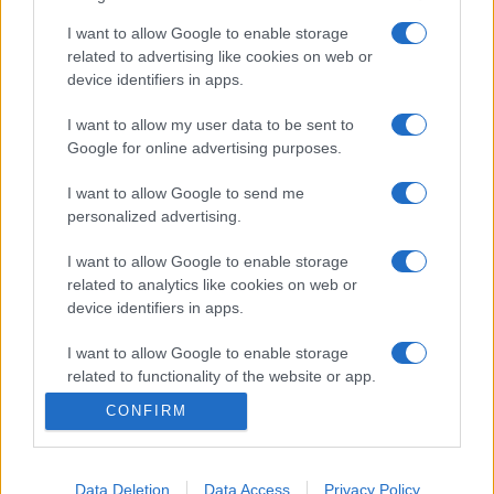
fenyegetően csikorognak.
I want to allow Google to enable storage
related to advertising like cookies on web or
device identifiers in apps.
A 68 éves Veronica Ryant otthona, a karibi Montserrat-
sziget gyümölcsei, termései ihlették meg: a természetes
I want to allow my user data to be sent to
formákat elegyíti csomagolóanyagokkal vagy például a
Google for online advertising purposes.
gondoskodást jelképező kötszerekkel. A pandémia idején
I want to allow Google to send me
készült alkotásai költőien fogalmazzák meg ezek a
personalized advertising.
jelképeket. A Turner-díj nyertesét december 7-én jelentik
I want to allow Google to enable storage
be Liverpoolban. A kiállítás október 20-tól március 19-ig
related to analytics like cookies on web or
tekinthető meg.
device identifiers in apps.
I want to allow Google to enable storage
Fotó: AFP/Lindsey Parnaby
related to functionality of the website or app.
CONFIRM
I want to allow Google to enable storage
related to personalization.
Data Deletion
Data Access
Privacy Policy
I want to allow Google to enable storage