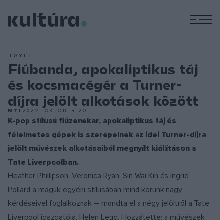
M
EGYÉB
Fiúbanda, apokaliptikus táj
és kocsmacégér a Turner-
díjra jelölt alkotások között
MTI
2022. OKTÓBER 20.
K-pop stílusú fiúzenekar, apokaliptikus táj és
félelmetes gépek is szerepelnek az idei Turner-díjra
jelölt művészek alkotásaiból megnyílt kiállításon a
Tate Liverpoolban.
Heather Phillipson, Veronica Ryan, Sin Wai Kin és Ingrid
Pollard a maguk egyéni stílusában mind korunk nagy
kérdéseivel foglalkoznak – mondta el a négy jelöltről a Tate
Liverpool igazgatója, Helen Legg. Hozzátette: a művészek