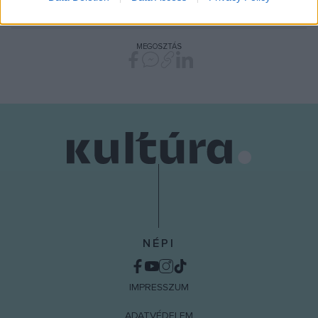
HÍREK
VILÁG
related to security, including authentication
functionality and fraud prevention, and other
user protection.
MEGOSZTÁS
NÉPI
IMPRESSZUM
ADATVÉDELEM