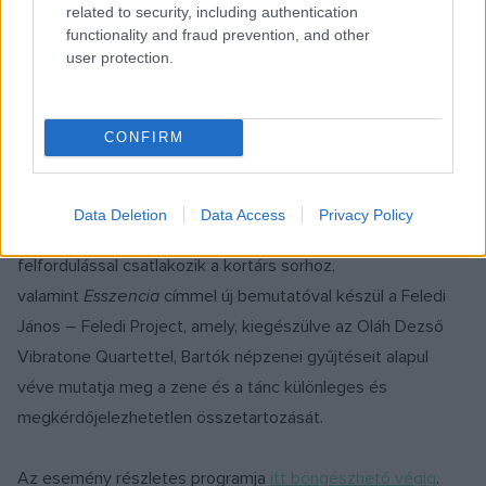
related to security, including authentication
functionality and fraud prevention, and other
user protection.
2022_FelediProject_essence_-3
CONFIRM
Data Deletion
Data Access
Privacy Policy
A Duda Éva Társulat a
Ramazuri
című tánc-cirkuszi
felfordulással csatlakozik a kortárs sorhoz,
valamint
Esszencia
címmel új bemutatóval készül a Feledi
János – Feledi Project, amely, kiegészülve az Oláh Dezső
Vibratone Quartettel, Bartók népzenei gyűjtéseit alapul
véve mutatja meg a zene és a tánc különleges és
megkérdőjelezhetetlen összetartozását.
Az esemény részletes programja
itt böngészhető végig
.