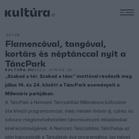
M
EGYÉB
Flamencóval, tangóval,
kortárs és néptánccal nyit a
TáncPark
KULTURA.HU
2022. JÚNIUS 26.
„Szabad a tér. Szabad a tánc” mottóval rendezik meg
július 14. és 24. között a TáncPark eseményeit a
Millenáris parkjában.
A TáncPark a Nemzeti Táncszínház Millenárisra költözése
óta létező programsorozat, mely minden évben új, színes és
sokszor megismételhetetlen táncművészeti előadásokat
kínál közönségének. A Nemzeti Táncszínház TáncParkja az
idén kapcsolódik a Társulatok éve programjához, így helyet