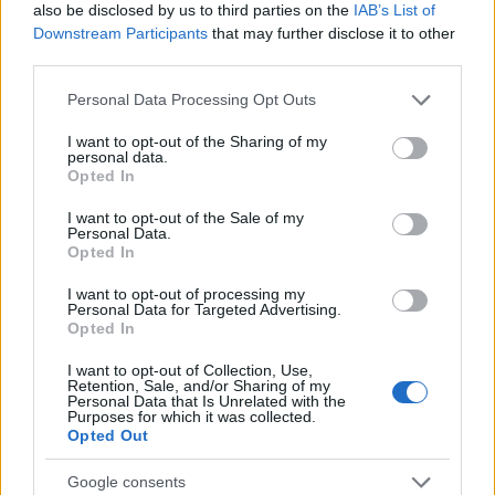
also be disclosed by us to third parties on the
IAB’s List of
andalúz ihletésű estje és az Argentin Tangó Táncszínház,
Downstream Participants
that may further disclose it to other
Budai László és vendégei
Tango no Tango
című modern
third parties.
tangó show-ja gondoskodik a latinos, forró hangulatról.
Please note that this website/app uses one or more Google
Personal Data Processing Opt Outs
services and may gather and store information including but
A Nemzeti Táncszínház nem hagyhatja
not limited to your visit or usage behaviour. You may click to
I want to opt-out of the Sharing of my
ki a nyári programjából sem a kortárs
personal data.
grant or deny consent to Google and its third-party tags to
Opted In
műveket.
use your data for below specified purposes in below Google
consent section.
I want to opt-out of the Sale of my
Personal Data.
A Kulcsár Noémi Tellabor
Lacus Pelso
címmel premierrel
Opted In
készül a TáncParkra. A társulat a Balaton latin nevét
I want to opt-out of processing my
választva címként a nyaralásaink helyszínének
Personal Data for Targeted Advertising.
Opted In
emblematikus pillanatait fogalmazza meg a tánc
eszközeivel. A kortárs ötöst a PR-Evolution Dance
I want to opt-out of Collection, Use,
Retention, Sale, and/or Sharing of my
Company
Esti Koktél
című sanzonestje és táncszínháza,
Personal Data that Is Unrelated with the
Purposes for which it was collected.
majd a Gangaray Dance Company
Agora I.
című darabja, a
Opted Out
mozdulatok klasszikus és elegáns kompozíciója követi.
Google consents