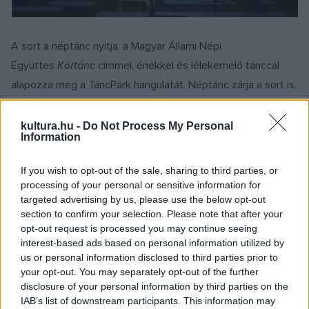
A sort a néptánc nyitja: a Magyar Állami Népi
Együttes
Körtánc
címmel, énekkel és lélekemelő tánccal
alapozza meg a TáncPark hangulatát. Néptánc zárja a sort is,
a Magyar Nemzeti Táncegyüttes
Kárpátok
visszhangja
címmel egy lendületes és sokszínű
kultura.hu -
Do Not Process My Personal
Information
folklórválogatással érkezik. Még két nyárest magyar
néptáncé a Millenárison: a Duna Művészegyüttes
Duna
If you wish to opt-out of the sale, sharing to third parties, or
fergeteges
című előadásában a közelmúlt legvirtuózabb és
processing of your personal or sensitive information for
targeted advertising by us, please use the below opt-out
leglátványosabb koreográfiákból alkotott újat és
section to confirm your selection. Please note that after your
megismételhetetlent. A szegedi betyárkirály ihlette
Rózsa
opt-out request is processed you may continue seeing
Story
című, akrobatikai elemekkel fűszerezett műsorával
interest-based ads based on personal information utilized by
us or personal information disclosed to third parties prior to
fellép az Urban Verbunk is.
your opt-out. You may separately opt-out of the further
disclosure of your personal information by third parties on the
FlamenKoktél
címmel a FlamenCorazonArte Táncszínház
IAB’s list of downstream participants. This information may