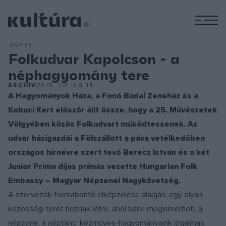
M
EGYÉB
Folkudvar Kapolcson - a
néphagyomány tere
ARCHÍV
2015. JÚLIUS 14.
A Hagyományok Háza, a Fonó Budai Zeneház és a
Kobuci Kert először állt össze, hogy a 25. Művészetek
Völgyében közös Folkudvart működtessenek. Az
udvar házigazdái a Fölszállott a páva vetélkedőben
országos hírnévre szert tevő Berecz István és a két
Junior Prima díjas prímás vezette Hungarian Folk
Embassy – Magyar Népzenei Nagykövetség.
A szervezők formabontó elképzelése alapján, egy olyan
közösségi teret hoznak létre, ahol bárki megismerheti, a
népzene, a néptánc, kézműves-hagyományaink izgalmas,