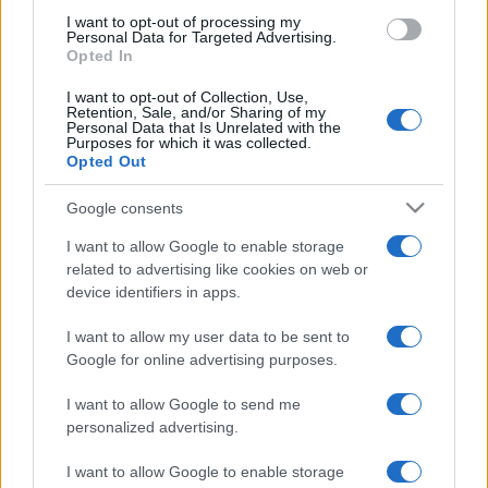
alapozzák meg meghívott mesélők és a Hagyományok
I want to opt-out of processing my
Personal Data for Targeted Advertising.
Háza népmesetanfolyamának hallgatóinak tolmácsolásában.
Opted In
Az esték fénypontjai természetesen a koncertek lesznek
I want to opt-out of Collection, Use,
Retention, Sale, and/or Sharing of my
és az azt követő hajnalig tartó folkkocsmák – kizárólag élő
Personal Data that Is Unrelated with the
Purposes for which it was collected.
népzenével. A Folkudvar színpadán olyan legendás előadók
Opted Out
fordulnak meg a tíz nap alatt mint Sebestyén Márta, Bognár
Szilvi, Dresch Mihály, Szokolay Dongó Balázs, a Tükrös
Google consents
együttes vagy épp a Fonó zenekar. Mellettük helyet kapnak
I want to allow Google to enable storage
a legkiválóbb fiatal zenekarok is, mint a Magos, a Zagyva
related to advertising like cookies on web or
device identifiers in apps.
banda, a Bazseva és a Berka együttes. A szervezők kiemelt
szempontja volt, hogy a zenélésbe belenevelkedett helyi
I want to allow my user data to be sent to
hagyományőrző zenészek is megforduljanak az udvarban,
Google for online advertising purposes.
így a palatkai Kodoba Florin és a bánffyhunyadi Varga István
I want to allow Google to send me
Kiscsipás is több napon keresztül lesz az udvar vendége.
personalized advertising.
I want to allow Google to enable storage
A rengeteg program mellett természetesen a