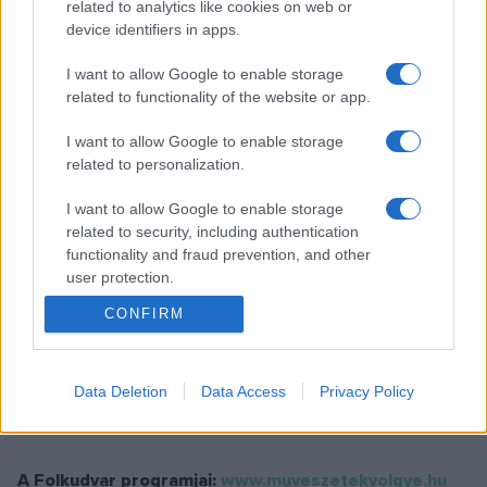
related to analytics like cookies on web or
gasztronómiáról sem feledkeztek meg: a „Muzsikáló
device identifiers in apps.
bográcsban” a vajdasági Utasi Pepe minden nap ismert
I want to allow Google to enable storage
népzenészek kedves ételeit főzi, és biztosan nem fogunk
related to functionality of the website or app.
csalódni a Kapolcson hírnevet szerzett Kobuci Kert
I want to allow Google to enable storage
kínálatában sem.
related to personalization.
A néphagyományok szeretői Kapolcson a már évek óta
I want to allow Google to enable storage
related to security, including authentication
működő Muharay udvart se hagyják ki a látogatásuk során,
functionality and fraud prevention, and other
ahol minden nap többek között játszóházzal, énektanítással
user protection.
és látványos táncelőadásokkal várják az érdeklődőket
CONFIRM
Sebestyén Márta háziasszonykodásával.
Most már csak egy feladat maradt: július 24-étől irány
Data Deletion
Data Access
Privacy Policy
Kapolcs és a néphagyományok felfedezése.
A Folkudvar programjai:
www.muveszetekvolgye.hu