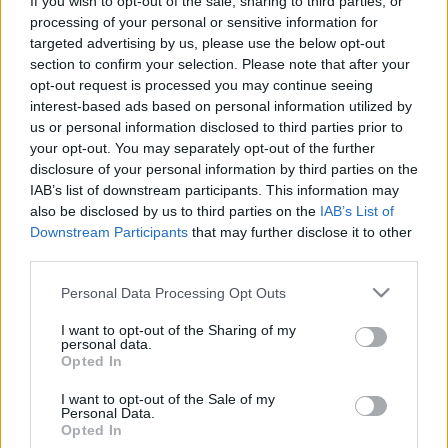
If you wish to opt-out of the sale, sharing to third parties, or
nemezszőnyege is a 10. nap végére. Alkalom adódik
processing of your personal or sensitive information for
targeted advertising by us, please use the below opt-out
legszebb népdalaink megismerésére is – aki szorgosan
section to confirm your selection. Please note that after your
látogatja az énektanításokat a hajnali nótázásokkor sem fog
opt-out request is processed you may continue seeing
csendben üldögélni!
interest-based ads based on personal information utilized by
us or personal information disclosed to third parties prior to
your opt-out. You may separately opt-out of the further
A délután hatalmas balkáni, nemzetiségi bulival indul, ezekről
disclosure of your personal information by third parties on the
a Kolo, a Csürrentő, a Csángálló, a Falkafolk, a Babra és a
IAB’s list of downstream participants. This information may
also be disclosed by us to third parties on the
IAB’s List of
T’rakija zenekarok gondoskodnak. Minden este 6 órakor a
Downstream Participants
that may further disclose it to other
FolkEmbassy-Kertem szabadegyetemé a terep, ahol a
third parties.
kerekasztal-beszélgetések sokféleségét a vendégek
Please note that this website/app uses one or more Google
Personal Data Processing Opt Outs
széles palettája biztosítja, közöttük találjuk Barcza György
services and may gather and store information including but
és Oszkó Péter gazdasági szakembert, Sándor Ildikó
not limited to your visit or usage behaviour. You may click to
I want to opt-out of the Sharing of my
personal data.
grant or deny consent to Google and its third-party tags to
néprajzkutatót, Ozsvald Eszter ipari formatervező mérnököt
Opted In
use your data for below specified purposes in below Google
vagy épp Mocsai Lajos legendás kézilabdaedzőt.
consent section.
I want to opt-out of the Sale of my
Personal Data.
Opted In
Az esti hangulatot a felnőtteknek szóló népmesék