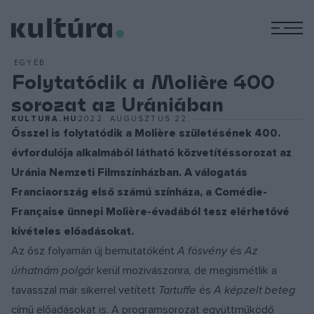
M
EGYÉB
Folytatódik a Molière 400
sorozat az Urániában
KULTURA.HU
2022. AUGUSZTUS 22.
Ősszel is folytatódik a Molière születésének 400.
évfordulója alkalmából látható közvetítéssorozat az
Uránia Nemzeti Filmszínházban. A válogatás
Franciaország első számú színháza, a Comédie-
Française ünnepi Molière-évadából tesz elérhetővé
kivételes előadásokat.
Az ősz folyamán új bemutatóként
A fösvény
és
Az
úrhatnám polgár
kerül mozivászonra, de megismétlik a
tavasszal már sikerrel vetített
Tartuffe
és
A képzelt beteg
című előadásokat is. A programsorozat együttműködő