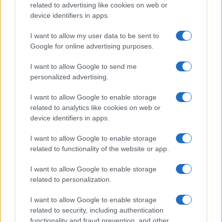
related to advertising like cookies on web or
eredeti darab 1670-ben Molière és a zeneszerző Lully
device identifiers in apps.
együttműködésével készült egy királyi vadászat alkalmából.
Valérie Lesort és Christian Hecq új színrevitelében Lully
I want to allow my user data to be sent to
Google for online advertising purposes.
partitúráit áttették a balkáni zene hangjainak és ritmusainak
univerzumába. A balkáni zene lendülete diktálja ennek a
I want to allow Google to send me
vígjáték-balettnek a fergeteges tempóját, és jól illik a mű
personalized advertising.
törökös vonulatához.
I want to allow Google to enable storage
related to analytics like cookies on web or
A sorozat záróvetítése december 1-jén
device identifiers in apps.
Molière utolsó színműve,
A képzelt
I want to allow Google to enable storage
beteg
,
related to functionality of the website or app.
amelyet minden évben műsorra tűznek a Comédie-
I want to allow Google to enable storage
related to personalization.
Française-ben, ha máskor nem, a mester halála napján,
február 17-én – arra emlékezvén, hogy 1673. február 17-én
I want to allow Google to enable storage
ebben a darabban játszotta utolsó szerepét, a képzelt
related to security, including authentication
functionality and fraud prevention, and other