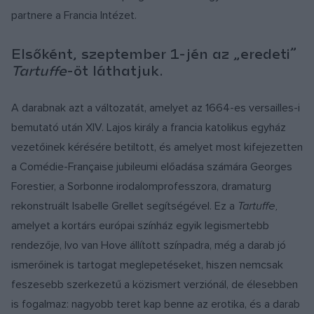
partnere a Francia Intézet.
Elsőként, szeptember 1-jén az „eredeti”
Tartuffe
-öt láthatjuk.
A darabnak azt a változatát, amelyet az 1664-es versailles-i
bemutató után XIV. Lajos király a francia katolikus egyház
vezetőinek kérésére betiltott, és amelyet most kifejezetten
a Comédie-Française jubileumi előadása számára Georges
Forestier, a Sorbonne irodalomprofesszora, dramaturg
rekonstruált Isabelle Grellet segítségével. Ez a
Tartuffe,
amelyet
a kortárs európai színház egyik legismertebb
rendezője, Ivo van Hove állított színpadra, még a darab jó
ismerőinek is tartogat meglepetéseket, hiszen nemcsak
feszesebb szerkezetű a közismert verziónál, de élesebben
is fogalmaz: nagyobb teret kap benne az erotika, és a darab