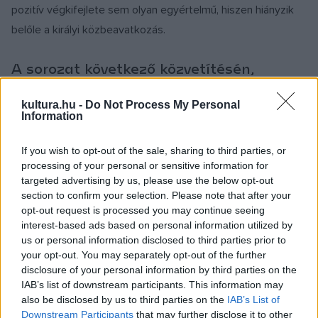
pozitív végkifejlete sem olyan egyértelmű, hiszen hiányzik
belőle a királyi közbeavatkozás.
A sorozat következő közvetítésén,
október 6-án
A fösvény
modern
díszletek közé helyezett előadását
kultura.hu -
Do Not Process My Personal
Information
nézhetjük meg.
If you wish to opt-out of the sale, sharing to third parties, or
Molière hihetetlen könnyedséggel figurázza ki a
processing of your personal or sensitive information for
pénzszerzés rabjává lett zsugori polgár típusát, de az apa-
targeted advertising by us, please use the below opt-out
section to confirm your selection. Please note that after your
fiú viszony és az örök fiatalságra törekvés visszásságait is
opt-out request is processed you may continue seeing
kigúnyolja. A bemutatón, 1668-ban a szerző maga játszotta
interest-based ads based on personal information utilized by
a címszerepet, a zsugori Harpagont. A most látható előadás
us or personal information disclosed to third parties prior to
your opt-out. You may separately opt-out of the further
rendezője a többnyire Londonban és Párizsban dolgozó
disclosure of your personal information by third parties on the
svájci rendezőnő, Lilo Baur, aki a darabot a második
IAB’s list of downstream participants. This information may
világháború utáni időszakba helyezi: közelebb hozzánk, de
also be disclosed by us to third parties on the
IAB’s List of
Downstream Participants
that may further disclose it to other
még távol a nők és a fiatalok azóta kivívott társadalmi