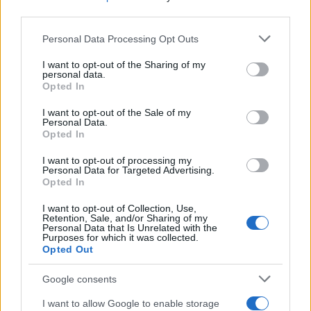
third parties.
emancipációjától. Baur remek jelenetekkel aknázza ki a
Please note that this website/app uses one or more Google
szöveg szituációs komikumát, kidomborítva a fiatalság
Personal Data Processing Opt Outs
services and may gather and store information including but
heves érzelmeit és indulatait.
not limited to your visit or usage behaviour. You may click to
I want to opt-out of the Sharing of my
personal data.
grant or deny consent to Google and its third-party tags to
Opted In
November 3-án Molière talán
use your data for below specified purposes in below Google
legfergetegesebb komédiája,
consent section.
Az
I want to opt-out of the Sale of my
Personal Data.
úrhatnám polgár
következik
Opted In
I want to opt-out of processing my
Christian Hecq rendezésében és parádés főszereplésével.
Personal Data for Targeted Advertising.
Opted In
A darabban az arisztokratává emelkedni vágyó polgár
karikatúráját láthatjuk. Jourdain úr az arisztokrácia passzióit
I want to opt-out of Collection, Use,
Retention, Sale, and/or Sharing of my
igyekszik megtanulni különféle botcsinálta oktatóktól,
Personal Data that Is Unrelated with the
Purposes for which it was collected.
remélve, hogy finom úriemberré válva bekerülhet a
Opted Out
legfelsőbb körökbe. A gúny a tetőfokára hág, amikor a
Google consents
ravasz inas bevezeti otthonába a „nagy méltóságú török
kérőt”, Jourdain urat pedig „mamamusivá” avatják. Az
I want to allow Google to enable storage