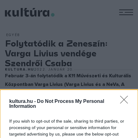
M
EGYÉB
Folytatódik a Zeneszín:
Varga Livius vendége
Szendrői Csaba
KULTURA.HU
2022. JANUÁR 20.
Február 3-án folytatódik a K11 Művészeti és Kulturális
Központban Varga Livius (Varga Livius és a NeVa, A
Kutya Vacsorája, Quimby) Zeneszín című sorozata,
kultura.hu -
Do Not Process My Personal
melynek vendége ezúttal Szendrői Csaba, az Elefánt
Information
frontembere lesz.
A rendszeresen jelentkező sorozatot 2020 októbere óta –
If you wish to opt-out of the sale, sharing to third parties, or
a lehetőségek mentén online vagy élő formában – tartották
processing of your personal or sensitive information for
targeted advertising by us, please use the below opt-out
meg. Az azóta eltelt időszakban Livius vendége volt többek