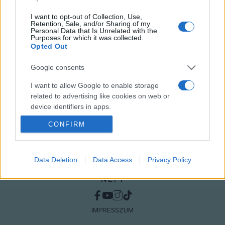
VARGA LIVIUS
ZENESZÍN
I want to opt-out of Collection, Use,
Retention, Sale, and/or Sharing of my
Personal Data that Is Unrelated with the
Purposes for which it was collected.
MEGOSZTÁS
Opted Out
Google consents
I want to allow Google to enable storage
related to advertising like cookies on web or
device identifiers in apps.
CONFIRM
I want to allow my user data to be sent to
Google for online advertising purposes.
I want to allow Google to send me
Data Deletion
Data Access
Privacy Policy
personalized advertising.
NÉPI
I want to allow Google to enable storage
related to analytics like cookies on web or
IMPRESSZUM
device identifiers in apps.