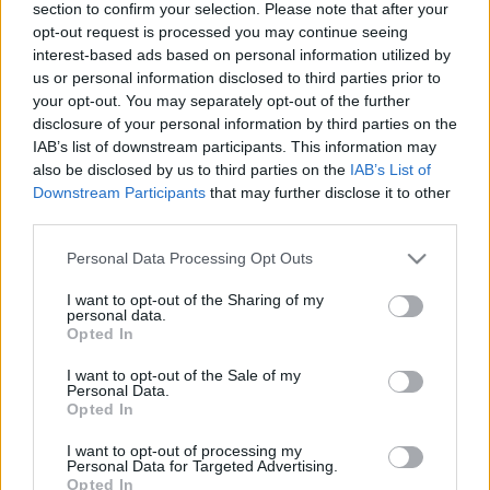
section to confirm your selection. Please note that after your
között Agócs Márton (Aurevoir.), Pásztor Anna és Szűcs
opt-out request is processed you may continue seeing
Krisztián (pl. Heaven Street Seven).
interest-based ads based on personal information utilized by
us or personal information disclosed to third parties prior to
your opt-out. You may separately opt-out of the further
A február 3-i
esemény
19 órakor kezdődik, melynek során
disclosure of your personal information by third parties on the
nemcsak az Elefánt dalszerzőjének életéről tudhatunk meg
IAB’s list of downstream participants. This information may
also be disclosed by us to third parties on the
IAB’s List of
többet, de Liviusszal közösen hangszert is ragadnak, hogy
Downstream Participants
that may further disclose it to other
eljátsszanak néhány, az életmű szempontjából fontos dalt a
third parties.
színpadon.
Please note that this website/app uses one or more Google
Personal Data Processing Opt Outs
services and may gather and store information including but
Nyitókép: Szendrői Csaba, az Elefánt zenekar frontembere.
not limited to your visit or usage behaviour. You may click to
I want to opt-out of the Sharing of my
personal data.
grant or deny consent to Google and its third-party tags to
Fotó: MTI/Sóki Tamás
Opted In
use your data for below specified purposes in below Google
consent section.
I want to opt-out of the Sale of my
Personal Data.
Opted In
I want to opt-out of processing my
Personal Data for Targeted Advertising.
BESZÉLGETÉS
PROGRAM
SOROZAT
SZENDRŐI CSABA
Opted In