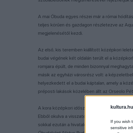
szobabelsőinek megismerésével fejezhetjük b
A mai Óbuda egyes részei már a római hódítások
teljes körűen és gazdagon részletezve az Aqu
megjelenésétől kezdi.
Az első, kis teremben kiállított középkori lel
budai végének két oldalán terült el a középko
romjaira épült, de minden bizonnyal meghagyta az
másik az egyházi városrész volt: a képzeletbel
helyezkedett el a budai káptalan, amely a közé
préposti lakások közelében állt az Orseolo Pét
kultura.hu
A kora középkori időszaknak a tatárjárás és a v
Ebből okulva a visszatérő második honalapító
If you wish 
sokkal ezután a hivatalos iratok a magaslatra é
sensitive in