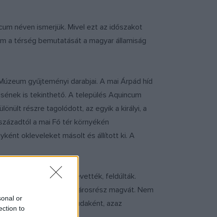
ncum néven ismerjük. Mivel ezt az időszakot
eum a térség bemutatását a magyar államiság
i Múzeum gyűjteményi darabjai. A mai Árpád híd
ősének is tekinthető. A település Aquincum
önült részre tagolódott, az egyik a királyi, a
 századtól a mai Fő tér környékén
ként okleveleket másolt és állított ki. A
t lovagvárat a tatárok bevették, feldúlták.
teremtve egy köré épülő városrész magvát. Nem
sonal or
 települést pedig, régi Budaként, azaz
ection to