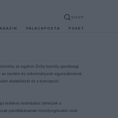
SHOP
AGAZIN
PALACKPOSTA
POKET
ntézmény az egykori Zichy kastély gazdasági
3-as területi és önkormányzati egyesülésének
pület átalakítását és a koncepció
jd érdekes kirándulást tehetünk a
rszak panellakásainak mosolyognivalón sivár