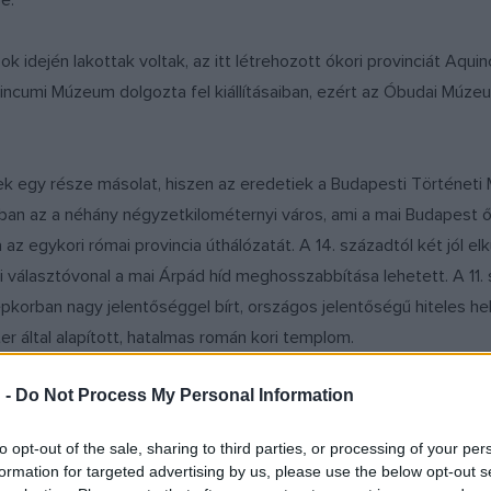
e.
 idején lakottak voltak, az itt létrehozott ókori provinciát Aqui
incumi Múzeum dolgozta fel kiállításaiban, ezért az Óbudai Múz
etek egy része másolat, hiszen az eredetiek a Budapesti Történet
rban az a néhány négyzetkilométernyi város, ami a mai Budapest 
 egykori római provincia úthálózatát. A 14. századtól két jól elkül
i választóvonal a mai Árpád híd meghosszabbítása lehetett. A 11.
pkorban nagy jelentőséggel bírt, országos jelentőségű hiteles hely
er által alapított, hatalmas román kori templom.
 -
Do Not Process My Personal Information
ele járó pusztítás vetett véget, az itt álló síkvidéki mintájú néme
, IV. Béla már a mai Várhegyen kezd várépítésbe, ezzel ott meg
to opt-out of the sale, sharing to third parties, or processing of your per
pült részt kezdik Budaként, a mai Árpád híd budai hídfőjénél lévő
formation for targeted advertising by us, please use the below opt-out s