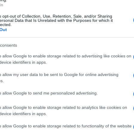
, ezért a 18. század elején a helyi földesurak, a Zichyk nagyarán
In
20 évig működött, ma is emblematikus épülete Óbudának. A kastélyo
o opt-out of Collection, Use, Retention, Sale, and/or Sharing
i Kiscelli Múzeum felépítése is. Sajnos a Zichy kastély eredeti bú
ersonal Data that Is Unrelated with the Purposes for which it
lected.
alig két évtizedig működött eredeti funkciójában, utána elárverez
Out
enységet folytattak benne, ami teljesen tönkretette az épület e
consents
 Óbudát is újratelepítik, elsősorban sváb és bajor betelepülőkk
o allow Google to enable storage related to advertising like cookies on
ó település szinte minden háza egyben kiskocsmaként is funkcion
evice identifiers in apps.
a kockás abrosz mellett zajló, egyszerű házias ételeknek és gyöngy
o allow my user data to be sent to Google for online advertising
l is jártak ide a családok kikapcsolódni, ahogy a híres dal is mond
s.
század közepén is német származású volt, de jelentős számban ke
to allow Google to send me personalized advertising.
ádármester hagyatékának, egykori szerszámainak, használati tárgya
o allow Google to enable storage related to analytics like cookies on
 az általa készített darabok azt is megmutatják, hogy a szőlőművel
evice identifiers in apps.
zt egy-egy témacsoport köré építette fel, ilyen a szőlőtermeszt
ódzó hajómalmok sokasága. Óbudát ekkor leginkább egy mezőváros
o allow Google to enable storage related to functionality of the website