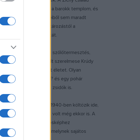
yú betelepítésbe kezdenek. A Zichy család
n kívül hozzájuk fűződik a barokk templom, és
toraiból és a falfestményeiből sem maradt
ték. Ezután a dohányraktározástól a
gykori gyönyörű állapotát.
el. Ők magukkal hozzák a szőlőtermesztés,
ált. Ennek a miliőnek volt szerelmese Krúdy
öző fröccsöknek szentelt életet. Olyan
ja: ?egy jó túrós csuszára? és egy pohár
rültek be ide rácok és zsidók is.
inak. Bár ő csak későn, 1940-ben költözik ide,
és, borkészítés jelentős volt még ekkor is. A
és, vagy az egykor a városképhez
hoz lehet hasonlítani, melynek sajátos