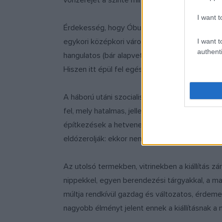
vonzerejét a szinte minden házban kialakított
I want t
Érdekesség, hogy Óbuda leépülését is egy jó s
egykori középkori városmagot, eltünteti a hír
I want t
authenti
hangulatos (bár alapvetően egészségtelen és 
Hiszen itt épül fel egész Európa legnagyobb e
A háború utáni szocialista rendszer felszámolta
fel, mely hatalmas, jellegtelen tömbházak végel
építkezések a hetvenes években történtek. A 
eldózerolják: ekkor nem csak az épületek tűnn
Az utolsó termekben, vitrinekben a kiállítás z
nippekkel, egyen berendezési tárgyakkal, a ma
múltja rendkívül gazdag és változatos, érdeme
nagyobb élményt jelent ennek a kiállításnak a