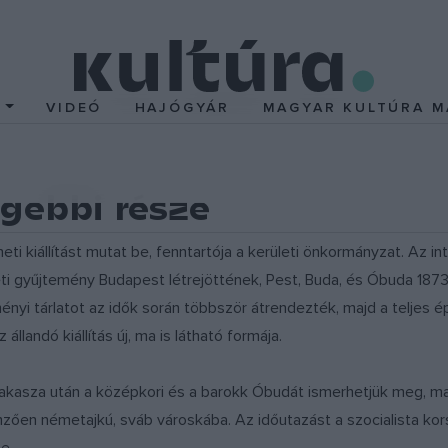
T
VIDEÓ
HAJÓGYÁR
MAGYAR KULTÚRA M
gebbi része
 kiállítást mutat be, fenntartója a kerületi önkormányzat. Az i
eti gyűjtemény Budapest létrejöttének, Pest, Buda, és Óbuda 187
nyi tárlatot az idők során többször átrendezték, majd a teljes é
llandó kiállítás új, ma is látható formája.
akasza után a középkori és a barokk Óbudát ismerhetjük meg, ma
emzően németajkú, sváb városkába. Az időutazást a szocialista ko