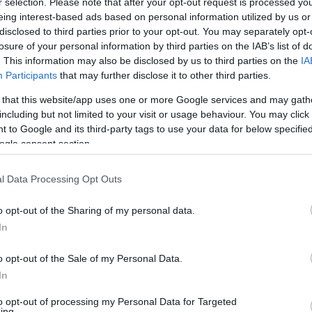
r selection. Please note that after your opt-out request is processed y
eing interest-based ads based on personal information utilized by us or
disclosed to third parties prior to your opt-out. You may separately opt-
Lajos édesanyjának, Piast Erzsébetnek ajándékozza az egyházi és 
losure of your personal information by third parties on the IAB’s list of
y új gótikus templomé is a korábbi román kori templom közvetle
. This information may also be disclosed by us to third parties on the
IA
Participants
that may further disclose it to other third parties.
, melynek kolostort építenek templommal.
 that this website/app uses one or more Google services and may gath
including but not limited to your visit or usage behaviour. You may click 
mi nem látható, hiszen a későbbi századokban a lakosság az előd
 to Google and its third-party tags to use your data for below specifi
az emlékek eltűnésének másik oka, hogy az itteni lakosság a kés
ogle consent section.
aló kőfaragványokat a Rudas fürdő falában, a Tabáni templomban, 
l Data Processing Opt Outs
o opt-out of the Sharing of my personal data.
 lakóház a középkori Óbuda legjelentősebb, ma is látható építész
In
érdmagasságig helyreállított egykori klarissza kolostor templomá
n térbeli beosztású lehetett az épület. A kiállítóterem padlózatá
o opt-out of the Sale of my Personal Data.
i, hiszen az építkezéshez használt anyagok élesen megkülönbözt
In
to opt-out of processing my Personal Data for Targeted
ing.