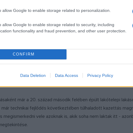
 kisvendéglők sokasága adja.
o allow Google to enable storage related to personalization.
zándékú fejlesztés okozza, hisz a 20. században megépült Árpád-
es piacokat, és megbontja azt az egységet, amely a várost népsz
o allow Google to enable storage related to security, including
cation functionality and fraud prevention, and other user protection.
komfortnélküli) földszintes házakban működő vendéglőknek a szo
gybefüggő lakótelepe, a Békásmegyeri lakótelep, vagy, ahogy min
CONFIRM
 a jellemzően kispolgárok és munkások által lakott Óbudát, és hel
áthatatlan soraiból áll. Az óbudai kísérleti lakótelep 1958-64 kö
földszintes szoba-konyhás vályogházakat, melyek mindvégig mag
Data Deletion
Data Access
Privacy Policy
ek el, de velük az a vonzó hangulat is, mely évszázadokon át jel
árásaként már a 20. század második felében épült lakótelepi laká
 már technikai fejlődés következtében túlhaladott kazettás magn
s megismerkedni vele azoknak is, akik soha nem laktak itt - azo
 megtekintése.