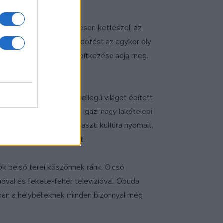
híd lesz az, amely teljesen kettészeli az
erűvé tette. A kegyelemdöfést az egykor oly
cialista időszak panelépítkezése adja meg.
denki hívta, a Békás.
yébe egy új, falanszterjellegű világot épített
zött már megépült, de az igazi nagy lakótelepi
ukban hordozták a paraszti kultúra nyomait,
lemezte ezt a mezővárost.
sok belső terei köszönnek ránk. Olcsó
óval és fekete-fehér televízióval. Óbuda
nban a helybélieknek minden bizonnyal még