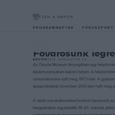
EZEN A NAPON
PROGRAMNAPTÁR
FÓKUSZPON
EGYÉB
Fővárosunk legré
ARCHÍV
2015. AUGUSZTUS 24.
Az Óbudai Múzeum lényegében egy helytörténeti
épületszárnyában kapott helyet. A helytörtén
centenáriumára nyílt meg, 1973-ban. A gyűjtemé
újragondolását követően 2012-ben nyílt meg az á
A tárlat macskakövekkel borított bevezető sz
hangulatában egyedülálló 19-20. századi, jell