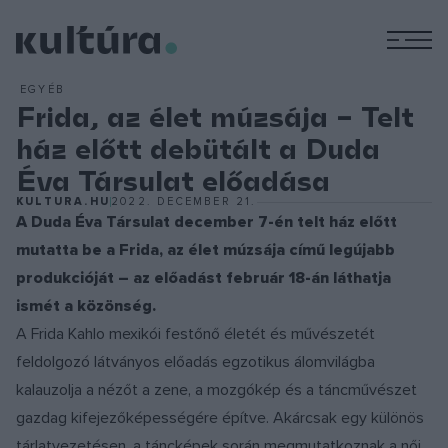
M
EGYÉB
Frida, az élet múzsája – Telt
ház előtt debütált a Duda
Éva Társulat előadása
KULTURA.HU
2022. DECEMBER 21.
A Duda Éva Társulat december 7-én telt ház előtt
mutatta be a Frida, az élet múzsája című legújabb
produkcióját – az előadást február 18-án láthatja
ismét a közönség.
A Frida Kahlo mexikói festőnő életét és művészetét
feldolgozó látványos előadás egzotikus álomvilágba
kalauzolja a nézőt a zene, a mozgókép és a táncművészet
gazdag kifejezőképességére építve. Akárcsak egy különös
tárlatvezetésen, a táncképek során megmutatkoznak a női