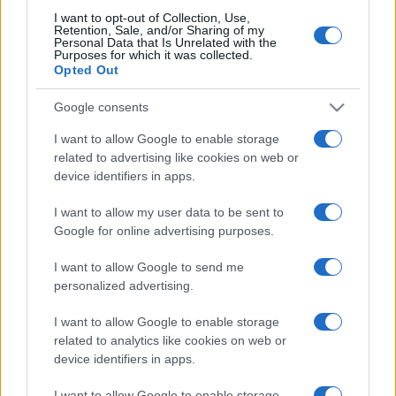
szellemi hagyatékához, életének legmeghatározóbb
I want to opt-out of Collection, Use,
fordulatait és olykor megrendítő festményeinek mágikus
Retention, Sale, and/or Sharing of my
Personal Data that Is Unrelated with the
erejét megőrizve öntse korszerű formába a szenvedéllyel
Purposes for which it was collected.
Opted Out
és végletekkel teli érzelmek hullámait.
Google consents
A Duda Éva Társulat égisze alatt 2017-ben már készült egy
I want to allow Google to enable storage
Frida
című zenésszínházi produkció a Budapesti
related to advertising like cookies on web or
device identifiers in apps.
Operettszínházzal együttműködésben. Most egy teljesen új,
táncra és látványra épülő előadást mutatnak be a Nemzeti
I want to allow my user data to be sent to
Táncszínházzal közösen, karneváli hangulatban, cirkuszi és
Google for online advertising purposes.
vizuális eszközökkel gazdagítva.
I want to allow Google to send me
personalized advertising.
Frida szerepében az olasz táncos, Eleonora Accalai látható
I want to allow Google to enable storage
– a társulat állandó tagja –, míg Diego Rivera szerepében
related to analytics like cookies on web or
Kováts Tibor balettművészt láthatja a magyar közönség
device identifiers in apps.
hosszú idő után újra színpadon. Kováts Tibor 1987-től a
I want to allow Google to enable storage