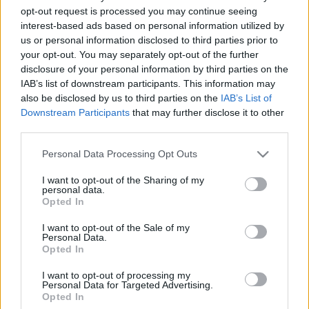
opt-out request is processed you may continue seeing
bátorságról, akár előremutató eszmékről vagy bámulatos
interest-based ads based on personal information utilized by
életerőről beszélünk.
us or personal information disclosed to third parties prior to
your opt-out. You may separately opt-out of the further
disclosure of your personal information by third parties on the
Olvasta már? Duda Éva itt mesélt nekünk a
IAB’s list of downstream participants. This information may
produkcióról.
also be disclosed by us to third parties on the
IAB’s List of
Downstream Participants
that may further disclose it to other
third parties.
Frida Kahlo ismert és népszerű művész
Magyarországon is, így az előadás
Please note that this website/app uses one or more Google
Personal Data Processing Opt Outs
lehetőséget ad, hogy újabb
services and may gather and store information including but
nézőpontokat kapjunk életének és
not limited to your visit or usage behaviour. You may click to
I want to opt-out of the Sharing of my
personal data.
grant or deny consent to Google and its third-party tags to
művészetének megértéséhez.
Opted In
use your data for below specified purposes in below Google
consent section.
I want to opt-out of the Sale of my
Ez a nagyszabású produkció lehetővé teszi, hogy
Personal Data.
Opted In
elmélyedjünk művészetének és hazájának, Mexikónak
meglepetésekkel teli látvány- és hangulatvilágában. A Duda
I want to opt-out of processing my
Personal Data for Targeted Advertising.
Éva Társulat célja, hogy méltón nyúljon egy nagy művész
Opted In