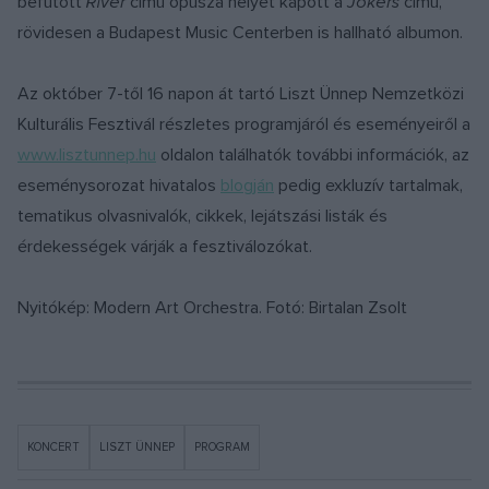
befutott
River
című opusza helyet kapott a
Jokers
című,
rövidesen a Budapest Music Centerben is hallható albumon.
Az október 7-től 16 napon át tartó Liszt Ünnep Nemzetközi
Kulturális Fesztivál részletes programjáról és eseményeiről a
www.lisztunnep.hu
oldalon találhatók további információk, az
eseménysorozat hivatalos
blogján
pedig exkluzív tartalmak,
tematikus olvasnivalók, cikkek, lejátszási listák és
érdekességek várják a fesztiválozókat.
Nyitókép: Modern Art Orchestra. Fotó: Birtalan Zsolt
KONCERT
LISZT ÜNNEP
PROGRAM