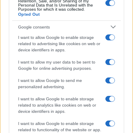
amerikai szaxofonos, zenekarvezető és zeneszerző, Ravi
Retention, Sale, and/or Sharing of my
Personal Data that Is Unrelated with the
Coltrane, aki – noha vezeték- és keresztnevét is világhírű
Purposes for which it was collected.
Opted Out
muzsikusok után kapta –egyéni hangjával és
megkérdőjelezhetetlen tehetségével írta be magát a
Google consents
modern jazztörténetbe. Ez alkalommal egy meglehetősen
I want to allow Google to enable storage
személyes műsorral készül: nem saját szerzeményeit hozza
related to advertising like cookies on web or
el a közönségnek, hanem pályafutása során először szülei,
device identifiers in apps.
John és Alice Coltrane emléke és feledhetetlen zenei
I want to allow my user data to be sent to
öröksége előtt tiszteleg egy egész estés műsorral három
Google for online advertising purposes.
kiváló muzsikustársa, a szintén zenészcsaládból származó
I want to allow Google to send me
nagybőgős, Rashaan Carter, a virtuóz izraeli zongorista, Gadi
personalized advertising.
Lehavi és az észak-kaliforniai jazzdobos, Elé Howell
I want to allow Google to enable storage
közreműködésével.
related to analytics like cookies on web or
device identifiers in apps.
A Liszt-díjas
Oláh Kálmán rendszeresen bizonyítja
I want to allow Google to enable storage
koncertjein,hogy a jazz és a klasszikus zene közötti átjárás
related to functionality of the website or app.