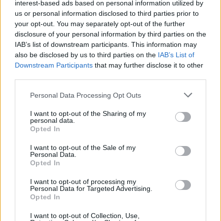
közönséget.
interest-based ads based on personal information utilized by
us or personal information disclosed to third parties prior to
your opt-out. You may separately opt-out of the further
A Jazzical Trio a világhírű szopránnal, Miklósa Erikával készül
disclosure of your personal information by third parties on the
rendhagyó dalprogramra: bár műsoruk gerincét
IAB’s list of downstream participants. This information may
also be disclosed by us to third parties on the
IAB’s List of
megkerülhetetlen magyar zeneszerzőink – Liszt, Kodály,
Downstream Participants
that may further disclose it to other
Bartók – népdalfeldolgozásai és a négyszeres Oscar-díjas
third parties.
német–amerikai komponista, André Previn szerzeményei
Please note that this website/app uses one or more Google
Personal Data Processing Opt Outs
alkotják, a bostoni Berklee Schoolban végzett
services and may gather and store information including but
zongoraművész, Káel Norbert átiratában a dalok a jazz
not limited to your visit or usage behaviour. You may click to
I want to opt-out of the Sharing of my
personal data.
grant or deny consent to Google and its third-party tags to
hangzásvilágával megfűszerezve, eddig sosem hallott
Opted In
use your data for below specified purposes in below Google
formában születnek újjá. A trió állandó tagjai, Oláh Péter
consent section.
I want to opt-out of the Sale of my
nagybőgős és Lakatos „Pecek” András dobos mellett
Personal Data.
Opted In
Kovács Miron csellóművészt is a színpadon köszönthetik
majd a fesztivál látogatói.
I want to opt-out of processing my
Personal Data for Targeted Advertising.
Opted In
A Bartók Béla Nemzeti Hangversenyteremben lép fel a jeles
I want to opt-out of Collection, Use,