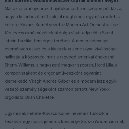
élet kurrens előadóművészei kaptak kiemelt helyet.
Már az eseménysorozat nyitókoncertje is szépen példázza,
hogy a különböző műfajok jól megférnek egymás mellett: a
Fekete-Kovács Kornél vezette Modern Art Orchestra Liszt
Via crucis
című művének átdolgozását adja elő a Szent
István-bazilika fenséges terében. A nem mindennapi
eseményen a jazz és a klasszikus zene olyan kiválóságait
hallhatja a közönség, mint a ragyogó amerikai énekesnő,
Sherry Williams, a nagyszerű magyar szoprán, Horti Lilla, a
komponistaként és orgonaművészként egyaránt
kiemelkedő Virágh András Gábor és a modern jazz egyik
vezető személyiségeként számon tartott New York-i
orgonista, Brian Charette.
Ugyancsak Fekete-Kovács Kornél nevéhez fűződik a
fesztivál egy másik jelentős koncertje
Senza Nome
címmel,