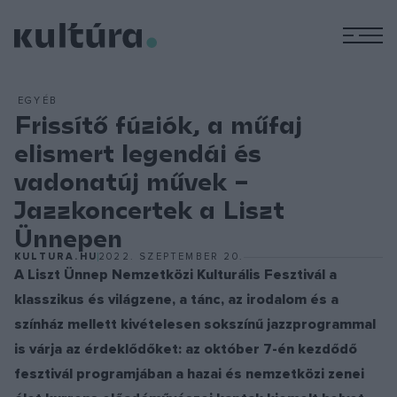
M
EGYÉB
Frissítő fúziók, a műfaj
elismert legendái és
vadonatúj művek –
Jazzkoncertek a Liszt
Ünnepen
KULTURA.HU
2022. SZEPTEMBER 20.
A Liszt Ünnep Nemzetközi Kulturális Fesztivál a
klasszikus és világzene, a tánc, az irodalom és a
színház mellett kivételesen sokszínű jazzprogrammal
is várja az érdeklődőket: az október 7-én kezdődő
fesztivál programjában a hazai és nemzetközi zenei