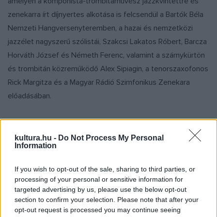
amelyen a komponista-trombitaművész jazzkvintettre és
zenekarra írt díjnyertes alkotása is felcsendül a Bartók Béla
Nemzeti Hangversenyteremben, a hazai és nemzetközi
jazzélet nagyszerű szólistái, Szakcsi Lakatos Róbert, Barcza
Horváth József és Németh Ferenc, valamint a szárnykürtön
és trombitán közreműködő Alex Sipiagin, a tenorszaxofonos
Rick Margitza és a Magyar Rádió Szimfonikus Zenekara
előadásában.
A fesztivál unikális fúziós produkcióinak sorát gazdagítja a
flamand–szintó Tcha Limberger és ifj. Sárközi Lajos
kultura.hu -
Do Not Process My Personal
Information
koncertje a Magyar Zene Házában, amely a tradicionális
cigányzene és az autentikus népzene irányából közelít
If you wish to opt-out of the sale, sharing to third parties, or
Django Reinhardt világához. A fellépők nem kevesebbre
processing of your personal or sensitive information for
targeted advertising by us, please use the below opt-out
vállalkoznak, mint hogy a kalotaszegi muzsika és a
section to confirm your selection. Please note that after your
manouche jazz közös univerzumába kalauzolják a
opt-out request is processed you may continue seeing