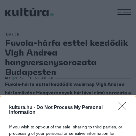
M
EGYÉB
Fuvola-hárfa esttel kezdődik
Vigh Andrea
hangversenysorozata
Budapesten
MTI
2022. FEBRUÁR 28.
Fuvola-hárfa esttel kezdődik vasárnap Vigh Andrea
hárfaművész Hangversenyek hárfával című sorozata a
budapesti Festetics Palotában.
kultura.hu -
Do Not Process My Personal
Az első hangversenyen Drahos Béla fuvolaművésszel lép fel
Information
Vigh Andrea, a műsorban többek között Bach, Mozart,
Paganini, Debussy és Ravel művei szólalnak meg.
If you wish to opt-out of the sale, sharing to third parties, or
processing of your personal or sensitive information for