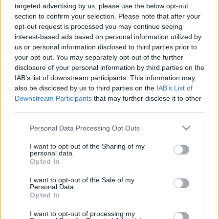
targeted advertising by us, please use the below opt-out
A koncert délelőttjén, 11 órakor a fuvolával ismerkedhetnek
section to confirm your selection. Please note that after your
meg a gyerekek és kísérőik a
Hangszerek Világa
opt-out request is processed you may continue seeing
interest-based ads based on personal information utilized by
elnevezésű sorozaton. A délelőtti koncertre a belépés
us or personal information disclosed to third parties prior to
díjtalan, de regisztrálni kell az
mvmkoncertek@gmail.com
e-
your opt-out. You may separately opt-out of the further
mail-címen, amelyen a sorozatra bérletek is rendelhetők.
disclosure of your personal information by third parties on the
IAB’s list of downstream participants. This information may
also be disclosed by us to third parties on the
IAB’s List of
A sorozat április 24-én kéthárfás esttel folytatódik Farkas
Downstream Participants
that may further disclose it to other
Mira közreműködésével, majd május 15-én Kertesi Ingriddel
third parties.
ének-hárfa koncerttel zárul.
Please note that this website/app uses one or more Google
Personal Data Processing Opt Outs
services and may gather and store information including but
not limited to your visit or usage behaviour. You may click to
I want to opt-out of the Sharing of my
A 3 hangversenyből álló sorozatot az MVM Koncertek
personal data.
grant or deny consent to Google and its third-party tags to
Opted In
részeként hallhatja a közönség a Festetics Palota
use your data for below specified purposes in below Google
Tükörtermében.
consent section.
I want to opt-out of the Sale of my
Personal Data.
Opted In
Nyitókép fotó: Felvégi Andrea
I want to opt-out of processing my