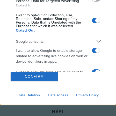
Personal Data for Targeted Advertising.
Opted In
I want to opt-out of Collection, Use,
Retention, Sale, and/or Sharing of my
Personal Data that Is Unrelated with the
FESTETICS PALOTA
PROGRAM
VIGH ANDREA
Purposes for which it was collected.
Opted Out
MEGOSZTÁS
Google consents
I want to allow Google to enable storage
related to advertising like cookies on web or
device identifiers in apps.
I want to allow my user data to be sent to
CONFIRM
Google for online advertising purposes.
I want to allow Google to send me
personalized advertising.
Data Deletion
Data Access
Privacy Policy
I want to allow Google to enable storage
related to analytics like cookies on web or
NÉPI
device identifiers in apps.