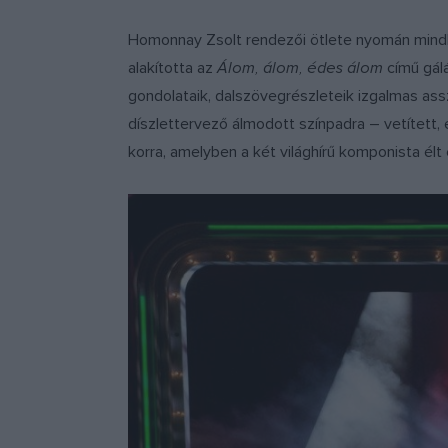
Homonnay Zsolt rendezői ötlete nyomán mindké
alakította az
Álom, álom, édes álom
című gálá
gondolataik, dalszövegrészleteik izgalmas assz
díszlettervező álmodott színpadra – vetített,
korra, amelyben a két világhírű komponista élt 