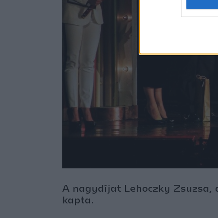
A nagydíjat Lehoczky Zsuzsa, a
kapta.