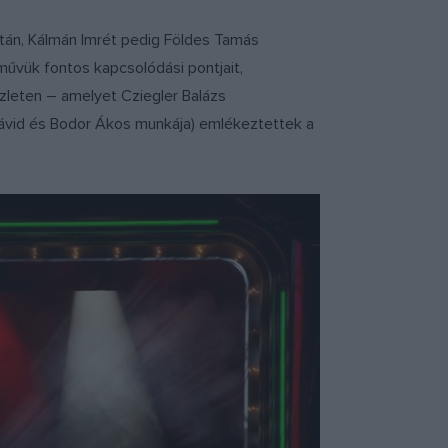
ltán, Kálmán Imrét pedig Földes Tamás
tművük fontos kapcsolódási pontjait,
szleten – amelyet Cziegler Balázs
 Dávid és Bodor Ákos munkája) emlékeztettek a