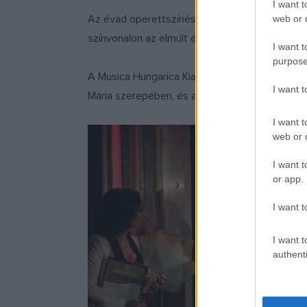
I want t
Az évad operettszínésze idén Homonnay Zsolt 
web or d
színvonalon az elmúlt évadban, ugyanakkor re
I want t
purpose
A Musica Hungarica Kiadó életműdíját Vásári 
I want 
Mária szerepében, és a közel harminc év alatt
I want t
web or d
I want t
or app.
I want t
I want t
authenti