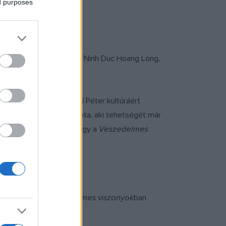
ed purposes
hai Attila, Homonnay Zsolt, Ninh Duc Hoang Long,
azgató vezényelte.
ó alapítója és dr. Hoppál Péter kultúráért
lbotot Kardffy Aisha kapta, aki tehetségét már
enda
Lene Kretzsche vagy a
Veszedelmes
a közönség, a
Veszedelmes viszonyok
ban