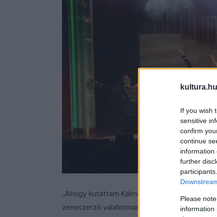
kultura.hu
If you wish 
sensitive in
confirm you
continue se
information 
further disc
participants
Downstream 
„Ahogy kutattam Kálmán Imre és Lehár Ferenc pá
Please note
zeneszerző valahonnan a mennyből vagy a para
information 