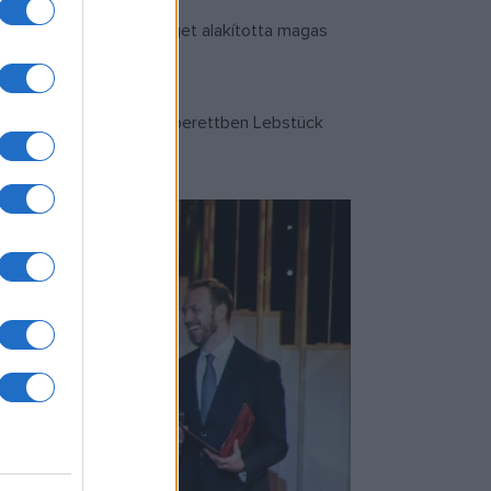
 vagy Szu-csong herceget alakította magas
an a
Mária főhadnagy
operettben Lebstück