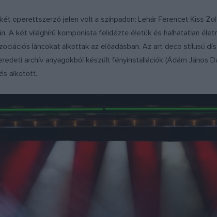
t operettszerző jelen volt a színpadon: Lehár Ferencet Kiss Zo
n. A két világhírű komponista felidézte életük és halhatatlan éle
ociációs láncokat alkottak az előadásban. Az art deco stílusú dí
 eredeti archív anyagokból készült fényinstallációk (Ádám János
és alkotott.