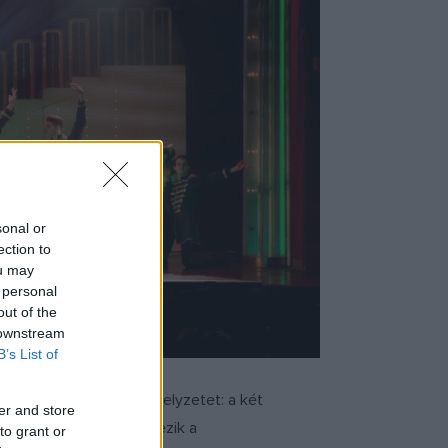
sonal or
ection to
ou may
 personal
out of the
 downstream
B’s List of
 Kitaláltam egy fiktív helyzetet: a két
er and store
ére, és eközben felfedezik a
to grant or