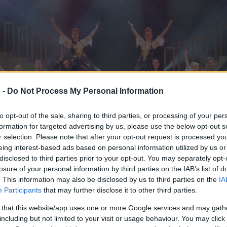
 -
Do Not Process My Personal Information
to opt-out of the sale, sharing to third parties, or processing of your per
formation for targeted advertising by us, please use the below opt-out s
r selection. Please note that after your opt-out request is processed y
eing interest-based ads based on personal information utilized by us or
disclosed to third parties prior to your opt-out. You may separately opt-
losure of your personal information by third parties on the IAB’s list of
. This information may also be disclosed by us to third parties on the
IA
Participants
that may further disclose it to other third parties.
lyáját, rájöttem, hogy sok közös pont, átfedés van az életükben.
 that this website/app uses one or more Google services and may gath
dicsomból visszatekint a magánéletére és a zeneszerzői karrierj
including but not limited to your visit or usage behaviour. You may click 