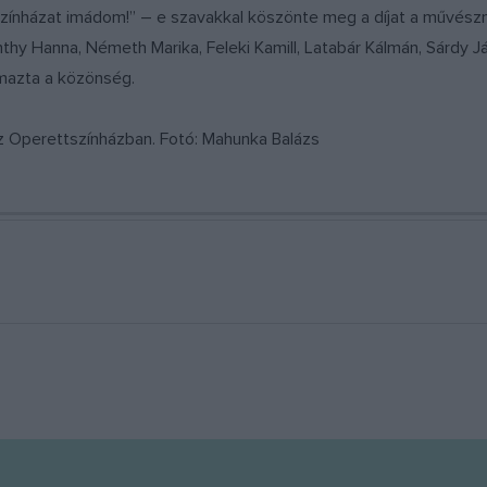
ínházat imádom!” – e szavakkal köszönte meg a díjat a művésznő,
thy Hanna, Németh Marika, Feleki Kamill, Latabár Kálmán, Sárdy J
lmazta a közönség.
z Operettszínházban. Fotó: Mahunka Balázs