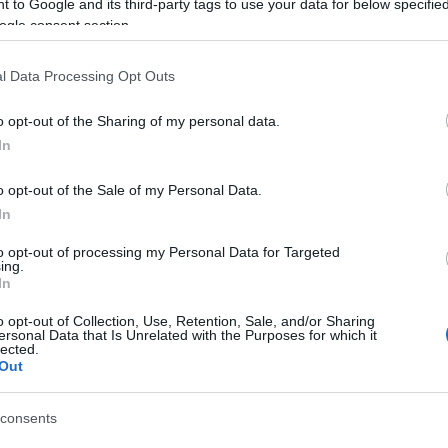
 to Google and its third-party tags to use your data for below specifi
 Zsolt.
ogle consent section.
ház szólistái,
l Data Processing Opt Outs
nikő, Lukács Anita, Szendy Szilvi, Széles Flóra, Dénes Viktor, Dol
o opt-out of the Sharing of my personal data.
nház Énekkara és Balettkara. A zenekart Pfeiffer Gyula főzeneig
In
o opt-out of the Sale of my Personal Data.
kat Kiss-B. Atilla főigazgató, Éliás Tibor, a Musica Hungarica Kiad
In
sodik felében. Az évad legígéretesebb ifjú művészének járó marsal
to opt-out of processing my Personal Data for Targeted
ay Georginája, a
Hegedűs a háztetőn
Hódelje,
A Pendragon leg
ing.
In
o opt-out of Collection, Use, Retention, Sale, and/or Sharing
olyák Lilla vehette át,
ersonal Data that Is Unrelated with the Purposes for which it
lected.
Out
rrisként, a
Nine – Kilenc
musicalben Claudia Nardiként láthatott 
consents
 a király
remek Saroltja is.