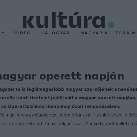
T
VIDEÓ
HAJÓGYÁR
MAGYAR KULTÚRA M
magyar operett napján
lágszerte is legkimagaslóbb magyar szerzőjének a nevéhez
erzők iránti tisztelet jeléül vált a magyar operett napjává
e az Operettszínház Homonnay Zsolt rendezésében.
álmán Imre az előadásban. „Nem értünk rá. Tizenkét évvel előrébb
te az új operetteteket. Annyi dolgunk volt. Annyi darabot kellett 