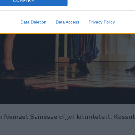
CONFIRM
Data Deletion
Data Access
Privacy Policy
 Nemzet Színésze díjjal kitüntetett, Kossu