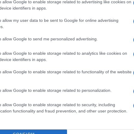
o allow Google to enable storage related to advertising like cookies on
lett, aki a
Marica grófnő
Taszilóját, Edvint a
Csárdáskirálynő
ben
evice identifiers in apps.
ndezőként is bemutatkozott több nagyszabású gálával.
o allow my user data to be sent to Google for online advertising
s.
Mónika kapta, aki 1987-ben debütált a Budapesti Operettszínházb
to allow Google to send me personalized advertising.
 szebbnél szebb szerepeket játszott.
o allow Google to enable storage related to analytics like cookies on
evice identifiers in apps.
o allow Google to enable storage related to functionality of the website
o allow Google to enable storage related to personalization.
o allow Google to enable storage related to security, including
cation functionality and fraud prevention, and other user protection.