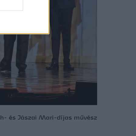
th- és Jászai Mari-díjas művész