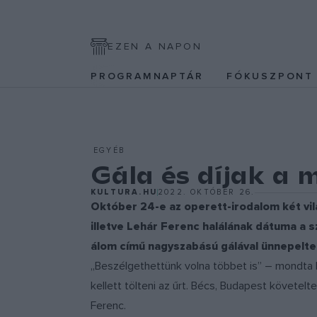
EZEN A NAPON
PROGRAMNAPTÁR
FÓKUSZPON
EGYÉB
Gála és díjak a 
KULTURA.HU
2022. OKTÓBER 26.
Október 24-e az operett-irodalom két vi
illetve Lehár Ferenc halálának dátuma a sz
álom című nagyszabású gálával ünnepelt
„Beszélgethettünk volna többet is” – mondta K
kellett tölteni az űrt. Bécs, Budapest követel
Ferenc.