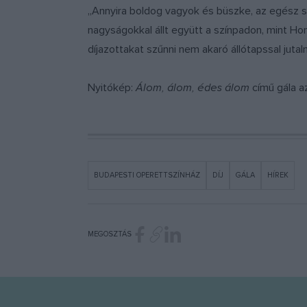
„Annyira boldog vagyok és büszke, az egész sz
nagyságokkal állt együtt a színpadon, mint Hon
díjazottakat szűnni nem akaró állótapssal juta
Nyitókép:
Álom, álom, édes álom
című gála a
BUDAPESTI OPERETTSZÍNHÁZ
DÍJ
GÁLA
HÍREK
MEGOSZTÁS