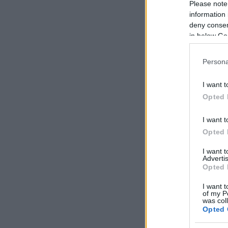
Please note
information 
deny consent
in below Go
Persona
I want t
Opted 
I want t
Opted 
I want 
Advertis
Opted 
I want t
of my P
was col
Opted 