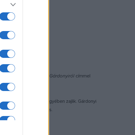
a jövőm – Gárdonyitól, Gárdonyiról
címmel
ltúra és a tudomány jegyében zajlik. Gárdonyi
nepséget szervez a város.
Szimfonikus Zenekar.