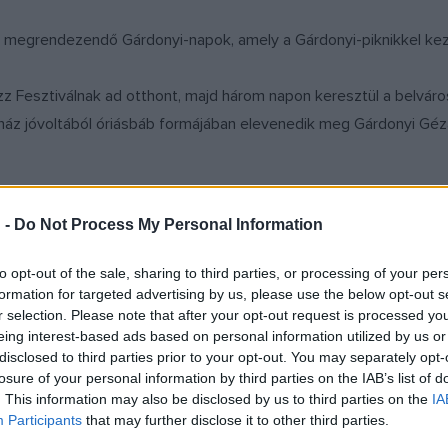
megrendezendő Gárdonyi-napok, amely a Gárdonyi-piknikkel kezdő
z Fesztiválnak ad otthont, majd három napon keresztül a belváros
nház jóvoltából óriásbáb formájában elevenedik meg Gárdonyi Géza
tt Szabó Balázs Bandája, Hobo, Roy és Ádám, Varga Livius és NeV
 -
Do Not Process My Personal Information
z író szellemiségét megidézve játékos foglalkozások, arcfestés,
zat. A Gárdonyi-napokat az egri vár legjelentősebb eseménye, a
to opt-out of the sale, sharing to third parties, or processing of your per
formation for targeted advertising by us, please use the below opt-out s
r selection. Please note that after your opt-out request is processed y
eing interest-based ads based on personal information utilized by us or
disclosed to third parties prior to your opt-out. You may separately opt-
losure of your personal information by third parties on the IAB’s list of
. This information may also be disclosed by us to third parties on the
IA
Participants
that may further disclose it to other third parties.