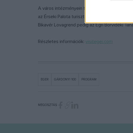
A város intézményein túl az Egri Főegyházmeg
az Érseki Palota turisztikai látogatóközpon
Bikavér Lovagrend pedig az Egri Borvidéki Ta
Részletes információk:
visiteger.com
EGER
GÁRDONYI 100
PROGRAM
MEGOSZTÁS