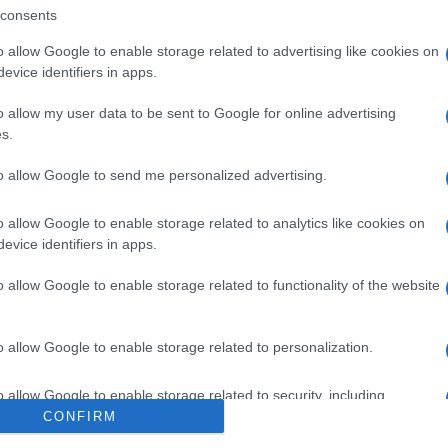
consents
o allow Google to enable storage related to advertising like cookies on
evice identifiers in apps.
o allow my user data to be sent to Google for online advertising
s.
to allow Google to send me personalized advertising.
o allow Google to enable storage related to analytics like cookies on
evice identifiers in apps.
sának az egri vár udvara ad otthont augusztus 10-én.
A múltban 
eműködik Gryllus Dorka és Simon Kornél.
o allow Google to enable storage related to functionality of the website
 eleme az október 30. köré szerveződő Gárdonyi-ünnep, mely a ku
o allow Google to enable storage related to personalization.
szakban szakmai konferenciát, koszorúzási, emléktáblaavató ün
o allow Google to enable storage related to security, including
cation functionality and fraud prevention, and other user protection.
CONFIRM
ban Gárdonyi-esten adnak műsort a színház művészei és az Egri 