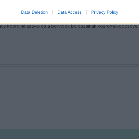
ye és az Eszterházy Károly Katolikus Egyetem is készül az emlék
Data Deletion
Data Access
Privacy Policy
tjában, záró rendezvényként novemberben az egyetemen rendeznek
nács koordinálásával és a borvidék borászainak közreműködésével