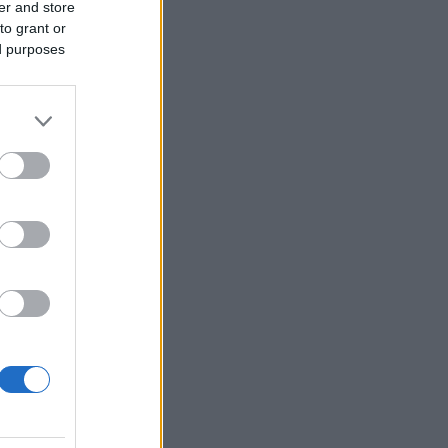
er and store
to grant or
ed purposes