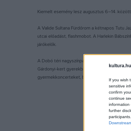
Kiemelt esemény lesz augusztus 6–14. között 
A Valide Sultana Fürdőrom a kétnapos Tutu Jaz
utcai előadást, flashmobot. A Harlekin Bábszí
járókelők.
A Dobó téri nagyszínpadon fellép többek közö
kultura.hu
Gárdonyi-kert gyerekbirodalommá válik, ahol a
gyermekkoncerteket, bábelőadásokat és tánchá
If you wish 
sensitive in
confirm you
continue se
information 
further disc
participants
Downstream 