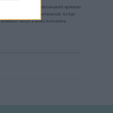
évre. Nyitó szakmai rendezvényként áprilisban
 tudományos szakmai konferenciát. Az Egri
 emlékbort készít a neves évfordulóra.