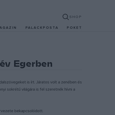
SHOP
AGAZIN
PALACKPOSTA
POKET
év Egerben
dalszövegeket is írt. Járatos volt a zenében és
sokrétű világára is fel szeretnék hívni a
ervezete bekapcsolódott.