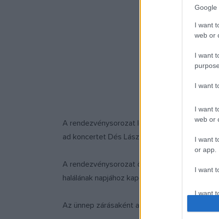
Google 
I want t
web or d
I want t
purpose
I want 
I want t
web or d
A rendezvénysorozat legkülönlegesebb előadá
ad koncertet Dés László és zenésztársai, közr
I want t
or app.
A rendezvénysorozat őszi blokkjának központi
I want t
halálának napjához kapcsolódóan ebben az idő
I want t
authenti
Az ünnep zárásaként a Gárdonyi Géza Színház