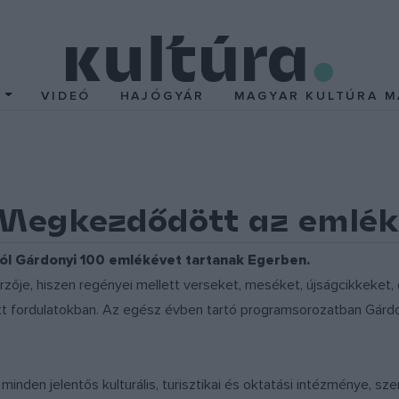
T
VIDEÓ
HAJÓGYÁR
MAGYAR KULTÚRA M
Megkezdődött az emlék
ából Gárdonyi 100 emlékévet tartanak Egerben.
zője, hiszen regényei mellett verseket, meséket, újságcikkeket, 
fordulatokban. Az egész évben tartó programsorozatban Gárdonyi 
den jelentős kulturális, turisztikai és oktatási intézménye, sz