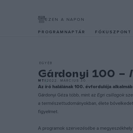
EZEN A NAPON
PROGRAMNAPTÁR
FÓKUSZPON
EGYÉB
Gárdonyi 100 – 
MTI
2022. MÁRCIUS 30.
Az író halálának 100. évfordulója alkalm
Gárdonyi Géza több, mint az
Egri csillagok
szer
a természettudományokban, élete bővelkedett 
figyelmet.
A programok szervezésébe a megyeszékhely min