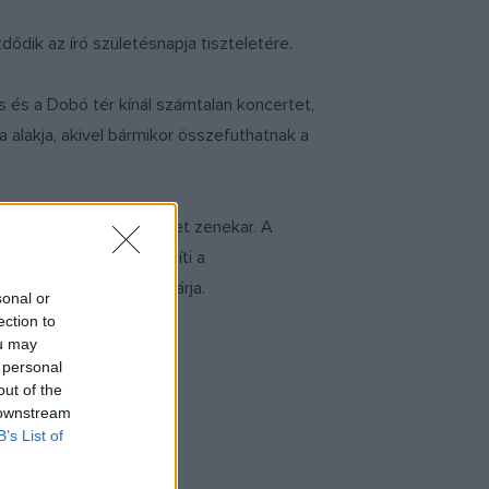
dik az író születésnapja tiszteletére.
 és a Dobó tér kínál számtalan koncertet,
 alakja, akivel bármikor összefuthatnak a
a, valamint a Kávészünet zenekar. A
 kézművesműhely színesíti a
 Végvári Vigasságok zárja.
sonal or
ection to
ou may
 personal
out of the
 downstream
B’s List of