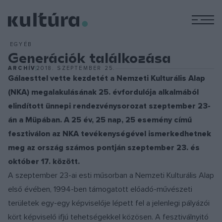
M
EGYÉB
Generációk találkozása
ARCHÍV
2018. SZEPTEMBER 25.
Gálaesttel vette kezdetét a Nemzeti Kulturális Alap
(NKA) megalakulásának 25. évfordulója alkalmából
elindított ünnepi rendezvénysorozat szeptember 23-
án a Müpában. A 25 év, 25 nap, 25 esemény című
fesztiválon az NKA tevékenységével ismerkedhetnek
meg az ország számos pontján szeptember 23. és
október 17. között.
A szeptember 23-ai esti műsorban a Nemzeti Kulturális Alap
első évében, 1994-ben támogatott előadó-művészeti
területek egy-egy képviselője lépett fel a jelenlegi pályázói
kört képviselő ifjú tehetségekkel közösen. A fesztiválnyitó