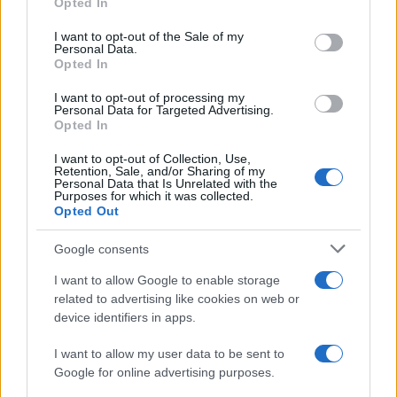
Opted In
use your data for below specified purposes in below Google
consent section.
I want to opt-out of the Sale of my
A szeptember 23. és október 17. között zajló ünnepi
Personal Data.
fesztiválon az NKA valamennyi kollégiuma önálló
Opted In
programmal ünnepel, amelyek Budapest mellett az ország
I want to opt-out of processing my
Personal Data for Targeted Advertising.
különböző kis- és nagyvárosaiban valósulnak meg, de több
Opted In
eseménynek is határon túli település ad otthont. A
I want to opt-out of Collection, Use,
programsorozat – mely a Családok évéhez szintén
Retention, Sale, and/or Sharing of my
Personal Data that Is Unrelated with the
kapcsolódik – célja, hogy minél szélesebb körben
Purposes for which it was collected.
Opted Out
bemutassa az NKA tevékenységét és eredményeit,
valamint a kulturális élet azon területeit, ahol az Alap
Google consents
működésének köszönhetően maradandó értékek,
I want to allow Google to enable storage
alkotások, művek születhettek és születnek ma is.
related to advertising like cookies on web or
device identifiers in apps.
I want to allow my user data to be sent to
Google for online advertising purposes.
A jubileumi programsorozat keretében a Liszt Ferenc