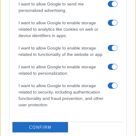
I want to allow Google to send me
Kamarazenekar a Pesti Vigadóban ad koncertet, a Puskin
personalized advertising.
mozi pedig a huszonöt filmet felvonultató 5x5 fesztiválnak
ad otthont. Háromórás show keretében az elmúlt huszonöt
I want to allow Google to enable storage
related to analytics like cookies on web or
év slágereit idézi fel a Papp László Budapest Sportarénában
device identifiers in apps.
huszonöt fellépő: többek között Nagy Feró, Péterfy Bori és
a The Biebers. A Millenárison egész napos Táncparkot
I want to allow Google to enable storage
related to functionality of the website or app.
tartanak, Kecskeméten pedig ötnapos bábfesztivállal várják
a közönséget. A Petőfi Irodalmi Múzeum
25 a négyzeten
I want to allow Google to enable storage
címmel meghirdetett zenés irodalmi estnek ad otthont.
related to personalization.
Kaposváron az elmúlt huszonöt év fotóművészeti értékeiből
I want to allow Google to enable storage
nyílik kiállítás, az Aggteleki Nemzeti Parkban minifesztivált
related to security, including authentication
tartanak barlangtúrával és interaktív minielőadásokkal. A
functionality and fraud prevention, and other
user protection.
fesztivált „közös születésnap”, azaz a 25. évüket ebben az
évadban betöltő művészek gálaestje zárja a Várkert
Bazárban.
CONFIRM