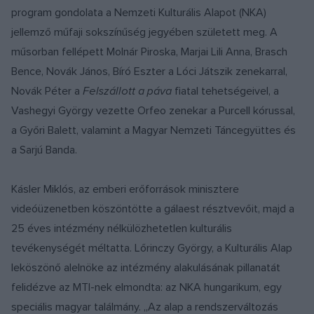
program gondolata a Nemzeti Kulturális Alapot (NKA)
jellemző műfaji sokszínűség jegyében született meg. A
műsorban fellépett Molnár Piroska, Marjai Lili Anna, Brasch
Bence, Novák János, Bíró Eszter a Lóci Játszik zenekarral,
Novák Péter a
Felszállott a páva
fiatal tehetségeivel, a
Vashegyi György vezette Orfeo zenekar a Purcell kórussal,
a Győri Balett, valamint a Magyar Nemzeti Táncegyüttes és
a Sarjú Banda.
Kásler Miklós, az emberi erőforrások minisztere
videóüzenetben köszöntötte a gálaest résztvevőit, majd a
25 éves intézmény nélkülözhetetlen kulturális
tevékenységét méltatta. Lőrinczy György, a Kulturális Alap
leköszönő alelnöke az intézmény alakulásának pillanatát
felidézve az MTI-nek elmondta: az NKA hungarikum, egy
speciális magyar találmány. „Az alap a rendszerváltozás