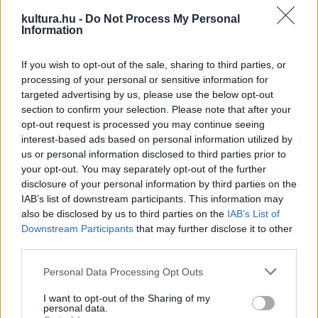
kiemelte, hogy bár a kulturális-művészeti területen gyakran
kultura.hu -
Do Not Process My Personal
Information
volt, hogy kormányok, vagy kultúrpolitikák, vagy művészek
között vita volt, de a Nemzeti Kulturális Alap egy olyan 25
If you wish to opt-out of the sale, sharing to third parties, or
éves történettel bír, amely mögött alapvetően mindig
processing of your personal or sensitive information for
szakmai konszenzus volt. „Az egész rendszer, ahogy föl van
targeted advertising by us, please use the below opt-out
section to confirm your selection. Please note that after your
építve, az egy fontos és működőképes kultúrafinanszírozó
opt-out request is processed you may continue seeing
szervezet” – fogalmazott az alelnök.
interest-based ads based on personal information utilized by
us or personal information disclosed to third parties prior to
your opt-out. You may separately opt-out of the further
disclosure of your personal information by third parties on the
IAB’s list of downstream participants. This information may
A gálaesttel megkezdődött és egészen október 17-
also be disclosed by us to third parties on the
IAB’s List of
Downstream Participants
that may further disclose it to other
éig tartó
25 év, 25 nap, 25 esemény
című fesztiválon
third parties.
az NKA szerteágazó tevékenységével
Please note that this website/app uses one or more Google
ismerkedhetnek meg az érdeklődők.
Personal Data Processing Opt Outs
services and may gather and store information including but
not limited to your visit or usage behaviour. You may click to
I want to opt-out of the Sharing of my
personal data.
grant or deny consent to Google and its third-party tags to