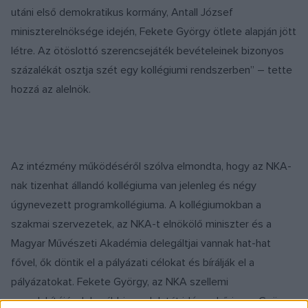
utáni első demokratikus kormány, Antall József
miniszterelnöksége idején, Fekete György ötlete alapján jött
létre. Az ötöslottó szerencsejáték bevételeinek bizonyos
százalékát osztja szét egy kollégiumi rendszerben” – tette
hozzá az alelnök.
Az intézmény működéséről szólva elmondta, hogy az NKA-
nak tizenhat állandó kollégiuma van jelenleg és négy
úgynevezett programkollégiuma. A kollégiumokban a
szakmai szervezetek, az NKA-t elnökölő miniszter és a
Magyar Művészeti Akadémia delegáltjai vannak hat-hat
fővel, ők döntik el a pályázati célokat és bírálják el a
pályázatokat. Fekete György, az NKA szellemi
megalakítójának korábbi gondolatát idézve Lőrinczy György