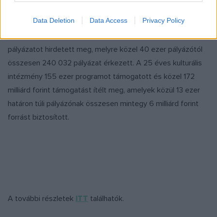
Data Deletion
Data Access
Privacy Policy
Az elmúlt negyedszázad során az NKA több mint 2200
pályázatot hirdetett meg, melyre közel 40 ezer pályázótól
összesen 240 032 pályázat érkezett. A 25 éves kulturális
intézmény 155 ezer programot támogatott és közel 172
milliárd forint támogatást ítélt meg, amelyek közül 13 ezer
határon túli pályázónak összesen mintegy 6 milliárd forint
forrást biztosított.
A további részletek
ITT
találhatók.