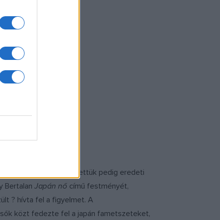
i figyelhetők meg, mellettük pedig eredeti
ly Bertalan
Japán nő
című festményét,
t ? hívta fel a figyelmet. A
elsők közt fedezte fel a japán fametszeteket,