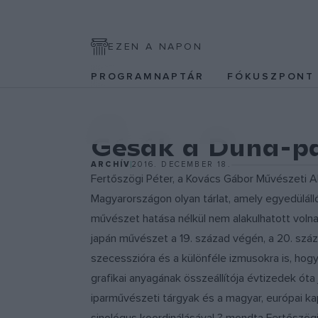
EZEN A NAPON
PROGRAMNAPTÁR
FÓKUSZPON
EGYÉB
Gésák a Duna-p
ARCHÍV
2016. DECEMBER 18.
Fertőszögi Péter, a Kovács Gábor Művészeti Al
Magyarországon olyan tárlat, amely egyedülálló
művészet hatása nélkül nem alakulhatott volna
japán művészet a 19. század végén, a 20. száza
szecesszióra és a különféle izmusokra is, hogy
grafikai anyagának összeállítója évtizedek óta
iparművészeti tárgyak és a magyar, európai kap