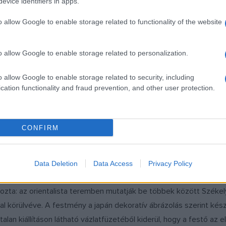
evice identifiers in apps.
o allow Google to enable storage related to functionality of the website
o allow Google to enable storage related to personalization.
o allow Google to enable storage related to security, including
cation functionality and fraud prevention, and other user protection.
Kallos Bea
CONFIRM
Data Deletion
Data Access
Privacy Policy
műtárgyakon ugyancsak a kínai és a japán kerámiaművészet hatása
lyozta: az orientalista teremben mutatják be többek között Széke
l körülvéve. A festmény a japán dekoratív ábrázolás szerint készül
an kiállításon látható vázlatfüzetéből kiderül, hogy a festő az 