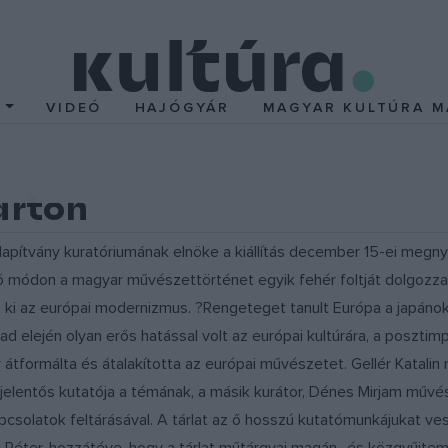
T
VIDEÓ
HAJÓGYÁR
MAGYAR KULTÚRA M
arton
apítvány kuratóriumának elnöke a kiállítás december 15-ei megnyi
 módon a magyar művészettörténet egyik fehér foltját dolgozza fe
 ki az európai modernizmus. ?Rengeteget tanult Európa a japánoktó
d elején olyan erős hatással volt az európai kultúrára, a poszti
 átformálta és átalakította az európai művészetet. Gellér Katalin 
 jelentős kutatója a témának, a másik kurátor, Dénes Mirjam művés
csolatok feltárásával. A tárlat az ő hosszú kutatómunkájukat vesz