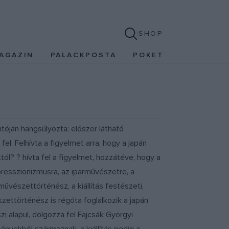
SHOP
AGAZIN
PALACKPOSTA
POKET
tóján hangsúlyozta: először látható
l. Felhívta a figyelmet arra, hogy a japán
l? ? hívta fel a figyelmet, hozzátéve, hogy a
mpresszionizmusra, az iparművészetre, a
művészettörténész, a kiállítás festészeti,
zettörténész is régóta foglalkozik a japán
i alapul, dolgozza fel Fajcsák Györgyi