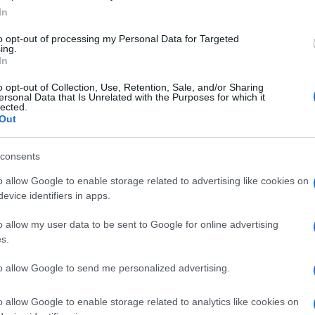
lsó harmadától a századfordulóig, az alsó szinten a századforduló
In
ttörténész rámutatott, hogy a japonizmus fogalma 1872-ben szü
to opt-out of processing my Personal Data for Targeted
ést jelenti, és a sokrétű fogalomba beletartozik a japán művészet
ing.
állítva kommunikációba lépnek egymással ? hangsúlyozta, hozzát
In
 alkotásai láthatóak. Tornai 1905-ben utazott Indiába és Japánba
o opt-out of Collection, Use, Retention, Sale, and/or Sharing
ersonal Data that Is Unrelated with the Purposes for which it
ogadott a hazai közönség.
lected.
Out
consents
o allow Google to enable storage related to advertising like cookies on
evice identifiers in apps.
o allow my user data to be sent to Google for online advertising
s.
to allow Google to send me personalized advertising.
o allow Google to enable storage related to analytics like cookies on