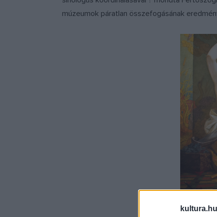
sinológus koordinálásával ? mondta Fertőszögi
múzeumok páratlan összefogásának eredmény
kultura.hu