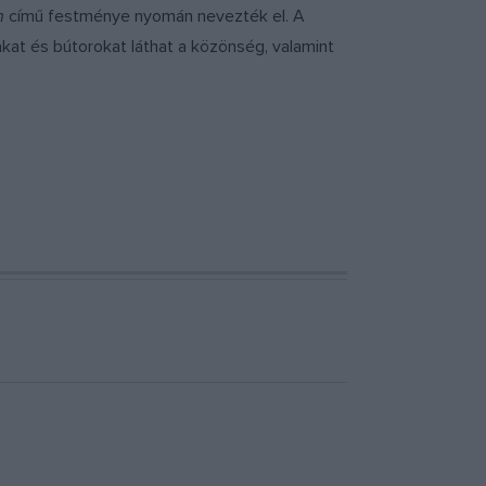
n
című festménye nyomán nevezték el. A
akat és bútorokat láthat a közönség, valamint