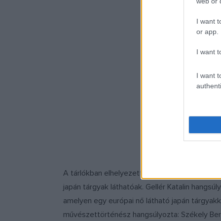
web or d
I want t
or app.
I want t
I want t
authenti
Fotó: 
A tárlókban elhelyezett Herendi- és Zsolnay-
japán tárgyak láthatóak. Gellér Katalin hangsú
amelyen egy európai nő látható japán tárgyakka
művészettörténész hangsúlyozta: Székely Bertal