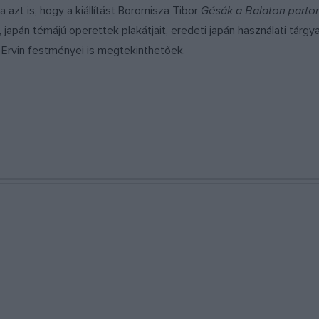
azt is, hogy a kiállítást Boromisza Tibor
Gésák a Balaton parto
 japán témájú operettek plakátjait, eredeti japán használati tárgy
y Ervin festményei is megtekinthetőek.