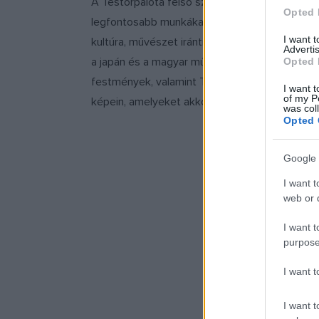
A Testőrpalota felső szintjén a 19. század uto
Opted 
legfontosabb munkákat. Dénes Mirjam művésze
I want 
kultúra, művészet iránti szeretetet és érdeklőd
Advertis
a japán és a magyar műtárgyak egymás mellé 
Opted 
festmények, valamint Tornai Gyula festőművész
I want t
of my P
képein, amelyeket akkoriban nagy kritikával f
was col
Opted 
Google 
I want t
web or d
I want t
purpose
I want 
I want t