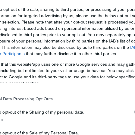
to opt-out of the sale, sharing to third parties, or processing of your per
formation for targeted advertising by us, please use the below opt-out s
Kallos Bea
r selection. Please note that after your opt-out request is processed y
eing interest-based ads based on personal information utilized by us or
disclosed to third parties prior to your opt-out. You may separately opt-
losure of your personal information by third parties on the IAB’s list of
. This information may also be disclosed by us to third parties on the
IA
Participants
that may further disclose it to other third parties.
ódóan január közepén jelenik meg egy katalógus, amely tudomány
 that this website/app uses one or more Google services and may gath
yar művészetre gyakorolt hatását ? közölte a kuratóriumi elnök. 
including but not limited to your visit or usage behaviour. You may click 
arországi vetületét, lecsapódását mutatja be a 19. század utolsó 
 to Google and its third-party tags to use your data for below specifi
ogle consent section.
sak japán, hanem kínai vagy koreai ? tárgyakat a magyar képző- 
ás kronológiai sorrendben képző- és iparművészeti, illetve eredeti 
l Data Processing Opt Outs
o opt-out of the Sharing of my personal data.
In
o opt-out of the Sale of my Personal Data.