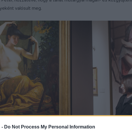
 Péter, hozzátéve, hogy a tárlat műtárgyai magán- és közgyűjtemé
eként valósult meg.
 -
Do Not Process My Personal Information