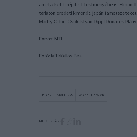
amelyeket beépített festményébe is. Elmondta 
tárlaton eredeti kimonót, japán fametszeteket,
Márffy Ödön, Csók István, Rippl-Rónai és Plán
Forrás: MTI
Fotó: MTI/Kallos Bea
HÍREK
KIÁLLÍTÁS
VÁRKERT BAZÁR
MEGOSZTÁS