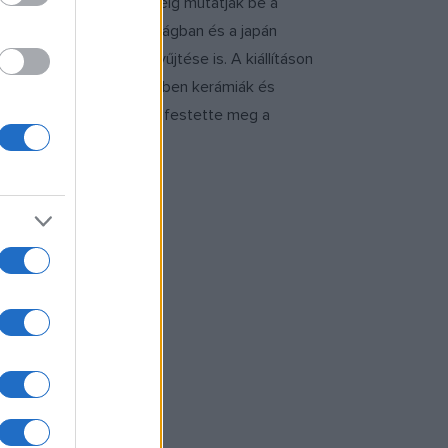
tól az 1920-as évek elejéig mutatják be a
letett meg Franciaországban és a japán
 kutatása, értése és gyűjtése is. A kiállításon
éve, hogy az első teremben kerámiák és
, az ott átélt élményeit festette meg a