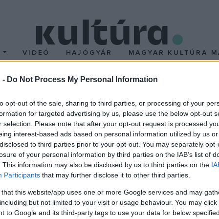
T
VIDEÓ
HAJÓGYÁR
MAGYAR KULTÚRA M
 -
Do Not Process My Personal Information
a katonák puccsot hajt
to opt-out of the sale, sharing to third parties, or processing of your per
formation for targeted advertising by us, please use the below opt-out s
az ország minden stratégiailag fontos pontját megszállják, kiem
r selection. Please note that after your opt-out request is processed y
eing interest-based ads based on personal information utilized by us or
efolyásosabb tagjai Sztilianósz Pattakosz, az athéni harckocsizó-
disclosed to third parties prior to your opt-out. You may separately opt-
ékoztatásügyi miniszter, majd decemberben miniszterelnök lett. A 
losure of your personal information by third parties on the IAB’s list of
iírásában állapodtak meg, hogy tisztázzák a zavaros politikai helyz
. This information may also be disclosed by us to third parties on the
IA
Participants
that may further disclose it to other third parties.
úniusában menesztette a kabinetből miniszterelnökét, Jeórjiosz 
dali tisztek egy összeesküvésében, gyenge parlamenti többségre tá
 that this website/app uses one or more Google services and may gath
including but not limited to your visit or usage behaviour. You may click 
 az már nem bírta tartani magát, a király április 3-án Panajótis
 to Google and its third-party tags to use your data for below specifi