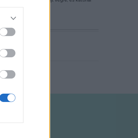
ndreu győz, s puccsot hajt végre, és katonai