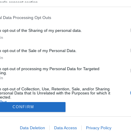
nák attól tartottak, hogy a választásokon az antimonarchista Papa
ogle consent section.
eri ellenpuccsa kudarccal végződött.
l Data Processing Opt Outs
o opt-out of the Sharing of my personal data.
In
o opt-out of the Sale of my Personal Data.
In
to opt-out of processing my Personal Data for Targeted
ing.
In
o opt-out of Collection, Use, Retention, Sale, and/or Sharing
ersonal Data that Is Unrelated with the Purposes for which it
lected.
Out
CONFIRM
consents
Data Deletion
Data Access
Privacy Policy
o allow Google to enable storage related to advertising like cookies on