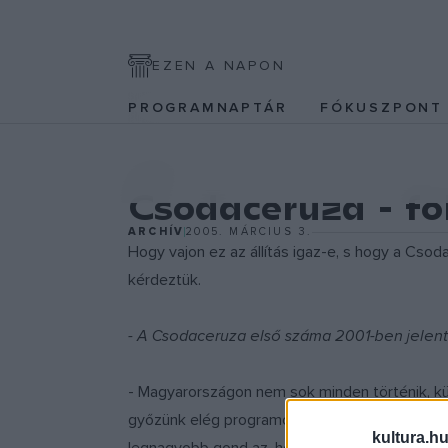
EZEN A NAPON
PROGRAMNAPTÁR
FÓKUSZPON
EGYÉB
Csodaceruza - fo
ARCHÍV
2005. MÁRCIUS 3.
Hogy vajon ez az állítás igaz-e, s hogy a Csoda
kérdeztük.
- A Csodaceruza első száma 2001-ben jelent
- Magyarországon nem sok minden történik, kü
győzünk elég programot kitalálni, újabb és úja
kultura.hu