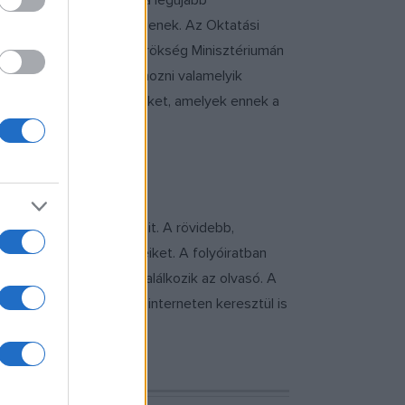
 általában nem ismerik a legújabb
nyvek listájára felkerüljenek. Az Oktatási
. A Nemzeti Kulturális Örökség Minisztériumán
izottságot kellene létrehozni valamelyik
ít megoldani olyan kérdéseket, amelyek ennek a
ermekirodalom változásait. A rövidebb,
asóvá neveljék gyermekeiket. A folyóiratban
al nem minden esetben találkozik az olvasó. A
lődők. A Csodaceruzát interneten keresztül is