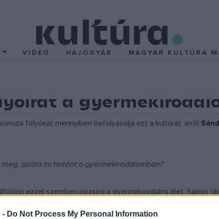
T
VIDEÓ
HAJÓGYÁR
MAGYAR KULTÚRA M
lyóirat a gyermekirodal
ceruza folyóirat mennyiben befolyásolja ezt a kultúrát, arról
Sánd
 meg, azóta mi történt a gyermekirodalomban?
lföldön ezzel szemben pezseg a gyermekirodalmi élet. Sajnos i
bb ötleteket megvalósítani, amelyek élőbbé, izgalmassá, érdekessé
 -
Do Not Process My Personal Information