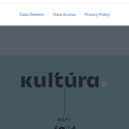
evice identifiers in apps.
o allow Google to enable storage related to functionality of the website
Data Deletion
Data Access
Privacy Policy
o allow Google to enable storage related to personalization.
o allow Google to enable storage related to security, including
cation functionality and fraud prevention, and other user protection.
NÉPI