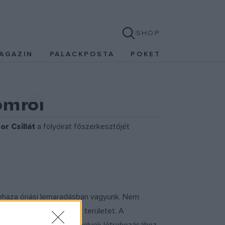
SHOP
AGAZIN
PALACKPOSTA
POKET
omról
or Csillát
a folyóirat főszerkesztőjét
dehaza óriási lemaradásban vagyunk. Nem
, fontossá teszik ezt a területet. A