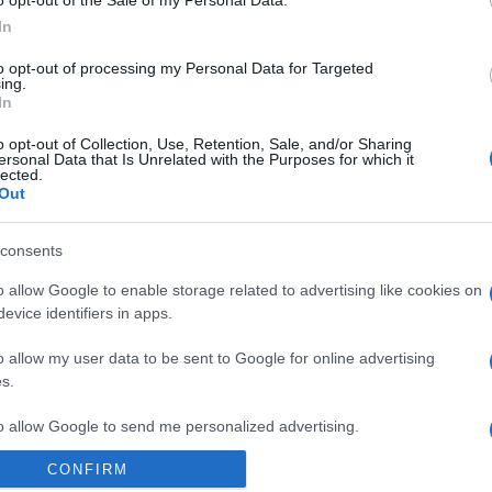
n. De rosszak a tapasztalataink az oktatásban is, a pedagógusok
In
ak az iskolákba, esélyük sincs arra, hogy legalább az ajánlott kö
rmekirodalommal foglalkoznának, ez a terület nem tartozik sehová
to opt-out of processing my Personal Data for Targeted
ing.
tel foglalkozó szakembereket. A kérdésre válaszolva tehát olyan b
In
k- és ifjúsági irodalommal foglalkozik, átlátja, felismeri és seg
o opt-out of Collection, Use, Retention, Sale, and/or Sharing
ersonal Data that Is Unrelated with the Purposes for which it
lected.
Out
 is sok mindenben segíthet, de vajon milyen is ez az újság?
consents
ellegű, komolyabb írásokkal azokhoz szól, akik nyomon követik a gy
o allow Google to enable storage related to advertising like cookies on
 azokhoz a szülőkhöz, akik tudatosan odafigyelnek arra, hogy olv
evice identifiers in apps.
en lapszámban bemutatunk egy illusztrátort, akinek az alkotásaiv
o allow my user data to be sent to Google for online advertising
ontosabb eseményekről és érdekességekről értesülhetnek az érdek
s.
ál és némelyik könyvesboltban is
to allow Google to send me personalized advertising.
CONFIRM
o allow Google to enable storage related to analytics like cookies on