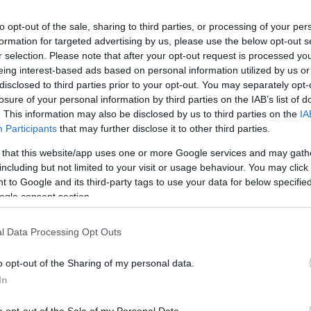
unk is nehéz helyzetben van. A kiadók kevés pénzből működnek
gás, a gyermekkönyvek népszerűsítése érdekében létrejövő kezdem
to opt-out of the sale, sharing to third parties, or processing of your per
formation for targeted advertising by us, please use the below opt-out s
r selection. Please note that after your opt-out request is processed y
eing interest-based ads based on personal information utilized by us or
gíteni?
disclosed to third parties prior to your opt-out. You may separately opt-
losure of your personal information by third parties on the IAB’s list of
. This information may also be disclosed by us to third parties on the
IA
k és elindítottunk. Például konferenciát szerveztünk a Magyartaná
Participants
that may further disclose it to other third parties.
y szerepelhetnek a magyartanításban. Megalapítottuk a Gyermek
 that this website/app uses one or more Google services and may gath
valkotók érdekvédelmi szövetségét, hiszen rengeteg tennivaló v
including but not limited to your visit or usage behaviour. You may click 
llusztrációk megbecsülése terén. Sajnos a magyar gyermekkönyvk
 to Google and its third-party tags to use your data for below specifi
n és egyedi könyveket hozzanak létre, olyanokat, amelyeket a g
ogle consent section.
orosak, és a fantáziának tág teret hagynak.
l Data Processing Opt Outs
zdeni vagy folytatni a gyermekirodalom presztízsének növelésé
o opt-out of the Sharing of my personal data.
In
g nem hoztuk létre a gyermekirodalmi kutatóközpontot, amely ö
o opt-out of the Sale of my Personal Data.