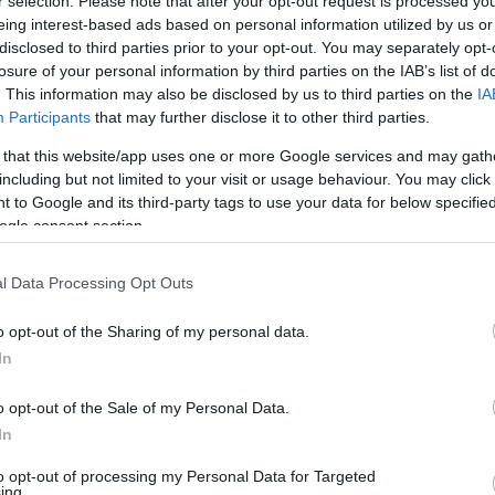
 a világpremier, és mit láthatunk? A film Magyarországon korhatá
r selection. Please note that after your opt-out request is processed y
eing interest-based ads based on personal information utilized by us or
s szerelmes vígjáték csak 12 éven felül kísérővel nézhető meg, v
disclosed to third parties prior to your opt-out. You may separately opt-
k nyilván kimondottan ajánlott.
losure of your personal information by third parties on the IAB’s list of
. This information may also be disclosed by us to third parties on the
IA
Participants
that may further disclose it to other third parties.
ki az a dolga, hogy a művet eladja, természetes, hogy ezt miné
 hogy ez a film nem kapott 12-es karikát?
 that this website/app uses one or more Google services and may gath
including but not limited to your visit or usage behaviour. You may click 
 to Google and its third-party tags to use your data for below specifi
i csak akar. Ha a szülő eldönti, hogy egy korhatáros filmre bevisz
ogle consent section.
 állítsuk. Rendben, vidd be a gyermeked, csak azért, mert ezért 
k lelki fejlődéséhez ez a film nem nyújt segítséget, sőt? Például 
l Data Processing Opt Outs
 jeditanoncot - átlagéletkor 10 év, és nem mutatják konkrétan, de
o opt-out of the Sharing of my personal data.
rhiánnyal artikulátlanul üvölt.
In
 eset viszont az üzleti érdek győzelmét mutatja be a társadalom 
o opt-out of the Sale of my Personal Data.
In
to opt-out of processing my Personal Data for Targeted
ing.