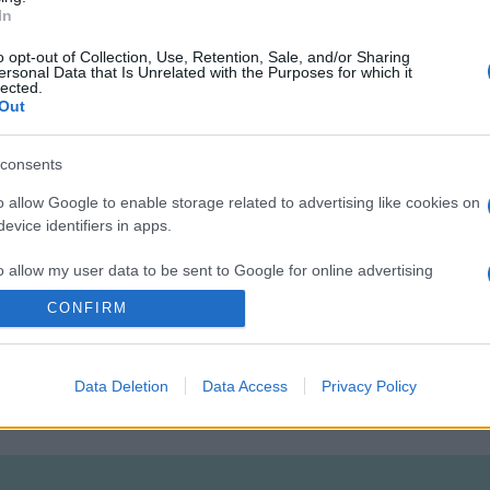
In
o opt-out of Collection, Use, Retention, Sale, and/or Sharing
ersonal Data that Is Unrelated with the Purposes for which it
lected.
en, Natalie Portman
Out
consents
o allow Google to enable storage related to advertising like cookies on
evice identifiers in apps.
o allow my user data to be sent to Google for online advertising
s.
CONFIRM
to allow Google to send me personalized advertising.
Data Deletion
Data Access
Privacy Policy
o allow Google to enable storage related to analytics like cookies on
evice identifiers in apps.
o allow Google to enable storage related to functionality of the website