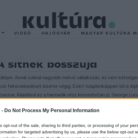
T
VIDEÓ
HAJÓGYÁR
MAGYAR KULTÚRA M
A sithek bosszúja
úllépni. Annál sokkal nagyobb mérvű vállalkozás, és nem kétsége
ió felnövekedését kísérte végig. Ezért tulajdonképpen túl is léph
ikövezve. Ráadásul ez a harmadik rész kimondottan jó, George Luc
y a harmadik elkészülhessen." Hát nem tudom, azért ezt így nem h
 -
Do Not Process My Personal Information
to opt-out of the sale, sharing to third parties, or processing of your per
pontosan emlékszem, hogy a film készítése közben jöttek és jöttek 
formation for targeted advertising by us, please use the below opt-out s