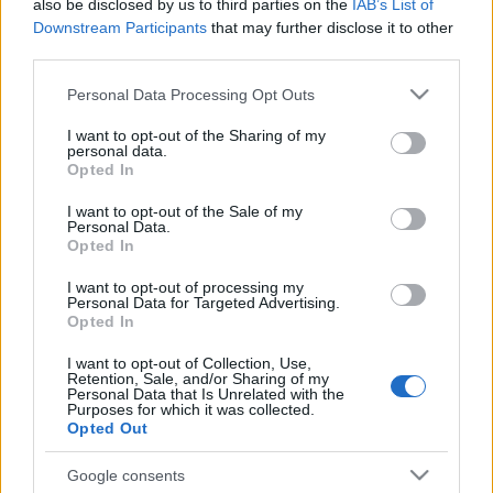
also be disclosed by us to third parties on the
IAB’s List of
készülnek a szervezők: augusztus 18-án a
Lúdas Matyi
várja
Downstream Participants
that may further disclose it to other
a legifjabb korosztály tagjait a Tiszai hajósok terén, a
third parties.
szolnoki szimfonikusok mellett az előadáson közreműködik
Please note that this website/app uses one or more Google
Personal Data Processing Opt Outs
a Minerva Bábcsoport. A gyerekek mesekönyv-bemutatón
services and may gather and store information including but
not limited to your visit or usage behaviour. You may click to
I want to opt-out of the Sharing of my
és hangszersimogatón is részt vehetnek.
personal data.
grant or deny consent to Google and its third-party tags to
Opted In
use your data for below specified purposes in below Google
consent section.
I want to opt-out of the Sale of my
Personal Data.
Opted In
A hetedik alkalommal megrendezendő fesztivál
I want to opt-out of processing my
repertoárjából idén sem marad ki az operett: Karcagon
Personal Data for Targeted Advertising.
Opted In
augusztus 20-án szabadtéri operettgálára várják a
közönséget. Szolnokon augusztus 29-én a Széchenyi
I want to opt-out of Collection, Use,
Retention, Sale, and/or Sharing of my
városrészben Cser Ádám vezényletével, augusztus 31-én
Personal Data that Is Unrelated with the
Purposes for which it was collected.
pedig Szandaszőlősön Tosifumi Kanai japán karmester
Opted Out
vezényletével hallhat a legnépszerűbb operettek dalaiból
Google consents
válogatást a közönség.