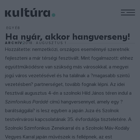
M
EGYÉB
Ha nyár, akkor hangverseny!
ARCHÍV
2018. AUGUSZTUS 1.
Hozzátette: nemzetközi, országos eseménnyé szeretnék
fejleszteni a már térségi fesztivált. Mint fogalmazott: ehhez
együttműködésre van szükség más városokkal, a megyei
jogú város vezetésével és ha találnak a ?magasabb szintű
vezetésben? partnerséget, tovább fognak lépni. Az idei
fesztivál augusztus 4-én a szolnoki Hild János téren indul a
Szimfonikus Parádé
című hangversennyel, amely egy ?
barátsággála? is lesz egyben a japán Juza és Szolnok
testvérvárosi kapcsolatának 35. évfordulója tiszteletére. A
Szolnoki Szimfonikus Zenekarral és a Szolnoki Máv-Kodály
Vegyes Karral japán művészek is fellépnek, az est