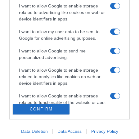
I want to allow Google to enable storage
related to advertising like cookies on web or
device identifiers in apps.
További részletek
ITT
találhatók.
I want to allow my user data to be sent to
Google for online advertising purposes.
Forrás: MTI
I want to allow Google to send me
personalized advertising.
Fotó: pixabay.com
I want to allow Google to enable storage
related to analytics like cookies on web or
device identifiers in apps.
I want to allow Google to enable storage
related to functionality of the website or app.
FESZTIVÁL
HANGVERSENY
HÍREK
KONCERT
LÚDAS MATYI
CONFIRM
I want to allow Google to enable storage
MINERVA BÁBCSOPORT
NEOTON FAMÍLIA
related to personalization.
Data Deletion
Data Access
Privacy Policy
SZOLNOKI SZIMFONIKUS ZENEKAR
I want to allow Google to enable storage