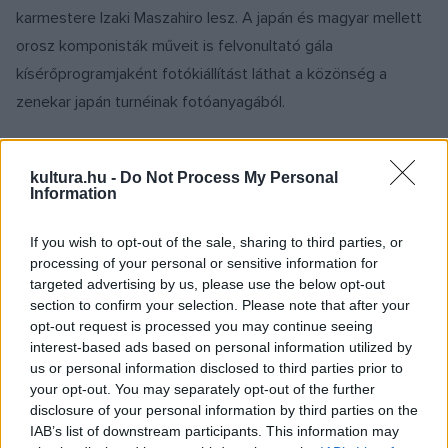
karmestere Izaki Maszahiro lesz. A japán és magyar mellett
orosz komponisták műveit is felvonultató gála
kísérőprogramjaként fotókiállítást láthat a közönség a
zenekar japán turnéinak fotóanyagából.
kultura.hu -
Do Not Process My Personal
Information
A Szolnoki Szimfonikus Zenekar művészei augusztus 9-én a
mezőtúri római katolikus templomban adnak koncertet. Ezt
If you wish to opt-out of the sale, sharing to third parties, or
processing of your personal or sensitive information for
követően augusztus 12-én a Tiszai hajósok terén a Neoton
targeted advertising by us, please use the below opt-out
Famíliával játszik együtt a szimfonikus zenekar, a karmesteri
section to confirm your selection. Please note that after your
pálcát ez alkalommal Veér Bertalan, a szimfonikus zenekar
opt-out request is processed you may continue seeing
interest-based ads based on personal information utilized by
hegedűse veszi a kezébe. A koncert előtt egy úszógumi-
us or personal information disclosed to third parties prior to
performansz várja a gyerekeket. A Neoton Famíliával közös
your opt-out. You may separately opt-out of the further
koncertet megismétlik Törökszentmiklóson is augusztus 18-
disclosure of your personal information by third parties on the
IAB’s list of downstream participants. This information may
án. A fesztivál történetében először gyermekműsorral is