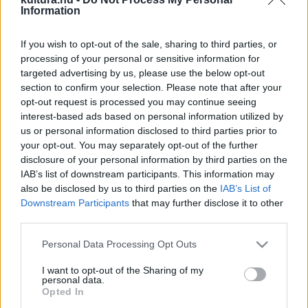
Information
öröksége megjelenjen a repertoárban, és felhívja a
figyelmet azokra az értékekre, amelyeket a város a világnak
If you wish to opt-out of the sale, sharing to third parties, or
adott. Az 1968-ban itt alapított, a rockzene történetében
processing of your personal or sensitive information for
targeted advertising by us, please use the below opt-out
komoly szerepet játszó Black Sabbath pedig tökéletes
section to confirm your selection. Please note that after your
példa erre. Carlos Acosta szerint a Black Sabbath és a
opt-out request is processed you may continue seeing
balett párosítása különösen izgalmas, kíváncsiságot keltő.
interest-based ads based on personal information utilized by
us or personal information disclosed to third parties prior to
your opt-out. You may separately opt-out of the further
Nyolc Black Sabbath-klasszikus, köztük a Paranoid, az Iron
disclosure of your personal information by third parties on the
Man, a War Pigs és a Sabbath Bloody Sabbath kapott új
IAB’s list of downstream participants. This information may
also be disclosed by us to third parties on the
IAB’s List of
hangszerelést, és elhangzanak a darabban új, a zenekar
Downstream Participants
that may further disclose it to other
életműve által inspirált zenék is. Az előadást nagyzenekar
third parties.
kíséri.
Please note that this website/app uses one or more Google
Personal Data Processing Opt Outs
services and may gather and store information including but
A zenekar gitárosa, Tony Iommi úgy fogalmazott, „remek
not limited to your visit or usage behaviour. You may click to
I want to opt-out of the Sharing of my
personal data.
grant or deny consent to Google and its third-party tags to
ötlet” a műfajok találkozása, bár – tette hozzá – először
Opted In
use your data for below specified purposes in below Google
„fogalma nem volt arról, hogy a francba hozzák össze” a