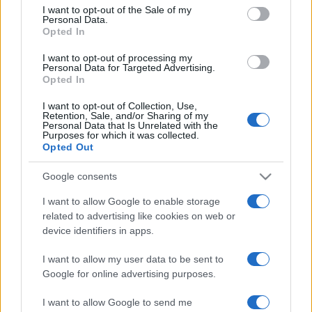
consent section.
I want to opt-out of the Sale of my
balettet és a metált. Elmondta, „lövése sincs a táncról”,
Personal Data.
Opted In
balettelőadást pedig sosem látott. A
BBC-nek beszámolt
arról is
, hogy énekesükre, az Egyesült Államokban élő Ozzy
I want to opt-out of processing my
Personal Data for Targeted Advertising.
Osbourne-ra újabb műtét vár, de „halálosan szeretne
Opted In
visszatérni Angliába és ott élni”.
I want to opt-out of Collection, Use,
Retention, Sale, and/or Sharing of my
Personal Data that Is Unrelated with the
Purposes for which it was collected.
Opted Out
Google consents
I want to allow Google to enable storage
related to advertising like cookies on web or
BALETT
BIRMINGHAM
BLACK SABBATH
CARLOS ACOSTA
device identifiers in apps.
HEAVY METAL
HÍREK
KLASSZIKUS BALETT
ROCK
I want to allow my user data to be sent to
Google for online advertising purposes.
MEGOSZTÁS
I want to allow Google to send me