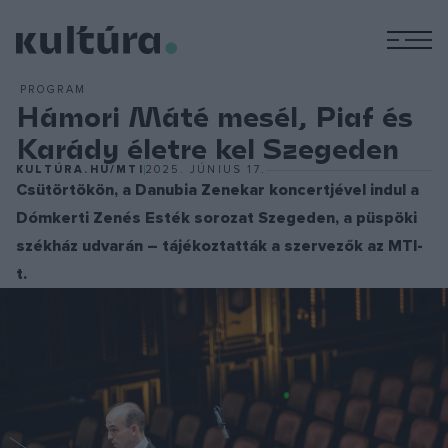
M
PROGRAM
Hámori Máté mesél, Piaf és
Karády életre kel Szegeden
KULTÚRA.HU/MTI
2025. JÚNIUS 17.
Csütörtökön, a Danubia Zenekar koncertjével indul a
Dómkerti Zenés Esték sorozat Szegeden, a püspöki
székház udvarán – tájékoztatták a szervezők az MTI-
t.