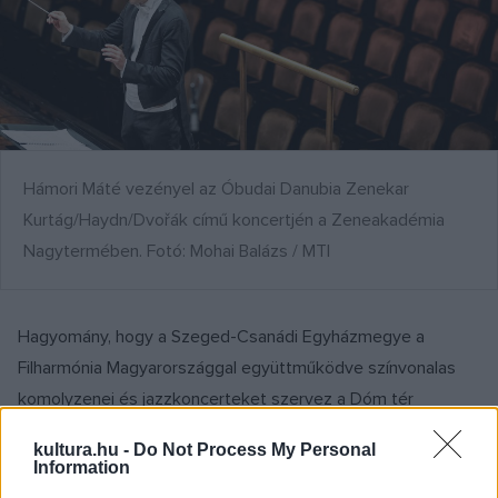
Hámori Máté vezényel az Óbudai Danubia Zenekar
Kurtág/Haydn/Dvořák című koncertjén a Zeneakadémia
Nagytermében. Fotó: Mohai Balázs / MTI
Hagyomány, hogy a Szeged-Csanádi Egyházmegye a
Filharmónia Magyarországgal együttműködve színvonalas
komolyzenei és jazzkoncerteket szervez a Dóm tér
épületkomplexumához tartozó püspöki székház udvarán.
kultura.hu -
Do Not Process My Personal
Information
Az idei első hangversenyen a fesztivál visszatérő vendégét,