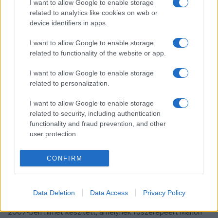
I want to allow Google to enable storage
EZ IS ÉRDEKELHETI
related to analytics like cookies on web or
device identifiers in apps.
INTERJÚ
I want to allow Google to enable storage
ZENE
related to functionality of the website or app.
A filmzene kapudrog lehet a
klasszikusokhoz
I want to allow Google to enable storage
related to personalization.
A hamarosan kezdődő Balatoni Filmzene Fesztivál
visszatérő fellépőjének számító Danubia Zenekar művészeti
I want to allow Google to enable storage
vezetőjével, Hámori Mátéval beszélgettünk.
related to security, including authentication
functionality and fraud prevention, and other
user protection.
ZENE
„Ha nem énekelhetek, inkább meghalok”
CONFIRM
– Édith Piaf, a „kis veréb”
Hatvan éve, 1963. október 10-én halt meg Édith Piaf, a
Data Deletion
Data Access
Privacy Policy
francia sanzon felejthetetlen csillaga. Életéről Olivier Dahan
2007-ben filmet készített, amelynek főszerepéért Marion