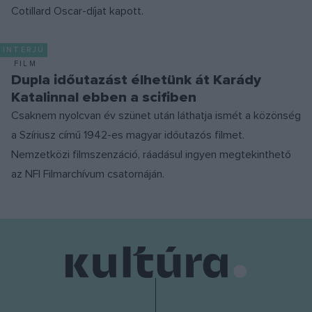
Cotillard Oscar-díjat kapott.
INTERJÚ
FILM
Dupla időutazást élhetünk át Karády
Katalinnal ebben a scifiben
Csaknem nyolcvan év szünet után láthatja ismét a közönség
a Szíriusz című 1942-es magyar időutazós filmet.
Nemzetközi filmszenzáció, ráadásul ingyen megtekinthető
az NFI Filmarchívum csatornáján.