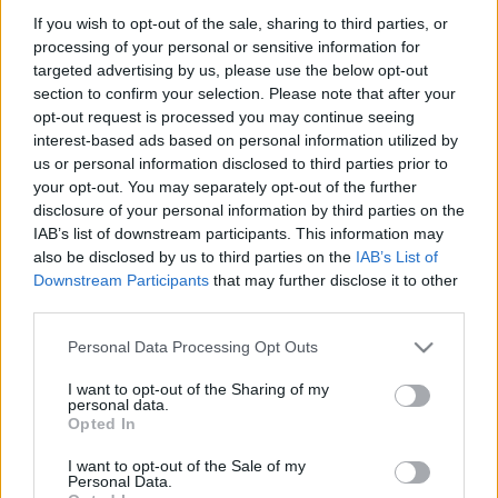
If you wish to opt-out of the sale, sharing to third parties, or
a Danubia Zenekart hallhatja a közönség. A koncert zenéi a
processing of your personal or sensitive information for
fény és az árnyék dinamikájára épülve mutatják meg, hogy
targeted advertising by us, please use the below opt-out
az árnyékban fogant zenék nélkül a napfényesek sem
section to confirm your selection. Please note that after your
opt-out request is processed you may continue seeing
csillognak olyan ragyogóan. A műsoron Vivaldi
e-moll
interest-based ads based on personal information utilized by
hegedűverseny
e, Mozart
c-moll fúvósszerenád
ja, valamint
us or personal information disclosed to third parties prior to
Schubert
V. szimfóniá
ja szerepel.
your opt-out. You may separately opt-out of the further
disclosure of your personal information by third parties on the
IAB’s list of downstream participants. This information may
A művekről, a hangnemek
also be disclosed by us to third parties on the
IAB’s List of
összefüggéseiről, az előadók dilemmáiról
Downstream Participants
that may further disclose it to other
és a szerzők lelki rokonságáról a koncert
third parties.
karmestere, Hámori Máté mesél.
Please note that this website/app uses one or more Google
Personal Data Processing Opt Outs
services and may gather and store information including but
Július 9-én Kéméndi Tamás harmonikaművész és Györfi
not limited to your visit or usage behaviour. You may click to
I want to opt-out of the Sharing of my
Anna színművész, énekesnő lép fel. A
Vallomások
personal data.
grant or deny consent to Google and its third-party tags to
Opted In
harmonikával, dallal
című esten
Édith Piaf
és
Karády Katalin
use your data for below specified purposes in below Google
consent section.
számai mellett felcsendülnek Fényes Szabolcs és Eisemann
I want to opt-out of the Sale of my
Personal Data.
Mihály szerzeményei is. A sorozat zárásaként, augusztus 14-