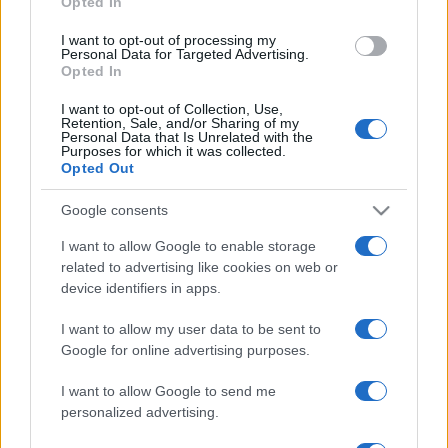
Opted In
én a Bucz Magor zeneszerző és zongorista által alapított
I want to opt-out of processing my
Moods érkezik Szegedre.
Personal Data for Targeted Advertising.
Opted In
I want to opt-out of Collection, Use,
Retention, Sale, and/or Sharing of my
Personal Data that Is Unrelated with the
Purposes for which it was collected.
Opted Out
DANUBIA ZENEKAR
DÓMKERTI ZENÉS ESTÉK
EDITH PIAF
Google consents
EISEMANN MIHÁLY
FÉNYES SZABOLCS
FILHARMÓNIA MAGYARORSZÁG
I want to allow Google to enable storage
GYÖRFI ANNA
HÁMORI MÁTÉ
KARÁDY KATALIN
KÉMÉNDI TAMÁS
related to advertising like cookies on web or
device identifiers in apps.
KONCERT
PROGRAM
SZEGED
I want to allow my user data to be sent to
Google for online advertising purposes.
MEGOSZTÁS
I want to allow Google to send me
personalized advertising.