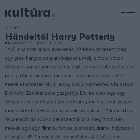
M
EGYÉB
Händeltől Harry Potterig
ARCHÍV
2013. MÁRCIUS 21.
?A Filmharmonikusok elnevezés 2011-ben született meg
egy grazi hangversenyünk kapcsán, mely előtt is voltak
filmzenei koncertjeink részben saját szervezésben, részben
pedig a Klasszik Rádió Cinemusic műsora keretében? ?
mesél a kezdetekről Hollerung Gábor karmester, a Budafoki
Dohnányi Zenekar zeneigazgatója. Eleinte csak egy-egy
filmzenét csempésztek a repertoárba, majd szépen lassan
megszületett a Filmharmonikusok-produkció. ?A koncerten
felcsendült darabok a zeneszerzők által megírt szvitek,
melyek egy-egy filmnek fontos jeleneteit, drámai helyzeteit
villantják fel? ? mondja Hollerung Gábor. A BDZ a zene