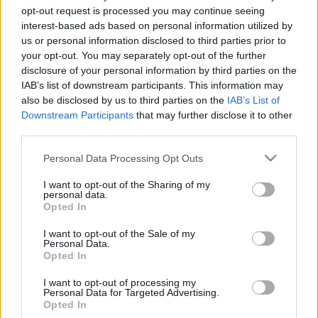
opt-out request is processed you may continue seeing
film John Williams által írt zenéje rendkívüli technikai
interest-based ads based on personal information utilized by
nehézségek elé állította a muzsikusokat? ? árulja el
us or personal information disclosed to third parties prior to
Hollerung Gábor. A darabok között egyetlen átirat volt,
your opt-out. You may separately opt-out of the further
disclosure of your personal information by third parties on the
melyet Werner Gábor készített: ennek eredetije, mely
IAB’s list of downstream participants. This information may
Christopher Young szerzeménye, a
Spiderman 3
című
also be disclosed by us to third parties on the
IAB’s List of
filmben halható.
Downstream Participants
that may further disclose it to other
third parties.
Please note that this website/app uses one or more Google
Personal Data Processing Opt Outs
services and may gather and store information including but
not limited to your visit or usage behaviour. You may click to
I want to opt-out of the Sharing of my
A március 20-ai hangversenyen meghívott vendégként
personal data.
grant or deny consent to Google and its third-party tags to
Opted In
fellépett Vásáry André, a három arany és egy
use your data for below specified purposes in below Google
consent section.
platinalemezes férfi szoprán énekes, aki két darabban
I want to opt-out of the Sale of my
Personal Data.
működött közre: egy, a
Farinelli ? A kasztrált
című filmből
Opted In
ismert Händel-művet, valamint Ennio Morricone
Volt
I want to opt-out of processing my
egyszer egy vadnyugat
című filmjének híressé vált zenéjét
Personal Data for Targeted Advertising.
Opted In
adta elő. Vásáry André egyébként nem először lépett fel a