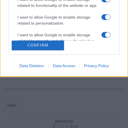
félelmük alaptalan volt, hiszen gyakorlatilag mindegy jegy
related to functionality of the website or app.
elkelt erre a koncertre is. ?Úgy gondoljuk, egy-egy ilyen
I want to allow Google to enable storage
esemény hasonló a kedvenc lemezhez: amit az emberek
related to personalization.
szeretnek, azt szívesen hallgatják? ? teszi hozzá a
I want to allow Google to enable storage
karmester.
related to security, including authentication
CONFIRM
functionality and fraud prevention, and other
user protection.
Szíjjártó Anita
Data Deletion
Data Access
Privacy Policy
HÍREK
MEGOSZTÁS