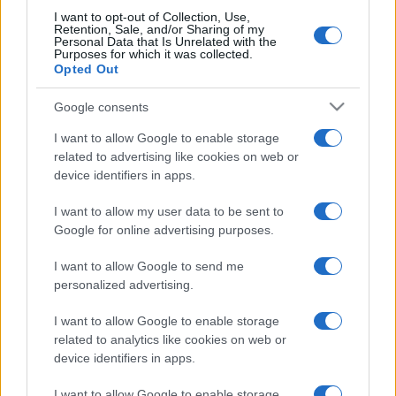
zenekarral: a BDZ legelső koncertjén is ő volt a meghívott
I want to opt-out of Collection, Use,
Retention, Sale, and/or Sharing of my
vendég.
Personal Data that Is Unrelated with the
Purposes for which it was collected.
Opted Out
A Filmharmonikusok-produkció évek óta nagy
Google consents
népszerűségnek örvend, mely Hollerung Gábor elmondása
szerint első sorban annak köszönhető, hogy a zenekar
I want to allow Google to enable storage
related to advertising like cookies on web or
koncertről koncertre igyekszik újat, meglepőt nyújtani a
device identifiers in apps.
közönségnek, olyan darabokat játszani, amelyek még
I want to allow my user data to be sent to
sohasem vagy nagyon régen hangzottak el.
Google for online advertising purposes.
?Legutóbb decemberben volt egy nagy sikerű filmzene
I want to allow Google to send me
personalized advertising.
hangversenyünk, ráadásul dupla koncert, hiszen a főpróba is
nyilvános volt. Éppen ezért kicsit féltünk a mostanitól,
I want to allow Google to enable storage
ugyanis nem voltunk biztosak benne, hogy szabad-e ilyen
related to analytics like cookies on web or
device identifiers in apps.
rövid idő után egy újabb ilyen nagyszabású hangversennyel
előállnunk? ? mondja Hollerung Gábor. Mint közben kiderült:
I want to allow Google to enable storage