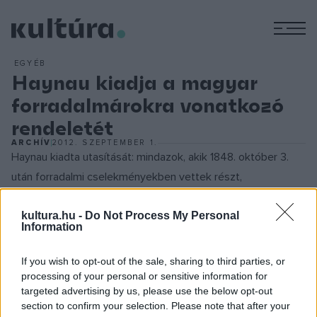
M
EGYÉB
Haynau kiadja a magyar
forradalmárokra vonatkozó
rendeletét
ARCHÍV
2012. SZEPTEMBER 1.
Haynau kiadta utasítását: mindazok, akik 1848. október 3.
után forradalmi cselekményekben vettek részt,
jelentkezzenek a kerületi parancsnokságoknál vagy a
haditörvényszékeknél. Az ítéletek elsősorban az egész
kultura.hu -
Do Not Process My Personal
Information
magyar társadalom megfélemlítését szolgálták. Minden
magasabb rangú tiszt hadbíróság elé került. A
If you wish to opt-out of the sale, sharing to third parties, or
honvédtisztek, képviselők többsége túlélte a megtorlást
processing of your personal or sensitive information for
targeted advertising by us, please use the below opt-out
vizsgálati fogsággal. A honvédsereg állományának kb. 25-
section to confirm your selection. Please note that after your
30 százalékát sorozták be a cs. kir. hadseregbe. Haynau