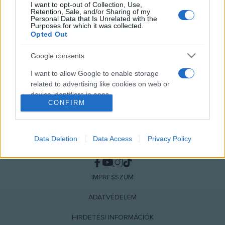
I want to opt-out of Collection, Use,
MEGOSZTÁS
Retention, Sale, and/or Sharing of my
Personal Data that Is Unrelated with the
Purposes for which it was collected.
Opted Out
Google consents
I want to allow Google to enable storage
related to advertising like cookies on web or
device identifiers in apps.
CONFIRM
I want to allow my user data to be sent to
Google for online advertising purposes.
Data Deletion
Data Access
Privacy Policy
NÉPI
I want to allow Google to send me
personalized advertising.
IMPRESSZUM
I want to allow Google to enable storage
related to analytics like cookies on web or
ADATVÉDELEM
device identifiers in apps.
HIRDETÉSI INFORMÁCIÓK
I want to allow Google to enable storage