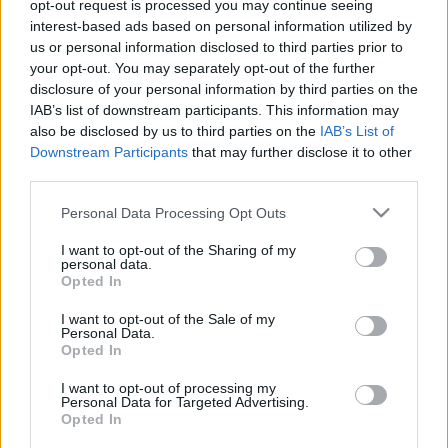
opt-out request is processed you may continue seeing
működése során, 1849. augusztus végéig, összesen 38 főt
interest-based ads based on personal information utilized by
us or personal information disclosed to third parties prior to
végeztek ki. Szeptemberben 2, október 6-25. között 29
your opt-out. You may separately opt-out of the further
személy kivégzéséről tudunk. (Az európai felháborodás
disclosure of your personal information by third parties on the
miatt a kormány kénytelen volt mérsékletre inteni Haynaut.)
IAB’s list of downstream participants. This information may
also be disclosed by us to third parties on the
IAB’s List of
1849-1851 között 4628 ügyet tárgyaltak, és kb. 100 főt
Downstream Participants
that may further disclose it to other
végeztek ki, s legalább 1500 főt ítéltek hosszú börtönre s
third parties.
egyben vagyonelkobzásra. A halálos ítéletek többségét
Please note that this website/app uses one or more Google
Personal Data Processing Opt Outs
1850 tavaszától várfogságra enyhítették. 1851-ben még a
services and may gather and store information including but
távollevőket is elítélték. Kossuth, Szemere és mások nevét
not limited to your visit or usage behaviour. You may click to
I want to opt-out of the Sharing of my
personal data.
grant or deny consent to Google and its third-party tags to
az akasztófára szögezték.
Opted In
use your data for below specified purposes in below Google
consent section.
I want to opt-out of the Sale of my
Personal Data.
Opted In
I want to opt-out of processing my
Personal Data for Targeted Advertising.
HÍREK
Opted In