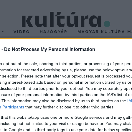
T
VIDEÓ
HAJÓGYÁR
MAGYAR KULTÚRA M
 -
Do Not Process My Personal Information
ngyel trónra
to opt-out of the sale, sharing to third parties, or processing of your per
formation for targeted advertising by us, please use the below opt-out s
mindkét ország trónján, apjához hasonlóan Magyarországon tartja m
r selection. Please note that after your opt-out request is processed y
sát is jelentette. Hedviget 1384. október 15-én koronázták lengy
eing interest-based ads based on personal information utilized by us or
disclosed to third parties prior to your opt-out. You may separately opt-
ították. Két év múlva az ifjú királynőt feleségül adták az érett f
losure of your personal information by third parties on the IAB’s list of
t ígért: az addig pogány litvánok felveszik a kereszténységet. És
. This information may also be disclosed by us to third parties on the
IA
rszág közti fegyveres konfliktusokat. Hedvig - vagy ahogy Lengy
Participants
that may further disclose it to other third parties.
. Idejét főleg jótékonykodással töltötte. Jelentős szerepet játszo
 that this website/app uses one or more Google services and may gath
 lengyelek ma szentként tisztelik.
including but not limited to your visit or usage behaviour. You may click 
 to Google and its third-party tags to use your data for below specifi