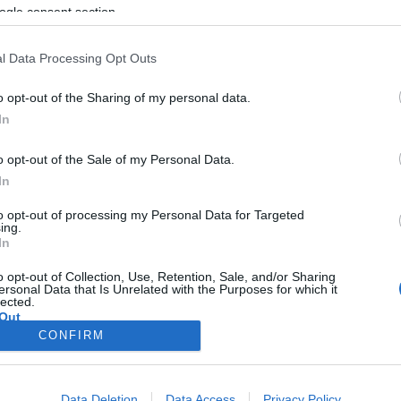
ogle consent section.
l Data Processing Opt Outs
o opt-out of the Sharing of my personal data.
In
o opt-out of the Sale of my Personal Data.
In
to opt-out of processing my Personal Data for Targeted
ing.
In
o opt-out of Collection, Use, Retention, Sale, and/or Sharing
ersonal Data that Is Unrelated with the Purposes for which it
lected.
Out
CONFIRM
consents
o allow Google to enable storage related to advertising like cookies on
Data Deletion
Data Access
Privacy Policy