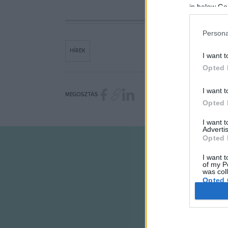
in below Go
Persona
HÍREK
I want t
Opted 
I want t
MEGOSZTÁS
Opted 
I want 
Advertis
Opted 
I want t
of my P
was col
Opted 
Google 
I want t