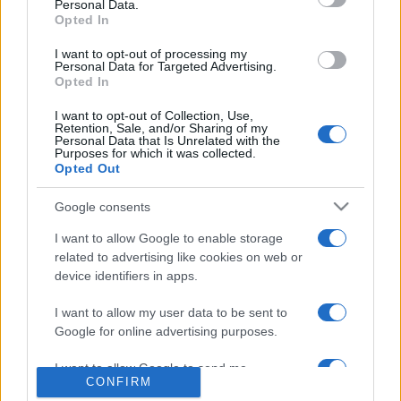
Personal Data.
előadásokra.
Opted In
I want to opt-out of processing my
A zárókoncerten a Janoska Ensemble a négy nagy B – Bach,
Personal Data for Targeted Advertising.
Opted In
Beethoven, Brahms és Bartók – zenéje mellett megidéz egy
ötödik nagy B-t, Leonard Bernsteint is.
I want to opt-out of Collection, Use,
Retention, Sale, and/or Sharing of my
Personal Data that Is Unrelated with the
Purposes for which it was collected.
Opted Out
Google consents
HERBSTGOLD FESZTIVÁL
KISMARTONI ESTERHÁZY-KASTÉLY
PROGRAM
I want to allow Google to enable storage
related to advertising like cookies on web or
SCHIFF ANDRÁS
device identifiers in apps.
I want to allow my user data to be sent to
MEGOSZTÁS
Google for online advertising purposes.
I want to allow Google to send me
CONFIRM
personalized advertising.