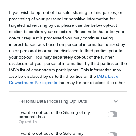
Szöktetés a szerájból
című műve előtt az orientális
If you wish to opt-out of the sale, sharing to third parties, or
egzotikumot idézi –, valamint Fazil Say Nicolas Altstaedtnak
processing of your personal or sensitive information for
ajánlott csellóversenyének ősbemutatója Altstaedt
targeted advertising by us, please use the below opt-out
előadásában.
section to confirm your selection. Please note that after your
opt-out request is processed you may continue seeing
interest-based ads based on personal information utilized by
A fellépők: többek között Schiff András zongoraművész, a
us or personal information disclosed to third parties prior to
Haydn Filharmónia, Nicolas Altstaedt és Enrico Onofri,
your opt-out. You may separately opt-out of the further
disclosure of your personal information by third parties on the
valamint a L’Orfeo Barockorchester Michi Gaigg irányításával,
IAB’s list of downstream participants. This information may
Julian Rachlin hegedűművész – aki jövő évtől a fesztivál
also be disclosed by us to third parties on the
IAB’s List of
művészeti vezetője is –, Paul Gulda zongoraművész, Marlis
Downstream Participants
that may further disclose it to other
third parties.
Petersen és Florian Boesch énekesek, a Marmen Quartet,
valamint Michael Dangl színművész.
Please note that this website/app uses one or more Google
Personal Data Processing Opt Outs
services and may gather and store information including but
not limited to your visit or usage behaviour. You may click to
I want to opt-out of the Sharing of my
Katrin Plavčak szobra és Tobias Hermeling videói – amelyek
personal data.
grant or deny consent to Google and its third-party tags to
Opted In
a fesztivál megbízásából készültek – a koncertek
use your data for below specified purposes in below Google
consent section.
előjátékaként segítenek a közönségnek ráhangolódni az
I want to opt-out of the Sale of my