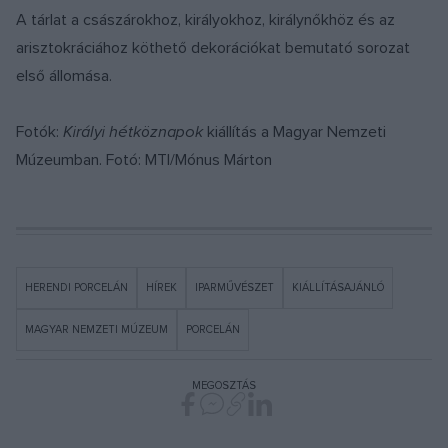
A tárlat a császárokhoz, királyokhoz, királynőkhöz és az
arisztokráciához köthető dekorációkat bemutató sorozat
első állomása.
Fotók:
Királyi hétköznapok
kiállítás a Magyar Nemzeti
Múzeumban. Fotó: MTI/Mónus Márton
HERENDI PORCELÁN
HÍREK
IPARMŰVÉSZET
KIÁLLÍTÁSAJÁNLÓ
MAGYAR NEMZETI MÚZEUM
PORCELÁN
MEGOSZTÁS