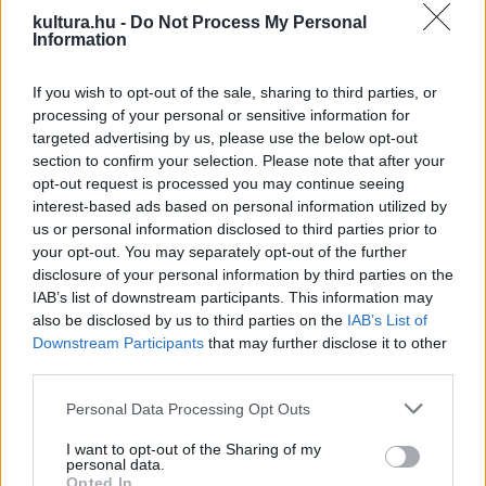
mintegy négyszáz új alkotás születik a manufaktúra falai
kultura.hu -
Do Not Process My Personal
között.
Information
If you wish to opt-out of the sale, sharing to third parties, or
Duncan Graham, a Magyarországi Brit Kereskedelmi Kamara
processing of your personal or sensitive information for
elnöke kiemelte: a Herendi Porcelán a világ egyik
targeted advertising by us, please use the below opt-out
legszebbjeként ismert a britek számára. Felidézte, hogy a
section to confirm your selection. Please note that after your
opt-out request is processed you may continue seeing
londoni világkiállításon bemutatott és aranyérmet nyert kínai
interest-based ads based on personal information utilized by
stílusú pillangókkal, virágos ágakkal, élénk és vidám
us or personal information disclosed to third parties prior to
színekkel festett motívum az egyik legismertebb herendi
your opt-out. You may separately opt-out of the further
disclosure of your personal information by third parties on the
minta. A bemutatót 1851. május 1-jén nyitotta meg Viktória
IAB’s list of downstream participants. This information may
királynő Londonban, ahol mintegy 100 ezer tárgyat állítottak
also be disclosed by us to third parties on the
IAB’s List of
ki több mint tizenhat kilométeren, és 15 ezer kiállító
Downstream Participants
that may further disclose it to other
third parties.
részvételével. A kiállításon számos tárgy szerepelt, többek
közt a Koh-I-Noor gyémánt és egy 8,5 méter magas kristály
Please note that this website/app uses one or more Google
Personal Data Processing Opt Outs
services and may gather and store information including but
szökőkút is. „Az Egyesült Királyság és Magyarország közötti
not limited to your visit or usage behaviour. You may click to
I want to opt-out of the Sharing of my
történelem szerves részei Herend és lenyűgöző porcelánjai,
personal data.
grant or deny consent to Google and its third-party tags to
Opted In