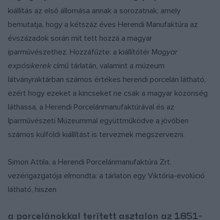
kiállítás az első állomása annak a sorozatnak, amely
bemutatja, hogy a kétszáz éves Herendi Manufaktúra az
évszázadok során mit tett hozzá a magyar
iparművészethez. Hozzáfűzte: a kiállítótér M
agyar
expósikerek
című tárlatán, valamint a múzeum
látványraktárban számos értékes herendi porcelán látható,
ezért hogy ezeket a kincseket ne csak a magyar közönség
láthassa, a Herendi Porcelánmanufaktúrával és az
Iparművészeti Múzeummal együttműködve a jövőben
számos külföldi kiállítást is terveznek megszervezni.
Simon Attila, a Herendi Porcelánmanufaktúra Zrt.
vezérigazgatója elmondta: a tárlaton egy Viktória-evolúció
látható, hiszen
a porcelánokkal terített asztalon az 1851-