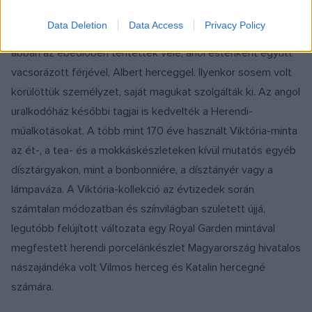
Data Deletion
Data Access
Privacy Policy
Viktória nagy becsben tartotta a herendi étkészletet, csak
abban az ebédlőben terítettek vele, ahol esténként együtt
vacsorázott férjével, Albert herceggel. Ilyenkor sosem volt
körülöttük személyzet, saját magukat szolgálták ki. Az angol
uralkodóház későbbi tagjai is kedvelték a Herendi-
műalkotásokat. A több mint 170 éve használt Viktória-minta
az ét-, a tea- és a mokkáskészleteken kívül mutatós egyéb
dísztárgyakon, mint a bonbonniére, a dísztányér vagy a
lámpaváza. A Viktória-kollekció az évtizedek során
számtalan módozatban és színvilágban született újjá,
legutóbb felújított változata egy Royal Garden mintával
megfestett herendi porcelánkészlet Magyarország hivatalos
nászajándéka volt Vilmos herceg és Katalin hercegné
számára.