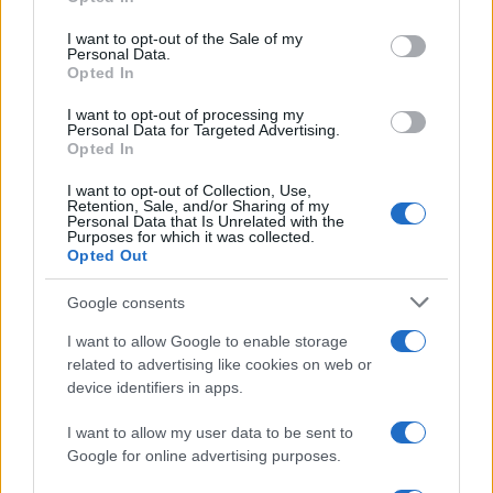
amelyeket a britek már több mint 170 éve csodálnak” –
use your data for below specified purposes in below Google
consent section.
zárta gondolatait az elnök.
I want to opt-out of the Sale of my
Personal Data.
Opted In
I want to opt-out of processing my
Personal Data for Targeted Advertising.
Opted In
I want to opt-out of Collection, Use,
Retention, Sale, and/or Sharing of my
Personal Data that Is Unrelated with the
Purposes for which it was collected.
Opted Out
Google consents
I want to allow Google to enable storage
related to advertising like cookies on web or
device identifiers in apps.
I want to allow my user data to be sent to
Királyi hétköznapok kiállítás a Magyar Nemzeti Múzeumban.
Google for online advertising purposes.
Fotó: MTI/Mónus Márton