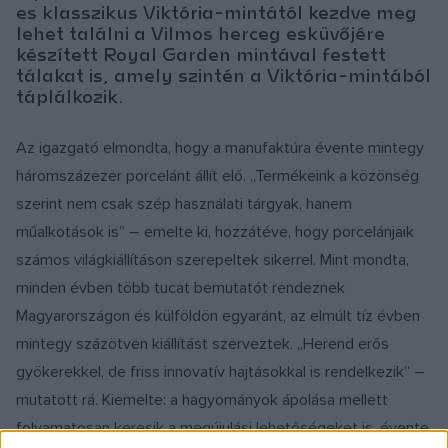
es klasszikus Viktória-mintától kezdve meg
lehet találni a Vilmos herceg esküvőjére
készített Royal Garden mintával festett
tálakat is, amely szintén a Viktória-mintából
táplálkozik.
Az igazgató elmondta, hogy a manufaktúra évente mintegy
háromszázezer porcelánt állít elő. „Termékeink a közönség
szerint nem csak szép használati tárgyak, hanem
műalkotások is” – emelte ki, hozzátéve, hogy porcelánjaik
számos világkiállításon szerepeltek sikerrel. Mint mondta,
minden évben több tucat bemutatót rendeznek
Magyarországon és külföldön egyaránt, az elmúlt tíz évben
mintegy százötven kiállítást szerveztek. „Herend erős
gyökerekkel, de friss innovatív hajtásokkal is rendelkezik” –
mutatott rá. Kiemelte: a hagyományok ápolása mellett
folyamatosan keresik a megújulási lehetőségeket is, évente