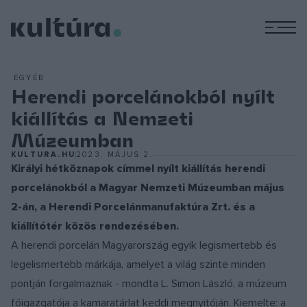
M
EGYÉB
Herendi porcelánokból nyílt
kiállítás a Nemzeti
Múzeumban
KULTURA.HU
2023. MÁJUS 2.
Királyi hétköznapok címmel nyílt kiállítás herendi
porcelánokból a Magyar Nemzeti Múzeumban május
2-án, a Herendi Porcelánmanufaktúra Zrt. és a
kiállítótér közös rendezésében.
A herendi porcelán Magyarország egyik legismertebb és
legelismertebb márkája, amelyet a világ szinte minden
pontján forgalmaznak - mondta L. Simon László, a múzeum
főigazgatója a kamaratárlat keddi megnyitóján. Kiemelte: a