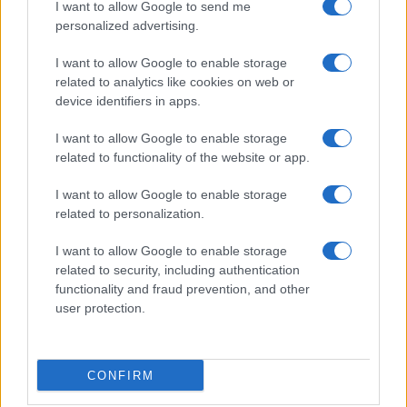
I want to allow Google to send me
personalized advertising.
A Nemzeti Múzeum időszaki tárlatán
I want to allow Google to enable storage
látható Viktória-minta keletkezése szinte
related to analytics like cookies on web or
egyidős a herendi porcelán készítésével.
device identifiers in apps.
I want to allow Google to enable storage
A kínai hatás alatt született, stilizált lepkékből és virágzó
related to functionality of the website or app.
ágakból álló minta azt a szín- és dekorációgazdagságot
reprezentálja, amely kezdettől fogva jellemzi a
I want to allow Google to enable storage
related to personalization.
porcelánmanufaktúra festészeti stílusát. Leghangsúlyosabb
eleme a Kínából származó bazsarózsa, amely Európába
I want to allow Google to enable storage
related to security, including authentication
kerülve a korai porcelánok egyik legkedveltebb motívumává
functionality and fraud prevention, and other
vált. Az egyéni arculat kialakításának lehetőségét a lepkék
user protection.
sokfélesége, a pünkösdi rózsa változatos megjelenési
formái teremtették meg, így a kínai eredet ellenére a minta
magyar benyomást kelt, felidézve a magyar erdők, mezők, a
CONFIRM
falusi kertek tarkaságát és zsongását.