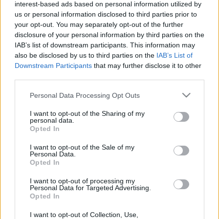
interest-based ads based on personal information utilized by
miniszter, a Luftwaffe, a légierő parancsnoka, fővadász- és
us or personal information disclosed to third parties prior to
főerdőmester is volt. 1934-ben vezető szerepet vitt Ernst
your opt-out. You may separately opt-out of the further
disclosure of your personal information by third parties on the
Röhm SA-vezér és körének likvidálásában, majd Heinrich
IAB’s list of downstream participants. This information may
Himmlernek adta át a Gestapo és a KZ-lágerek felügyeletét.
also be disclosed by us to third parties on the
IAB’s List of
1937-ben Hjalmar Schlacht helyére, a gazdasági miniszter
Downstream Participants
that may further disclose it to other
third parties.
posztjára került, 1936-tól a hadigazdaság négyéves
tervének biztosa lett. Népszerű vezető volt, a külföldi
Please note that this website/app uses one or more Google
Personal Data Processing Opt Outs
services and may gather and store information including but
diplomaták is elismerték őt. Jelentős szerepe volt az 1938-
not limited to your visit or usage behaviour. You may click to
I want to opt-out of the Sharing of my
as Kristályéjszaka zsidóellenes atrocitásainak
personal data.
grant or deny consent to Google and its third-party tags to
Opted In
szervezésében. Ő irányította Németországban és a
use your data for below specified purposes in below Google
consent section.
meghódított területeken a zsidó vagyonok elrablását.
I want to opt-out of the Sale of my
Personal Data.
Vadászszenvedélyétől hajtva hatalmas erdőket szerzett,
Opted In
ahol főúri birtokot alakított ki, nagy rengeteg műkinccsel.
I want to opt-out of processing my
Göring szerette volna a háborút későbbre halasztani, a
Personal Data for Targeted Advertising.
Opted In
Luftwaffe mégis fő szerepet játszott a villámháborúkban.
I want to opt-out of Collection, Use,
Az angliai csatát azonban elvesztette, emiatt tekintélye