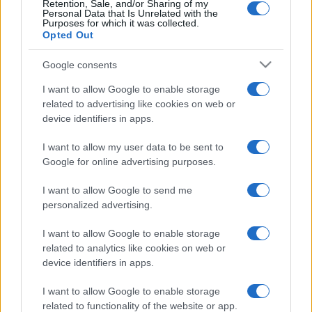
Retention, Sale, and/or Sharing of my
Personal Data that Is Unrelated with the
csökkent. Hitler a bombázók gyártását erőltette, a
Purposes for which it was collected.
vadászgépekkel szemben, ezért később, a védekező
Opted Out
harcok idején a légierő nem tudta megakadályozni az ország
Google consents
bombázását. Göring, amennyire tehette, visszavonult a
I want to allow Google to enable storage
magánéletbe, s gyűjtötte a rablott műkincseket. Kövérségét
related to advertising like cookies on web or
inkább betegsége okozta, de ismételten drogelvonó
device identifiers in apps.
kezelésre szorult. Hitler mindezek ellenére 1939-ben a
I want to allow my user data to be sent to
birodalmi védelmi tanács elnökévé és utódává nevezte ki,
Google for online advertising purposes.
1940-ben pedig birodalmi marsall lett. 1945 tavaszán Göring
- mivel úgy tudta, Hitlert bekerítették Berlinben -
I want to allow Google to send me
personalized advertising.
megpróbálta átvenni annak hatáskörét, ezért 1945. április
23-án Hitler megfosztotta minden párt- és állami
I want to allow Google to enable storage
tisztségétől, árulónak nyilvánította, elrendelte őrizetbe
related to analytics like cookies on web or
device identifiers in apps.
vételét, majd kizárta a pártból. Göring arra számított, hogy ő
lesz a teljhatalom letéteményese, ha megadja magát az
I want to allow Google to enable storage
related to functionality of the website or app.
amerikaiaknak. Ehelyett háborús főbűnösként Nürnbergbe