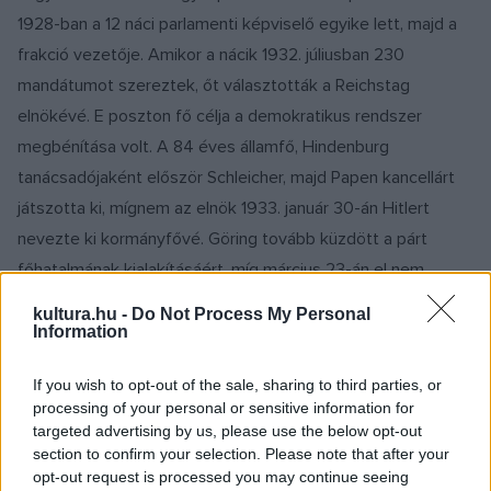
1928-ban a 12 náci parlamenti képviselő egyike lett, majd a
frakció vezetője. Amikor a nácik 1932. júliusban 230
mandátumot szereztek, őt választották a Reichstag
elnökévé. E poszton fő célja a demokratikus rendszer
megbénítása volt. A 84 éves államfő, Hindenburg
tanácsadójaként először Schleicher, majd Papen kancellárt
játszotta ki, mígnem az elnök 1933. január 30-án Hitlert
nevezte ki kormányfővé. Göring tovább küzdött a párt
főhatalmának kialakításáért, míg március 23-án el nem
fogadták a törvényt, amely Hitlert diktátori hatalommal
kultura.hu -
Do Not Process My Personal
ruházta fel. Ezután porosz belügyminiszter, majd
Information
miniszterelnök lett, s pozícióját a rendőrség átállítására és a
If you wish to opt-out of the sale, sharing to third parties, or
Gestapo, a titkosrendőrség felállítására használta fel. Az
processing of your personal or sensitive information for
ellenzékiek `átnevelésére` koncentrációs táborokat (KZ)
targeted advertising by us, please use the below opt-out
hozott létre. Hitler leglojálisabb támogatójaként halmozta az
section to confirm your selection. Please note that after your
opt-out request is processed you may continue seeing
állami hivatalokat, birodalmi légügyi biztos, légi közlekedési