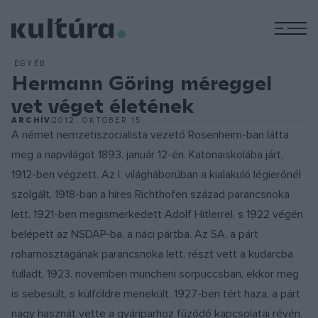
M
EGYÉB
Hermann Göring méreggel
vet véget életének
ARCHÍV
2012. OKTÓBER 15.
A német nemzetiszocialista vezető Rosenheim-ban látta
meg a napvilágot 1893. január 12-én. Katonaiskolába járt,
1912-ben végzett. Az I. világháborúban a kialakuló légierőnél
szolgált, 1918-ban a híres Richthofen század parancsnoka
lett. 1921-ben megismerkedett Adolf Hitlerrel, s 1922 végén
belépett az NSDAP-ba, a náci pártba. Az SA, a párt
rohamosztagának parancsnoka lett, részt vett a kudarcba
fulladt, 1923. novemberi müncheni sörpuccsban, ekkor meg
is sebesült, s külföldre menekült. 1927-ben tért haza, a párt
nagy hasznát vette a gyáriparhoz fűződő kapcsolatai révén.