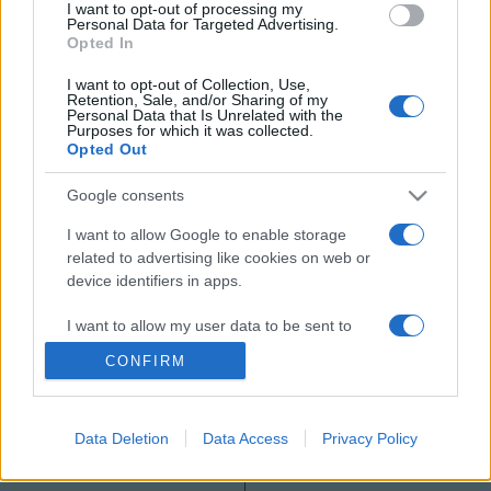
I want to opt-out of processing my
Minh Hoang zongorista. Fotó: Duong Phan Manh
Personal Data for Targeted Advertising.
Opted In
I want to opt-out of Collection, Use,
Retention, Sale, and/or Sharing of my
Personal Data that Is Unrelated with the
Purposes for which it was collected.
Opted Out
BALÁZS JÁNOS
CZIFFRA100
HÍREK
PROGRAM
Google consents
MEGOSZTÁS
I want to allow Google to enable storage
related to advertising like cookies on web or
device identifiers in apps.
I want to allow my user data to be sent to
Google for online advertising purposes.
CONFIRM
I want to allow Google to send me
personalized advertising.
Data Deletion
Data Access
Privacy Policy
I want to allow Google to enable storage
related to analytics like cookies on web or