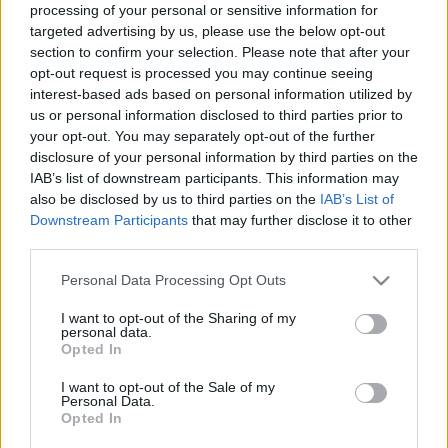
processing of your personal or sensitive information for
nemzetközi, illetve hazai fellépést biztosítva hazánk
targeted advertising by us, please use the below opt-out
kiemelkedő fiatal tehetségeinek
section to confirm your selection. Please note that after your
opt-out request is processed you may continue seeing
interest-based ads based on personal information utilized by
A december 2-án fellépő fiatalok közül Kádár Viktória
us or personal information disclosed to third parties prior to
tanárával, Balázs Jánossal több haza esemény mellett
your opt-out. You may separately opt-out of the further
disclosure of your personal information by third parties on the
Brüsszelben is adott már koncertet. Ungár Cecília a fertődi
IAB’s list of downstream participants. This information may
Cziffra-napokon és Londonban is bemutatkozhatott a
also be disclosed by us to third parties on the
IAB’s List of
Cziffra 100 szervezésében. Molnár Ibolyka, Zhou Jiale és
Downstream Participants
that may further disclose it to other
third parties.
Yang Sichen játékát már szintén hallhatta az emlékév
közönsége: idén februárban a Hegyvidéki Kulturális
Please note that this website/app uses one or more Google
Personal Data Processing Opt Outs
services and may gather and store information including but
Szalonban léptek színpadra. A vietnami származású, jelenleg
not limited to your visit or usage behaviour. You may click to
I want to opt-out of the Sharing of my
a budapesti Zeneakadémián tanuló Nguyen Pham Minh
personal data.
grant or deny consent to Google and its third-party tags to
Opted In
Hoang, valamint Rusai Bence pedig első ízben fog
use your data for below specified purposes in below Google
consent section.
bemutatkozni a Cziffra 100 keretében.
I want to opt-out of the Sale of my
Personal Data.
Opted In
Nyitókép: a budapesti Zeneakadémián tanuló Nguyen Pham