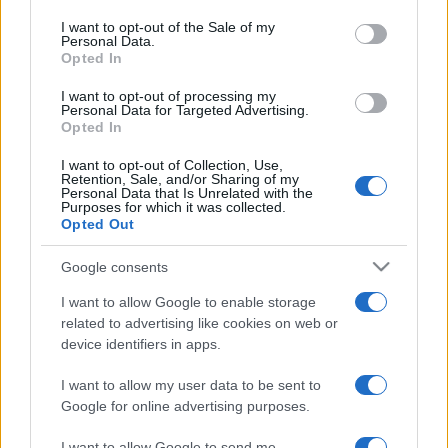
use your data for below specified purposes in below Google
kézzel hajtható fagylaltgépet. Az amerikai rendszerű gép
consent section.
I want to opt-out of the Sale of my
Personal Data.
gyorsan elterjedt az egész világon, így Magyarországon is.
Opted In
I want to opt-out of processing my
A fagylalt közeli rokona a parfé, amely ízesített, formába
Personal Data for Targeted Advertising.
Opted In
fagyasztott tejszínhab. Budapesten a két világháború
között különösen kedveltek voltak az Auguszt-, a Hauer- és
I want to opt-out of Collection, Use,
Retention, Sale, and/or Sharing of my
az Oroszi cukrászda figurális parféi. A legfiatalabb hideg
Personal Data that Is Unrelated with the
Purposes for which it was collected.
édességet, a jégkrémet az ohiói Harry Bust
Opted Out
szabadalmaztatta jégnyalóka néven, 1923-ban.
Google consents
A fagylalttörténeti kiállítás szeptember 15-ig látogatható
I want to allow Google to enable storage
related to advertising like cookies on web or
Budapesten, az V. kerület, Szent István tér 15. alatt.
device identifiers in apps.
(Múlt-kor/MTI)
I want to allow my user data to be sent to
Google for online advertising purposes.
I want to allow Google to send me