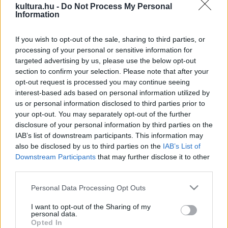
kultura.hu -
Do Not Process My Personal
sörbetet kínálták vándor árusok.
Information
A ma ismert első fagylaltot a szicíliai születésű Francesco
If you wish to opt-out of the sale, sharing to third parties, or
processing of your personal or sensitive information for
Procopio del Coltelli kínálta vendégeinek a Párizsban, 1686-
targeted advertising by us, please use the below opt-out
ban alapított Procope nevű, ma is működő kávéházában.
section to confirm your selection. Please note that after your
Magyarországon az Észak-Olaszországból bevándorolt
opt-out request is processed you may continue seeing
interest-based ads based on personal information utilized by
cukrászok már a 18. századtól árultak fagylaltot. A
us or personal information disclosed to third parties prior to
nyelvújítás előtt a fagyit még hideg nyalatnak hívták. A
your opt-out. You may separately opt-out of the further
maihoz hasonló fagylaltot először Fischer Péter cukrász
disclosure of your personal information by third parties on the
IAB’s list of downstream participants. This information may
kínált kioszkjában 1837-ben, a budapesti Szervita téren.
also be disclosed by us to third parties on the
IAB’s List of
Downstream Participants
that may further disclose it to other
A fagylaltot először fém- vagy üvegkelyhekben tálalták.
third parties.
Később a Spanyolországból származó, staniclivá formázott
Please note that this website/app uses one or more Google
Personal Data Processing Opt Outs
ostyában, spanyol tekercsben is árulták a hideg édességet.
services and may gather and store information including but
not limited to your visit or usage behaviour. You may click to
I want to opt-out of the Sharing of my
A kiállítás nézői azt is megtudhatják, hogy egy philadelphiai
personal data.
grant or deny consent to Google and its third-party tags to
háziasszony, bizonyos Nancy Johnson találta fel 1846-ban a
Opted In