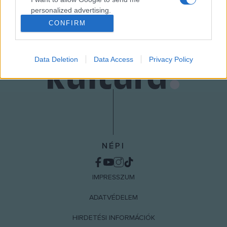
MEGOSZTÁS
personalized advertising.
CONFIRM
I want to allow Google to enable storage
related to analytics like cookies on web or
device identifiers in apps.
Data Deletion
Data Access
Privacy Policy
I want to allow Google to enable storage
related to functionality of the website or app.
I want to allow Google to enable storage
related to personalization.
I want to allow Google to enable storage
NÉPI
related to security, including authentication
functionality and fraud prevention, and other
user protection.
IMPRESSZUM
ADATVÉDELEM
HIRDETÉSI INFORMÁCIÓK