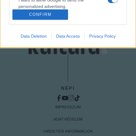
I want to allow Google to send me
MEGOSZTÁS
personalized advertising.
CONFIRM
I want to allow Google to enable storage
related to analytics like cookies on web or
device identifiers in apps.
Data Deletion
Data Access
Privacy Policy
I want to allow Google to enable storage
related to functionality of the website or app.
I want to allow Google to enable storage
related to personalization.
I want to allow Google to enable storage
NÉPI
related to security, including authentication
functionality and fraud prevention, and other
user protection.
IMPRESSZUM
ADATVÉDELEM
HIRDETÉSI INFORMÁCIÓK