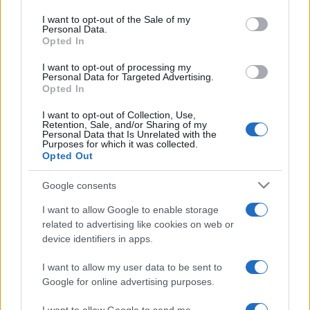
use your data for below specified purposes in below Google
consent section.
kapcsán mozdult meg az ellenzék. Amikor a Szudéta-válság
I want to opt-out of the Sale of my
Personal Data.
kiéleződött, amelyet a müncheni egyezménnyel oldottak
Opted In
meg, vezető katonatisztek államcsínyt terveztek. Hitler
I want to opt-out of processing my
sikere következtében azonban az összeesküvők, közöttük
Personal Data for Targeted Advertising.
Opted In
a szárazföldi haderő akkori vezérkari főnöke, Beck nem
látott többé alapot az akcióhoz. A július 20-i merénylők
I want to opt-out of Collection, Use,
Retention, Sale, and/or Sharing of my
tervei szerint a Hitler eltávolítása után Carl Friedrich
Personal Data that Is Unrelated with the
Purposes for which it was collected.
Goerdeler volt lipcsei főpolgármester vezetésével
Opted Out
alakítandó kormánynak haladéktalanul fegyverszüneti
Google consents
tárgyalásokat kellett volna kezdenie a szövetségesekkel.
I want to allow Google to enable storage
related to advertising like cookies on web or
device identifiers in apps.
I want to allow my user data to be sent to
HÍREK
Google for online advertising purposes.