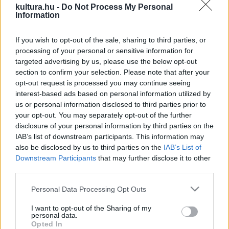
kultura.hu -
Do Not Process My Personal
állomásozó `Grossdeutschland` őrzászlóalj azonban, miután
Information
parancsnoka, Ernst Remer őrnagy egy telefonbeszélgetés
If you wish to opt-out of the sale, sharing to third parties, or
során meggyőződött arról, hogy Hitler sértetlen, leveri az
processing of your personal or sensitive information for
államcsínyt. 22 óra 50 perckor Stauffenberget és három
targeted advertising by us, please use the below opt-out
összeesküvő társát statáriálisan agyonlövik, több polgári és
section to confirm your selection. Please note that after your
opt-out request is processed you may continue seeing
katonai személy letartóztatnak és a népbíróság előtt
interest-based ads based on personal information utilized by
lefolytatott tárgyalás után kivégeznek. Több mint 180
us or personal information disclosed to third parties prior to
ember veszíti a merénylettel közvetlen összefüggésben az
your opt-out. You may separately opt-out of the further
disclosure of your personal information by third parties on the
életét. A július 20-i a polgári és katonai személyek által
IAB’s list of downstream participants. This information may
kitervelt vagy meg is kísérelt 35 merénylet közül a német
also be disclosed by us to third parties on the
IAB’s List of
ellenzék leglátványosabb próbálkozása arra, hogy a
Downstream Participants
that may further disclose it to other
third parties.
diktátort megölje. Míg a kommunisták és a
szociáldemokraták Hitler hatalomra jutása után rögvest
Please note that this website/app uses one or more Google
Personal Data Processing Opt Outs
services and may gather and store information including but
széles körű ellenállás szervezésén fáradoztak, s ezrével
not limited to your visit or usage behaviour. You may click to
I want to opt-out of the Sharing of my
tartóztatták le, zárták koncentrációs táborba és végezték ki
personal data.
grant or deny consent to Google and its third-party tags to
Opted In
őket, a hadseregben csak Hitler hódító és háborús tervei