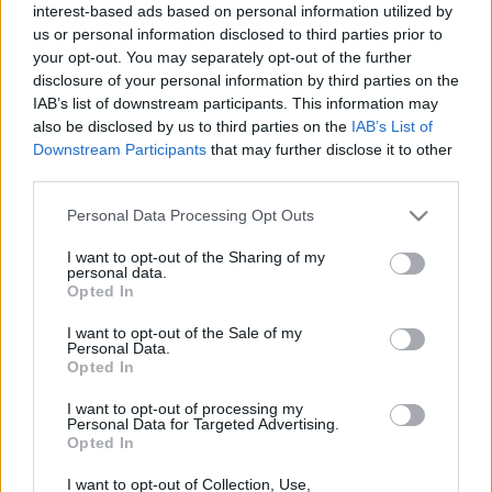
interest-based ads based on personal information utilized by
tagja, a Magyar Tudományos Akadémia külső tagja.
us or personal information disclosed to third parties prior to
your opt-out. You may separately opt-out of the further
Szakterülete a farmakológia-toxikológia és a rákkutatás.
disclosure of your personal information by third parties on the
Részt vesz a budapesti Állatorvos-tudományi Egyetem, az
IAB’s list of downstream participants. This information may
International Life Sciences Institute Europe, a Kaposvári
also be disclosed by us to third parties on the
IAB’s List of
Downstream Participants
that may further disclose it to other
Egyetem, a Toxicology Forum, a Real Academia Nacional de
third parties.
Ciencias Veterinarias munkájában. Munkásságáért,
Please note that this website/app uses one or more Google
tudományos eredményeiért Bundesverdienstkreuz I.
Personal Data Processing Opt Outs
services and may gather and store information including but
rendjével, a Distinquished Scientist Awarddal (Japanese
not limited to your visit or usage behaviour. You may click to
I want to opt-out of the Sharing of my
personal data.
Society for the Promotion of Science), a Hantken Miksa-
grant or deny consent to Google and its third-party tags to
Opted In
use your data for below specified purposes in below Google
emlékéremmel, a Honorary Diplomával (American Veterinary
consent section.
I want to opt-out of the Sale of my
Epidemiology Society, San Francisco, USA), a Magyary-
Personal Data.
Kossa-emlékéremmel jutalmazták.
Opted In
I want to opt-out of processing my
Personal Data for Targeted Advertising.
Tudd meg, hogyan sikerült Selye János intézetébe kijutnia a
Opted In
szocialista Magyarországról, milyen tapasztalatai voltak a
I want to opt-out of Collection, Use,
világhírű kutatóról, hogyan profitált ebből! Kérdezd meg, kik