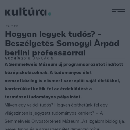
M
EGYÉB
Hogyan legyek tudós? -
Beszélgetés Somogyi Árpád
berlini professzorral
ARCHÍV
2016. JANUÁR 5.
A Semmelweis Múzeum új programsorozatot indított
középiskolásoknak. A tudományos élet
nemzetközileg is elismert szereplői saját életükkel,
karrierükkel keltik fel az érdeklődést a
természettudományos pálya iránt.
Milyen egy valódi tudós? Hogyan építhetünk fel egy
világszinten is jegyzett tudományos karriert? – A
Semmelweis Orvostörténeti Múzeum „Az izgalom biológiája.
Selye János és a stresszelmélet dimenziói”című