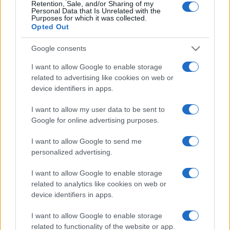
Retention, Sale, and/or Sharing of my
Personal Data that Is Unrelated with the
és hogyan segítették pályáját, milyen akadályokat kellett
Purposes for which it was collected.
Opted Out
leküzdenie, melyek voltak a legnagyobb sikerei!
Google consents
Kapcsolódó kiállítás: „Az izgalom biológiája. Selye János és a
I want to allow Google to enable storage
stresszelmélet dimenziói” –
related to advertising like cookies on web or
http://semmelweismuseum.hu/az-izgalom-biologiaja-selye-
device identifiers in apps.
janos-es-a-stresszelmelet-dimenzioi/
I want to allow my user data to be sent to
Google for online advertising purposes.
Helyszín: Semmelweis Orvostörténeti Múzeum 1013
I want to allow Google to send me
Budapest, Apród utca 1-3.
personalized advertising.
Időpont: 2016. január 12., kedd 16.30 – 18.00
I want to allow Google to enable storage
related to analytics like cookies on web or
device identifiers in apps.
Web: http://semmelweismuseum.hu/hogyan-legyek-tudos-
beszelgetes-somogyi-arpad-berlini-professzorral/
I want to allow Google to enable storage
related to functionality of the website or app.