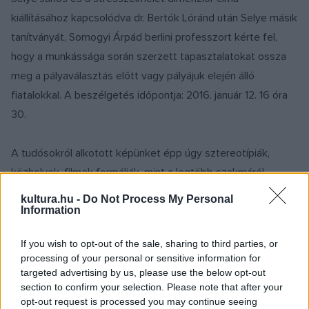
kiállításához kapcsolódva dr. Bertók Lóránd után Selye másik
tanítványát, Somogyi Árpád berlini professzort kérte fel,
hogy a munkássága során szerzett tapasztalatokat ossza
meg a pályaválasztás előtt vagy pályájuk elején álló
fiatalokkal. A beszélgetés időpontja: 2016. január 12. 16 óra
30.
A tudósokról alkotott képünket épp úgy sztereotípiák,
közhelyek, filmek formálják, mint a legtöbb szakmáról
alkotott véleményünket. Pedig a tehetség sokszínű, épp
kultura.hu -
Do Not Process My Personal
Information
úgy, ahogy a tudós is. Erről kívánjuk meggyőzni azokat a
gimnazistákat, egyetemistákat, akik eljönnek egy vérbeli,
If you wish to opt-out of the sale, sharing to third parties, or
nemzetközileg is rangos kutató, Somogyi Árpád előadására.
processing of your personal or sensitive information for
targeted advertising by us, please use the below opt-out
section to confirm your selection. Please note that after your
Prof. Dr. Dr. h.c. Somogyi Árpád 1937-ben született Környén.
opt-out request is processed you may continue seeing
Jelenleg a berlini Gesellschaft für Natur- und Heilkunde