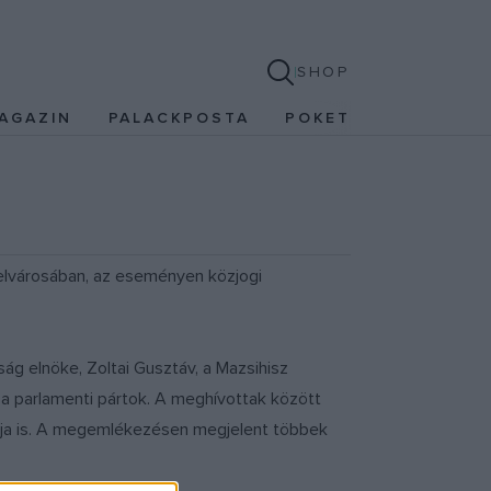
SHOP
AGAZIN
PALACKPOSTA
POKET
belvárosában, az eseményen közjogi
g elnöke, Zoltai Gusztáv, a Mazsihisz
a parlamenti pártok. A meghívottak között
atója is. A megemlékezésen megjelent többek