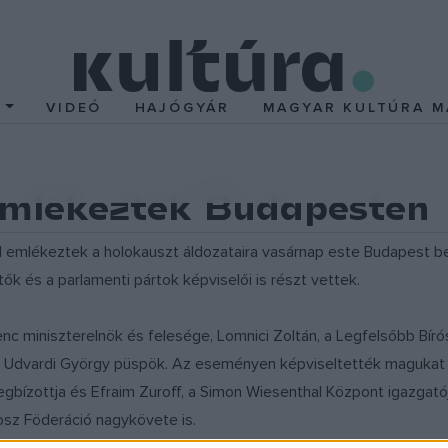
T
VIDEÓ
HAJÓGYÁR
MAGYAR KULTÚRA M
emlékeztek Budapesten
al emlékeztek a holokauszt áldozataira vasárnap este Budapest 
ők és a parlamenti pártok képviselői is részt vettek.
miniszterelnök és felesége, Lomnici Zoltán, a Legfelsőbb Bírósá
s Udvardi György püspök. Az eseményen képviseltették magukat 
nmegbízottja és Efraim Zuroff, a Simon Wiesenthal Központ igazg
osz Föderáció nagykövete is.