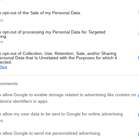
yezték az emlékezés virágait a cipőknél, de volt, aki gyertyát 
o opt-out of the Sale of my Personal Data.
In
sidósággal és 1944 vészterhes hónapjaiban a magyarországi zsidók
to opt-out of processing my Personal Data for Targeted
error Háza Múzeum igazgatója az intézmény épülete előtt tarto
ing.
In
o opt-out of Collection, Use, Retention, Sale, and/or Sharing
ersonal Data that Is Unrelated with the Purposes for which it
urópai és magyar is, mert "mindenhol vétettek a szolidaritás és 
lected.
Out
őszakkal szétvert közösségeket. Ezekből a közösségekből áll össz
 múlt, múlt nélkül pedig nincs jövő sem" - jelentette ki a történé
consents
o allow Google to enable storage related to advertising like cookies on
 a Terror Háza Múzeum és a Liszt Ferenc Zeneművészeti Egyet
evice identifiers in apps.
 oktatási és kulturális miniszter, valamint Orbán Viktor, a Fidesz 
Tamás és Fónagy János, valamint frakcióvezetője, Navracsics Tibor
o allow my user data to be sent to Google for online advertising
s.
arországi Zsidó Hitközségek Szövetségének vezérkara, a református
to allow Google to send me personalized advertising.