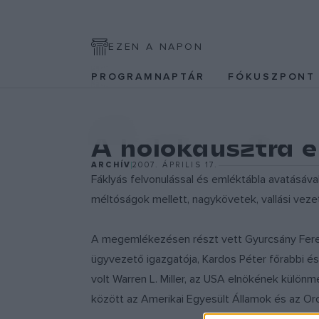
EZEN A NAPON
PROGRAMNAPTÁR
FÓKUSZPON
KULTPOL
A holokausztra 
ARCHÍV
2007. ÁPRILIS 17.
Fáklyás felvonulással és emléktábla avatásáv
méltóságok mellett, nagykövetek, vallási vezet
A megemlékezésen részt vett Gyurcsány Ferenc 
ügyvezető igazgatója, Kardos Péter főrabbi é
volt Warren L. Miller, az USA elnökének külö
között az Amerikai Egyesült Államok és az Or