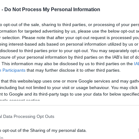
kközponttól indult, majd a többezres tömeg az Üllői út és a Múz
 -
Do Not Process My Personal Information
fiatalt, valamint idős embert lehetett látni, több túlélő is volt
to opt-out of the sale, sharing to third parties, or processing of your per
embert lehetett látni.
formation for targeted advertising by us, please use the below opt-out s
r selection. Please note that after your opt-out request is processed y
özi Holokauszt Emléknap ebben az évben szinte egybeesik: utóbbi 
eing interest-based ads based on personal information utilized by us or
disclosed to third parties prior to your opt-out. You may separately opt-
től minden évben április 16-án emlékeznek meg a magyarországi
losure of your personal information by third parties on the IAB’s list of
n ezen a napon kezdődött el a magyar zsidóság gettókba kényszer
. This information may also be disclosed by us to third parties on the
IA
soá, a pusztítás gyásznapja Izraelben.
Participants
that may further disclose it to other third parties.
 that this website/app uses one or more Google services and may gath
örésének évfordulója alkalmából az izraeli kormány 1951-ben hozot
including but not limited to your visit or usage behaviour. You may click 
 to Google and its third-party tags to use your data for below specifi
 zsidó áldozatáról. Az emlékezés már túllépett Izrael határain 
ogle consent section.
mely azonban a Gergely naptár szerint minden évben más napra esi
l Data Processing Opt Outs
ta lelkész a mintegy 60 fős hallgatóság előtt kifejtette, hogy 6
 lőtték őket a Dunába. "Nem ünnep ez, hanem emlékezés: az elve
o opt-out of the Sharing of my personal data.
In