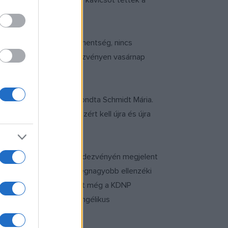
gyújtott, mások egy-egy kavicsot tettek a
kal történt, arra nincs mentség, nincs
tt holokauszt-emlékrendezvényen vasárnap
a testvériség ellen" - mondta Schmidt Mária.
e a nemzet, a haza. Ezért kell újra és újra
sz.
em közös szervezésű rendezvényén megjelent
elnöke is. Az eseményen a legnagyobb ellenzéki
 is képviselte. Jelen volt még a KDNP
, a katolikus és az evangélikus