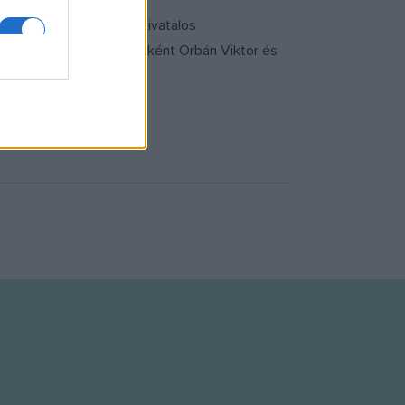
lyszínen. A holokauszt hivatalos
zeum emlékfalánál. Elsőként Orbán Viktor és