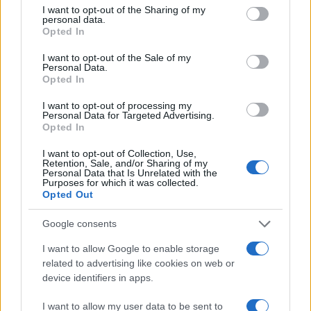
not limited to your visit or usage behaviour. You may click to
I want to opt-out of the Sharing of my
(későbbi nevei Divatcsarnok, majd Párisi Nagy Áruház),
personal data.
grant or deny consent to Google and its third-party tags to
illetve a Keleti pályaudvar érkezési oldalának csarnokában.
Opted In
use your data for below specified purposes in below Google
consent section.
I want to opt-out of the Sale of my
Personal Data.
Opted In
I want to opt-out of processing my
Personal Data for Targeted Advertising.
Opted In
I want to opt-out of Collection, Use,
Retention, Sale, and/or Sharing of my
Personal Data that Is Unrelated with the
Purposes for which it was collected.
Opted Out
Google consents
I want to allow Google to enable storage
related to advertising like cookies on web or
device identifiers in apps.
I want to allow my user data to be sent to