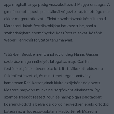
apja meghalt, anyja pedig visszaköltözött Magyarországra. A
gimnáziumot a pesti piaristáknál végezte, rajztehetsége már
ekkor megmutatkozott. Eleinte szobrásznak készült, majd
Marastoni Jakab festőiskolájába iratkozott be, ahol a
szabadságharc eseményeiről készített rajzokat. Később
Weber Henriknél folytatta tanulmányait.
1852-ben Bécsbe ment, ahol rövid ideig Hanns Gasser
szobrász magánműhelyét látogatta, majd Carl Rahl
festőiskolájának növendéke lett. Itt találkozott először a
falképfestészettel, és mint tehetséges tanítvány
hamarosan Rahl kartonjainak kivitelezőjeként dolgozott.
Mestere nagyobb munkáinál segédként alkalmazta, így
számos freskót festett főúri és nagypolgári palotákban:
közreműködött a belvárosi görög negyedben épülő ortodox
katedrális, a Todesco-palota, a Hadtörténeti Múzeum