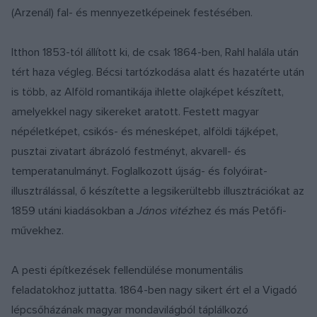
(Arzenál) fal- és mennyezetképeinek festésében.
Itthon 1853-tól állított ki, de csak 1864-ben, Rahl halála után
tért haza végleg. Bécsi tartózkodása alatt és hazatérte után
is több, az Alföld romantikája ihlette olajképet készített,
amelyekkel nagy sikereket aratott. Festett magyar
népéletképet, csikós- és ménesképet, alföldi tájképet,
pusztai zivatart ábrázoló festményt, akvarell- és
temperatanulmányt. Foglalkozott újság- és folyóirat-
illusztrálással, ő készítette a legsikerültebb illusztrációkat az
1859 utáni kiadásokban a
János vitéz
hez és más Petőfi-
művekhez.
A pesti építkezések fellendülése monumentális
feladatokhoz juttatta. 1864-ben nagy sikert ért el a Vigadó
lépcsőházának magyar mondavilágból táplálkozó