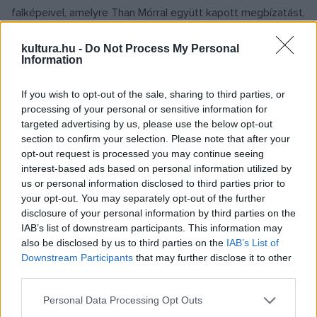
falképeivel, amelyre Than Mórral együtt kapott megbízatást,
ettől kezdve elhalmozták főúri, állami és egyházi
kultura.hu -
Do Not Process My Personal
megrendelésekkel. 1873-ban a Vigadó étterme 28
Information
medalionjának, 1874-ben – Than Mórral együtt – a Magyar
Nemzeti Múzeum lépcsőházának freskóit készítette el.
If you wish to opt-out of the sale, sharing to third parties, or
processing of your personal or sensitive information for
Ezeknél még Rahl hatása érződik, alakjai nagyok,
targeted advertising by us, please use the below opt-out
nehézkesek, színei sötétek.
section to confirm your selection. Please note that after your
opt-out request is processed you may continue seeing
interest-based ads based on personal information utilized by
Lotz igazi egyénisége az Egyetemi Könyvtár falfestményein
us or personal information disclosed to third parties prior to
(1875–76) kezdett el kibontakozni. A Markó utcai Berzsenyi
your opt-out. You may separately opt-out of the further
Gimnázium, a Nemzeti Múzeum szomszédságában álló
disclosure of your personal information by third parties on the
IAB’s list of downstream participants. This information may
Ádám-palota, az Andrássy úti Régi Műcsarnok és Erdődy-
also be disclosed by us to third parties on the
IAB’s List of
villa festményein színei fokról fokra felderülnek,
Downstream Participants
that may further disclose it to other
emberalakjai karcsúbbak lesznek. Különböző mitologikus,
third parties.
bibliai és történeti freskókat festett a ferencvárosi
Please note that this website/app uses one or more Google
Personal Data Processing Opt Outs
templomban, az Andrássy úti Terézvárosi Kaszinóban
services and may gather and store information including but