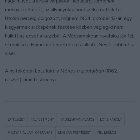
nagy művét, a királyi várpalota Habsburg-termének
mennyezetképét, az állványokra hordszéken vitték fel.
Utolsó percéig dolgozott, mígnem 1904. október 13-án egy
kisgyermek arcképének festése közben végleg ki nem
hullott az ecset a kezéből. A Műcsarnokban ravatalozták fel,
síremléke a Fiumei úti temetőben található. Nevét több utca
viseli.
A nyitóképen Lotz Károly
Ménes a zivatarban
(1862,
részlet) című festménye.
ÉPÍTÉSZET
FALFESTMÉNY
HAUSZMANN ALAJOS
LOTZ KÁROLY
MAGYAR ÁLLAMI OPERAHÁZ
MAGYAR FESTÉSZET
YBL MIKLÓS