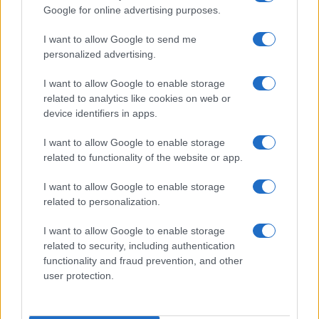
Az Operaház nézőterének mennyezetfreskója (1884).
Google for online advertising purposes.
Fotó: Hartyányi Norbert / Kultúra.hu
I want to allow Google to send me
personalized advertising.
Életművének javát a monumentális falképek teszik ki, de
I want to allow Google to enable storage
related to analytics like cookies on web or
mindvégig készített táblaképeket is. Freskói az architektúra
device identifiers in apps.
szerves részeivé váltak, követték az építészet
stílusfejlődését. Jó kapcsolatot ápolt korának építészeivel,
I want to allow Google to enable storage
related to functionality of the website or app.
évtizedeken át dolgozott együtt Ybl Miklóssal, valamint
Hauszmann Alajossal, akihez baráti szálak fűzték. Fő
I want to allow Google to enable storage
művének az Operaház nézőterének mennyezetfreskóját
related to personalization.
tartják (1884): az Olimposzt ábrázoló, ragyogó színekkel
I want to allow Google to enable storage
megfestett kép az építészeti megoldás tökéletes
related to security, including authentication
kiegészítője. Hírnevét öregbíti az MTA nagytermének két
functionality and fraud prevention, and other
user protection.
triptichonja (1887–91), a tihanyi apátsági templom (Székely
Bertalannal és Deák-Ébner Lajossal), a budai Mátyás-