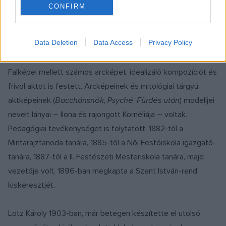
templom festményei (Székely Bertalannal), a Kúria nagy
CONFIRM
csarnoka (1894), az Országház lépcsőháza (1896–97),
továbbá a Szent István Bazilika pillérmozaikjai, kupola- és
Data Deletion
Data Access
Privacy Policy
boltívképei (1894–99).
Falképei mellett számos arcképet, idealizáló kompozíciót és
frivol aktot is festett. Arcképeinek és mitológiai tárgyú
aktképeinek (
Bacchánsnők
,
Psyché
,
Fürdés után
) modelljei
nevelt lányai – Ilona és rajongott Kornéliája – voltak.
Pedagógiai tevékenységet is folytatott. 1882-től a
Mintarajztanoda tanára, 1885-től a Női Festőiskola igazgató-
tanára, 1887-től a II. Festészeti Mesteriskola tanára, majd
vezetője volt. 1896-ban megkapta a Szent István-rend
kiskeresztjét.
Lotz Károly 1903-ban, már betegen készítette el utolsó