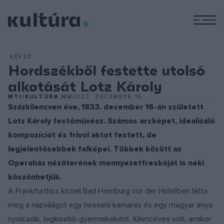
M
KÉPZŐ
Hordszékből festette utolsó
alkotását Lotz Károly
MTI/KULTÚRA.HU
2023. DECEMBER 16.
Százkilencven éve, 1833. december 16-án született
Lotz Károly festőművész. Számos arcképet, idealizáló
kompozíciót és frivol aktot festett, de
legjelentősebbek falképei. Többek között az
Operaház nézőterének mennyezetfreskóját is neki
köszönhetjük.
A Frankfurthoz közeli Bad Homburg vor der Höhében látta
meg a napvilágot egy hesseni kamarás és egy magyar anya
nyolcadik, legkisebb gyermekeként. Kilencéves volt, amikor